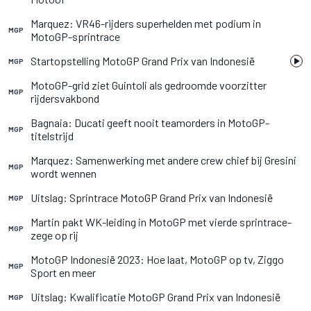
Marquez: VR46-rijders superhelden met podium in
MGP
MotoGP-sprintrace
Startopstelling MotoGP Grand Prix van Indonesië
MGP
MotoGP-grid ziet Guintoli als gedroomde voorzitter
MGP
rijdersvakbond
Bagnaia: Ducati geeft nooit teamorders in MotoGP-
MGP
titelstrijd
Marquez: Samenwerking met andere crew chief bij Gresini
MGP
wordt wennen
Uitslag: Sprintrace MotoGP Grand Prix van Indonesië
MGP
Martin pakt WK-leiding in MotoGP met vierde sprintrace-
MGP
zege op rij
MotoGP Indonesië 2023: Hoe laat, MotoGP op tv, Ziggo
MGP
Sport en meer
Uitslag: Kwalificatie MotoGP Grand Prix van Indonesië
MGP