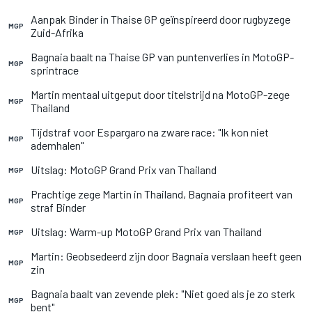
Aanpak Binder in Thaise GP geïnspireerd door rugbyzege
MGP
Zuid-Afrika
Bagnaia baalt na Thaise GP van puntenverlies in MotoGP-
MGP
sprintrace
Martin mentaal uitgeput door titelstrijd na MotoGP-zege
MGP
Thailand
Tijdstraf voor Espargaro na zware race: "Ik kon niet
MGP
ademhalen"
Uitslag: MotoGP Grand Prix van Thailand
MGP
Prachtige zege Martin in Thailand, Bagnaia profiteert van
MGP
straf Binder
Uitslag: Warm-up MotoGP Grand Prix van Thailand
MGP
Martin: Geobsedeerd zijn door Bagnaia verslaan heeft geen
MGP
zin
Bagnaia baalt van zevende plek: "Niet goed als je zo sterk
MGP
bent"