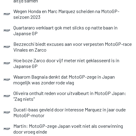
altijd samen"
Wegen Honda en Marc Marquez scheiden na MotoGP-
MGP
seizoen 2023
Quartararo verklaart gok met slicks op natte baan in
MGP
Japanse GP
Bezzecchi biedt excuses aan voor verpesten MotoGP-race
MGP
Vinales en Zarco
Hoe boze Zarco door vijf meter niet geklasseerd is in
MGP
Japanse GP
Waarom Bagnaia denkt dat MotoGP-zege in Japan
MGP
mogelijk was zonder rode vlag
Oliveira onthult reden voor uitvalbeurt in MotoGP Japan:
MGP
"Zag niets"
Ducati-baas gevleid door interesse Marquez in jaar oude
MGP
MotoGP-motor
Martin: MotoGP-zege Japan voelt niet als overwinning
MGP
door vroeg einde