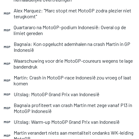
Alex Marquez: "Marc stopt met MotoGP zodra plezier niet
MGP
terugkomt"
Quartararo na MotoGP-podium Indonesië: Overal op de
MGP
limiet gereden
Bagnaia: Kon opgelucht ademhalen na crash Martin in GP
MGP
Indonesië
Waarschuwing voor drie MotoGP-coureurs wegens te lage
MGP
bandendruk
Martin: Crash in MotoGP-race Indonesië zou vroeg of laat
MGP
komen
Uitslag: MotoGP Grand Prix van Indonesië
MGP
Bagnaia profiteert van crash Martin met zege vanaf P13 in
MGP
MotoGP Indonesië
Uitslag: Warm-up MotoGP Grand Prix van Indonesië
MGP
Martin verandert niets aan mentaliteit ondanks WK-leiding
MGP
MotoGP