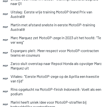
MGP
naar Q1
Uitslag: Eerste vrije training MotoGP Grand Prix van
MGP
Australië
Martin met afstand snelste in eerste MotoGP-training
MGP
Australië
Marc Marquez zet MotoGP-zege in 2023 uit het hoofd: "Te
MGP
ver weg"
Espargaro pleit: Meer respect voor MotoGP-contracten
MGP
teams en coureurs
Zarco sluit overstap naar Repsol Honda als opvolger Marc
MGP
Marquez uit
Viñales: "Eerste MotoGP-zege op de Aprilia een kwestie
MGP
van tijd"
Rins opgelucht na MotoGP-finish Indonesië: Voelt als een
MGP
podium
Marini heeft uniek idee voor MotoGP-straffen bij
MGP
herhaaldelijke overtredingen