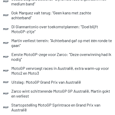
MGP
medium band”
Ook Marquez valt terug: “Geen kans met zachte
MGP
achterband”
Di Giannantonio over toekomstplannen: "Doel blijft
MGP
MotoGP-zitje"
Martin verliest terrein: "Achterband gaf op met één ronde te
MGP
gaan"
Eerste MotoGP-zege voor Zarco: "Deze overwinning had ik
MGP
nodig"
MotoGP vervroegt races in Australië, extra warm-up voor
MGP
Moto2 en Moto3
Uitslag: MotoGP Grand Prix van Australië
MGP
Zarco wint schitterende MotoGP GP Australië, Martin gokt
MGP
en verliest
Startopstelling MotoGP Sprintrace en Grand Prix van
MGP
Australië