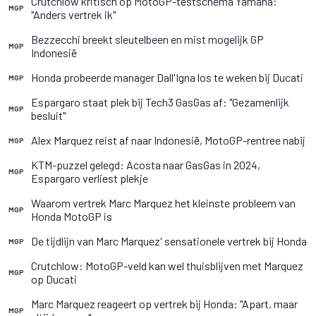
Crutchlow kritisch op MotoGP-testschema Yamaha:
MGP
"Anders vertrek ik"
Bezzecchi breekt sleutelbeen en mist mogelijk GP
MGP
Indonesië
Honda probeerde manager Dall'Igna los te weken bij Ducati
MGP
Espargaro staat plek bij Tech3 GasGas af: "Gezamenlijk
MGP
besluit"
Alex Marquez reist af naar Indonesië, MotoGP-rentree nabij
MGP
KTM-puzzel gelegd: Acosta naar GasGas in 2024,
MGP
Espargaro verliest plekje
Waarom vertrek Marc Marquez het kleinste probleem van
MGP
Honda MotoGP is
De tijdlijn van Marc Marquez' sensationele vertrek bij Honda
MGP
Crutchlow: MotoGP-veld kan wel thuisblijven met Marquez
MGP
op Ducati
Marc Marquez reageert op vertrek bij Honda: "Apart, maar
MGP