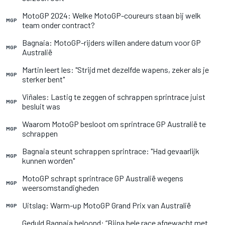
MotoGP 2024: Welke MotoGP-coureurs staan bij welk
MGP
team onder contract?
Bagnaia: MotoGP-rijders willen andere datum voor GP
MGP
Australië
Martin leert les: "Strijd met dezelfde wapens, zeker als je
MGP
sterker bent"
Viñales: Lastig te zeggen of schrappen sprintrace juist
MGP
besluit was
Waarom MotoGP besloot om sprintrace GP Australië te
MGP
schrappen
Bagnaia steunt schrappen sprintrace: "Had gevaarlijk
MGP
kunnen worden"
MotoGP schrapt sprintrace GP Australië wegens
MGP
weersomstandigheden
Uitslag: Warm-up MotoGP Grand Prix van Australië
MGP
Geduld Bagnaia beloond: “Bijna hele race afgewacht met