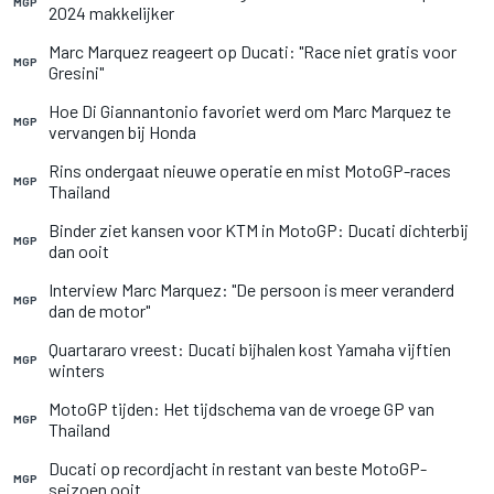
MGP
2024 makkelijker
Marc Marquez reageert op Ducati: "Race niet gratis voor
MGP
Gresini"
Hoe Di Giannantonio favoriet werd om Marc Marquez te
MGP
vervangen bij Honda
Rins ondergaat nieuwe operatie en mist MotoGP-races
MGP
Thailand
Binder ziet kansen voor KTM in MotoGP: Ducati dichterbij
MGP
dan ooit
Interview Marc Marquez: "De persoon is meer veranderd
MGP
dan de motor"
Quartararo vreest: Ducati bijhalen kost Yamaha vijftien
MGP
winters
MotoGP tijden: Het tijdschema van de vroege GP van
MGP
Thailand
Ducati op recordjacht in restant van beste MotoGP-
MGP
seizoen ooit