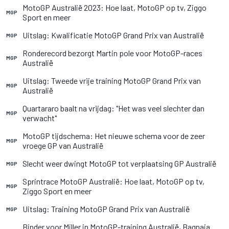
MotoGP Australië 2023: Hoe laat, MotoGP op tv, Ziggo
MGP
Sport en meer
Uitslag: Kwalificatie MotoGP Grand Prix van Australië
MGP
Ronderecord bezorgt Martin pole voor MotoGP-races
MGP
Australië
Uitslag: Tweede vrije training MotoGP Grand Prix van
MGP
Australië
Quartararo baalt na vrijdag: "Het was veel slechter dan
MGP
verwacht"
MotoGP tijdschema: Het nieuwe schema voor de zeer
MGP
vroege GP van Australië
Slecht weer dwingt MotoGP tot verplaatsing GP Australië
MGP
Sprintrace MotoGP Australië: Hoe laat, MotoGP op tv,
MGP
Ziggo Sport en meer
Uitslag: Training MotoGP Grand Prix van Australië
MGP
Binder voor Miller in MotoGP-training Australië, Bagnaia