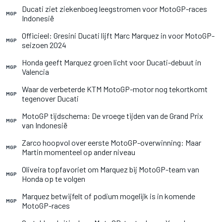
Ducati ziet ziekenboeg leegstromen voor MotoGP-races
MGP
Indonesië
Officieel: Gresini Ducati lijft Marc Marquez in voor MotoGP-
MGP
seizoen 2024
Honda geeft Marquez groen licht voor Ducati-debuut in
MGP
Valencia
Waar de verbeterde KTM MotoGP-motor nog tekortkomt
MGP
tegenover Ducati
MotoGP tijdschema: De vroege tijden van de Grand Prix
MGP
van Indonesië
Zarco hoopvol over eerste MotoGP-overwinning: Maar
MGP
Martin momenteel op ander niveau
Oliveira topfavoriet om Marquez bij MotoGP-team van
MGP
Honda op te volgen
Marquez betwijfelt of podium mogelijk is in komende
MGP
MotoGP-races