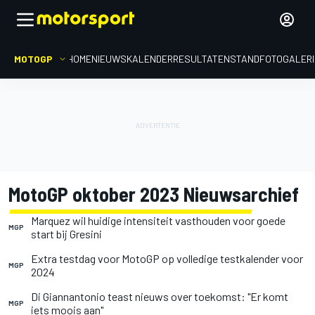
MOTOGP
HOME
NIEUWS
KALENDER
RESULTATEN
STAND
FOTOGALER
MotoGP oktober 2023 Nieuwsarchief
Marquez wil huidige intensiteit vasthouden voor goede
MGP
start bij Gresini
Extra testdag voor MotoGP op volledige testkalender voor
MGP
2024
Di Giannantonio teast nieuws over toekomst: "Er komt
MGP
iets moois aan"