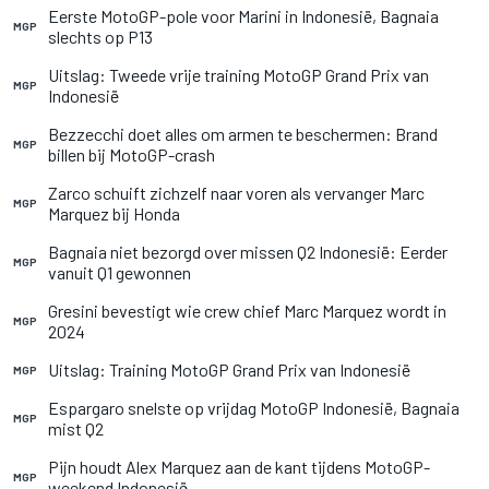
Eerste MotoGP-pole voor Marini in Indonesië, Bagnaia
MGP
slechts op P13
Uitslag: Tweede vrije training MotoGP Grand Prix van
MGP
Indonesië
Bezzecchi doet alles om armen te beschermen: Brand
MGP
billen bij MotoGP-crash
Zarco schuift zichzelf naar voren als vervanger Marc
MGP
Marquez bij Honda
Bagnaia niet bezorgd over missen Q2 Indonesië: Eerder
MGP
vanuit Q1 gewonnen
Gresini bevestigt wie crew chief Marc Marquez wordt in
MGP
2024
Uitslag: Training MotoGP Grand Prix van Indonesië
MGP
Espargaro snelste op vrijdag MotoGP Indonesië, Bagnaia
MGP
mist Q2
Pijn houdt Alex Marquez aan de kant tijdens MotoGP-
MGP
weekend Indonesië