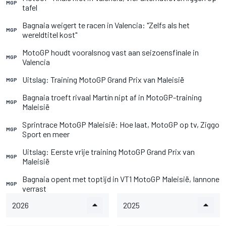
MGP
tafel
Bagnaia weigert te racen in Valencia: "Zelfs als het
MGP
wereldtitel kost"
MotoGP houdt vooralsnog vast aan seizoensfinale in
MGP
Valencia
Uitslag: Training MotoGP Grand Prix van Maleisië
MGP
Bagnaia troeft rivaal Martín nipt af in MotoGP-training
MGP
Maleisië
Sprintrace MotoGP Maleisië: Hoe laat, MotoGP op tv, Ziggo
MGP
Sport en meer
Uitslag: Eerste vrije training MotoGP Grand Prix van
MGP
Maleisië
Bagnaia opent met toptijd in VT1 MotoGP Maleisië, Iannone
MGP
verrast
2026
2025