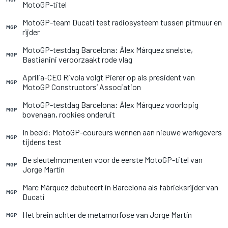
MotoGP-titel
MotoGP-team Ducati test radiosysteem tussen pitmuur en
MGP
rijder
MotoGP-testdag Barcelona: Álex Márquez snelste,
MGP
Bastianini veroorzaakt rode vlag
Aprilia-CEO Rivola volgt Pierer op als president van
MGP
MotoGP Constructors’ Association
MotoGP-testdag Barcelona: Álex Márquez voorlopig
MGP
bovenaan, rookies onderuit
In beeld: MotoGP-coureurs wennen aan nieuwe werkgevers
MGP
tijdens test
De sleutelmomenten voor de eerste MotoGP-titel van
MGP
Jorge Martín
Marc Márquez debuteert in Barcelona als fabrieksrijder van
MGP
Ducati
Het brein achter de metamorfose van Jorge Martín
MGP