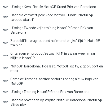
Uitslag: Kwalificatie MotoGP Grand Prix van Barcelona
MGP
Bagnaia verovert pole voor MotoGP-finale, Martín op
MGP
tweede startrij
Uitslag: Tweede vrije training MotoGP Grand Prix van
MGP
Barcelona
Zarco blijft terughoudend na "monsterlijke" tijd in MotoGP-
MGP
training
Ontslagen en productiestop: KTM in zwaar weer, maar
MGP
blijft in MotoGP
MotoGP Barcelona: Hoe laat, MotoGP op tv, Ziggo Sport en
MGP
meer
Game of Thrones-actrice onthult zondag nieuw logo van
MGP
MotoGP
Uitslag: Training MotoGP Grand Prix van Barcelona
MGP
Bagnaia bovenaan op vrijdag MotoGP Barcelona, Martín op
MGP
vijfde plek