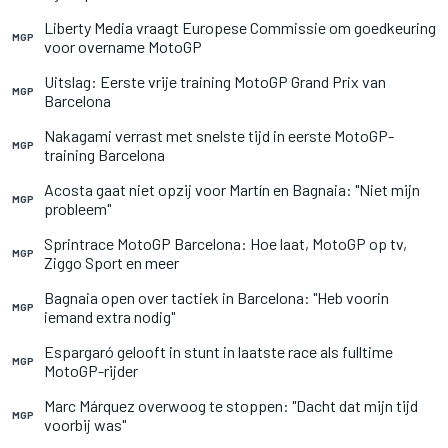
Liberty Media vraagt Europese Commissie om goedkeuring
MGP
voor overname MotoGP
Uitslag: Eerste vrije training MotoGP Grand Prix van
MGP
Barcelona
Nakagami verrast met snelste tijd in eerste MotoGP-
MGP
training Barcelona
Acosta gaat niet opzij voor Martín en Bagnaia: "Niet mijn
MGP
probleem"
Sprintrace MotoGP Barcelona: Hoe laat, MotoGP op tv,
MGP
Ziggo Sport en meer
Bagnaia open over tactiek in Barcelona: "Heb voorin
MGP
iemand extra nodig"
Espargaró gelooft in stunt in laatste race als fulltime
MGP
MotoGP-rijder
Marc Márquez overwoog te stoppen: "Dacht dat mijn tijd
MGP
voorbij was"