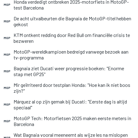
Honda verdedigt ontbreken 2025-motorfiets in MotoGP-
MGP
test Barcelona
De acht uitvalbeurten die Bagnaia de MotoGP-titel hebben
MGP
gekost
KTM ontkent redding door Red Bull om financiële crisis te
MGP
bezweren
MotoGP-wereldkampioen bedreigd vanwege bezoek aan
MGP
tv-programma
Bagnaia ziet Ducati weer progressie boeken: "Enorme
MGP
stap met GP25"
Mir geïrriteerd door testplan Honda: "Hoe kan ik niet boos
MGP
zijn?"
Márquez al op zijn gemak bij Ducati: "Eerste dag is altijd
MGP
speciaal"
MotoGP Tech: Motorfietsen 2025 maken eerste meters in
MGP
Barcelona
Wat Bagnaia vooral meeneemt als wijze les na mislopen
MGP