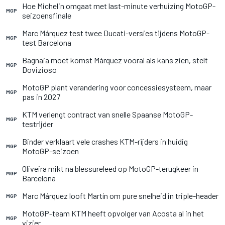
Hoe Michelin omgaat met last-minute verhuizing MotoGP-
MGP
seizoensfinale
Marc Márquez test twee Ducati-versies tijdens MotoGP-
MGP
test Barcelona
Bagnaia moet komst Márquez vooral als kans zien, stelt
MGP
Dovizioso
MotoGP plant verandering voor concessiesysteem, maar
MGP
pas in 2027
KTM verlengt contract van snelle Spaanse MotoGP-
MGP
testrijder
Binder verklaart vele crashes KTM-rijders in huidig
MGP
MotoGP-seizoen
Oliveira mikt na blessureleed op MotoGP-terugkeer in
MGP
Barcelona
Marc Márquez looft Martín om pure snelheid in triple-header
MGP
MotoGP-team KTM heeft opvolger van Acosta al in het
MGP
vizier