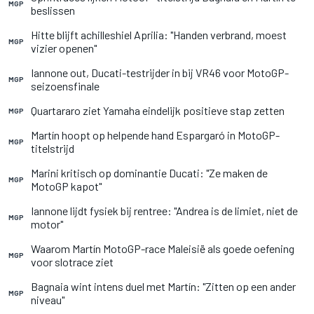
MGP
beslissen
Hitte blijft achilleshiel Aprilia: "Handen verbrand, moest
MGP
vizier openen"
Iannone out, Ducati-testrijder in bij VR46 voor MotoGP-
MGP
seizoensfinale
Quartararo ziet Yamaha eindelijk positieve stap zetten
MGP
Martín hoopt op helpende hand Espargaró in MotoGP-
MGP
titelstrijd
Marini kritisch op dominantie Ducati: "Ze maken de
MGP
MotoGP kapot"
Iannone lijdt fysiek bij rentree: "Andrea is de limiet, niet de
MGP
motor"
Waarom Martín MotoGP-race Maleisië als goede oefening
MGP
voor slotrace ziet
Bagnaia wint intens duel met Martín: "Zitten op een ander
MGP
niveau"