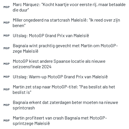
Marc Márquez: "Kocht kaartje voor eerste rij, maar betaalde
MGP
die duur"
Miller ongedeerd na startcrash Maleisië: "Ik reed over zijn
MGP
benen"
Uitslag: MotoGP Grand Prix van Maleisië
MGP
Bagnaia wint prachtig gevecht met Martín om MotoGP-
MGP
zege Maleisië
MotoGP kiest andere Spaanse locatie als nieuwe
MGP
seizoensfinale 2024
Uitslag: Warm-up MotoGP Grand Prix van Maleisië
MGP
Martín zet stap naar MotoGP-titel: "Pas beslist als het
MGP
beslist is"
Bagnaia erkent dat zaterdagen beter moeten na nieuwe
MGP
sprintcrash
Martín profiteert van crash Bagnaia met MotoGP-
MGP
sprintzege Maleisië