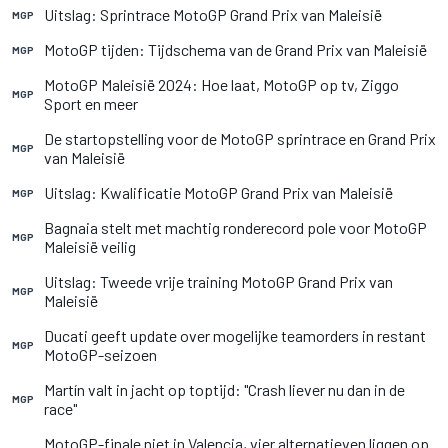
Uitslag: Sprintrace MotoGP Grand Prix van Maleisië
MGP
MotoGP tijden: Tijdschema van de Grand Prix van Maleisië
MGP
MotoGP Maleisië 2024: Hoe laat, MotoGP op tv, Ziggo
MGP
Sport en meer
De startopstelling voor de MotoGP sprintrace en Grand Prix
MGP
van Maleisië
Uitslag: Kwalificatie MotoGP Grand Prix van Maleisië
MGP
Bagnaia stelt met machtig ronderecord pole voor MotoGP
MGP
Maleisië veilig
Uitslag: Tweede vrije training MotoGP Grand Prix van
MGP
Maleisië
Ducati geeft update over mogelijke teamorders in restant
MGP
MotoGP-seizoen
Martín valt in jacht op toptijd: "Crash liever nu dan in de
MGP
race"
MotoGP-finale niet in Valencia, vier alternatieven liggen op