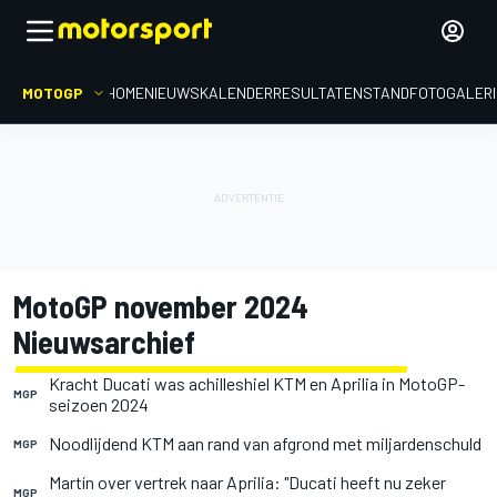
MOTOGP
HOME
NIEUWS
KALENDER
RESULTATEN
STAND
FOTOGALER
MotoGP november 2024
Nieuwsarchief
Kracht Ducati was achilleshiel KTM en Aprilia in MotoGP-
MGP
seizoen 2024
Noodlijdend KTM aan rand van afgrond met miljardenschuld
MGP
Martín over vertrek naar Aprilia: "Ducati heeft nu zeker
MGP