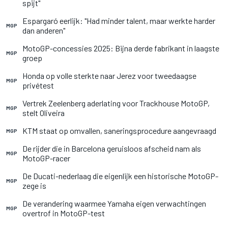
spijt"
Espargaró eerlijk: "Had minder talent, maar werkte harder
MGP
dan anderen"
MotoGP-concessies 2025: Bijna derde fabrikant in laagste
MGP
groep
Honda op volle sterkte naar Jerez voor tweedaagse
MGP
privétest
Vertrek Zeelenberg aderlating voor Trackhouse MotoGP,
MGP
stelt Oliveira
KTM staat op omvallen, saneringsprocedure aangevraagd
MGP
De rijder die in Barcelona geruisloos afscheid nam als
MGP
MotoGP-racer
De Ducati-nederlaag die eigenlijk een historische MotoGP-
MGP
zege is
De verandering waarmee Yamaha eigen verwachtingen
MGP
overtrof in MotoGP-test