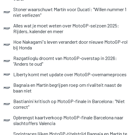
Stoner waarschuwt Martín voor Ducati: "Willen nummer 1
MGP
niet verliezen"
Alles wat je moet weten over MotoGP-seizoen 2025:
MGP
Rijders, kalender en meer
Hoe Nakagami's leven verandert door nieuwe MotoGP-rol
MGP
bij Honda
Razgatlioglu droomt van MotoGP-overstap in 2026:
MGP
"Anders te oud"
Liberty komt met update over MotoGP-overnameproces
MGP
Bagnaia en Martín begrijpen roep om rivaliteit naast de
MGP
baan niet
Bastianini kritisch op MotoGP-finale in Barcelona: "Niet
MGP
correct"
Opbrengst kaartverkoop MotoGP-finale Barcelona naar
MGP
slachtoffers Valencia
Sprintraces lijken MotoGP-titelstrijd Bagnaia en Martín te