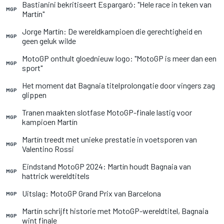
Bastianini bekritiseert Espargaró: "Hele race in teken van
MGP
Martín"
Jorge Martín: De wereldkampioen die gerechtigheid en
MGP
geen geluk wilde
MotoGP onthult gloednieuw logo: "MotoGP is meer dan een
MGP
sport"
Het moment dat Bagnaia titelprolongatie door vingers zag
MGP
glippen
Tranen maakten slotfase MotoGP-finale lastig voor
MGP
kampioen Martín
Martín treedt met unieke prestatie in voetsporen van
MGP
Valentino Rossi
Eindstand MotoGP 2024: Martín houdt Bagnaia van
MGP
hattrick wereldtitels
Uitslag: MotoGP Grand Prix van Barcelona
MGP
Martín schrijft historie met MotoGP-wereldtitel, Bagnaia
MGP
wint finale