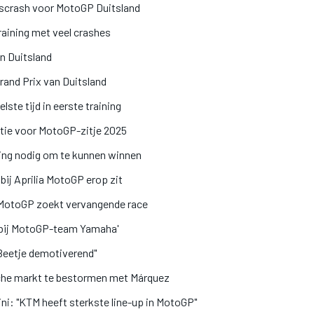
ngscrash voor MotoGP Duitsland
raining met veel crashes
n Duitsland
Grand Prix van Duitsland
ste tijd in eerste training
itatie voor MotoGP-zitje 2025
ing nodig om te kunnen winnen
ij Aprilia MotoGP erop zit
 MotoGP zoekt vervangende race
t bij MotoGP-team Yamaha'
"Beetje demotiverend"
che markt te bestormen met Márquez
ni: "KTM heeft sterkste line-up in MotoGP"