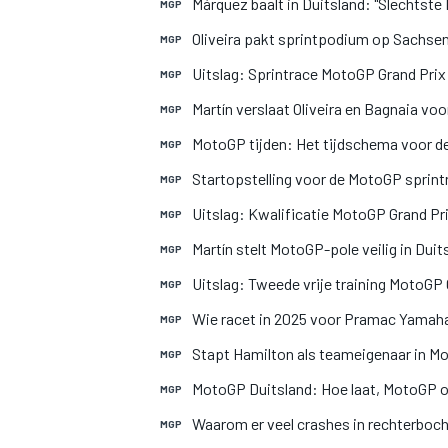
Márquez baalt in Duitsland: "Slechtst
MGP
Oliveira pakt sprintpodium op Sachse
MGP
Uitslag: Sprintrace MotoGP Grand Prix
MGP
Martín verslaat Oliveira en Bagnaia vo
MGP
MotoGP tijden: Het tijdschema voor de
MGP
Startopstelling voor de MotoGP sprint
MGP
Uitslag: Kwalificatie MotoGP Grand Pr
MGP
Martín stelt MotoGP-pole veilig in Duit
MGP
Uitslag: Tweede vrije training MotoGP 
MGP
Wie racet in 2025 voor Pramac Yamaha
MGP
Stapt Hamilton als teameigenaar in M
MGP
MotoGP Duitsland: Hoe laat, MotoGP o
MGP
Waarom er veel crashes in rechterboc
MGP