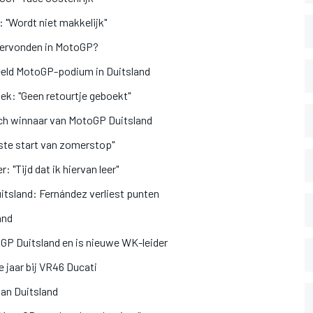
 "Wordt niet makkelijk"
o hervonden in MotoGP?
deeld MotoGP-podium in Duitsland
ek: "Geen retourtje geboekt"
ich winnaar van MotoGP Duitsland
este start van zomerstop"
: "Tijd dat ik hiervan leer"
tsland: Fernández verliest punten
and
oGP Duitsland en is nieuwe WK-leider
e jaar bij VR46 Ducati
an Duitsland