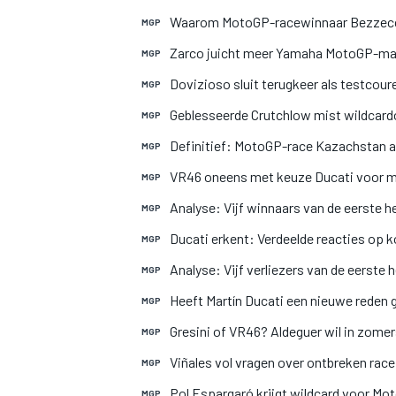
Waarom MotoGP-racewinnaar Bezzecch
MGP
Zarco juicht meer Yamaha MotoGP-mac
MGP
INDYCAR
Dovizioso sluit terugkeer als testcoure
MGP
Geblesseerde Crutchlow mist wildcar
MGP
Definitief: MotoGP-race Kazachstan a
MGP
VR46 oneens met keuze Ducati voor m
MGP
Analyse: Vijf winnaars van de eerste 
MGP
Ducati erkent: Verdeelde reacties o
MGP
Analyse: Vijf verliezers van de eerste
MGP
Heeft Martín Ducati een nieuwe reden 
MGP
Gresini of VR46? Aldeguer wil in zome
MGP
WEC
DTM
Viñales vol vragen over ontbreken race 
MGP
Pol Espargaró krijgt wildcard voor Mo
MGP