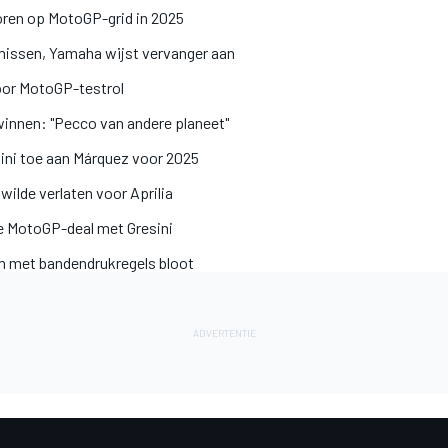
oren op MotoGP-grid in 2025
issen, Yamaha wijst vervanger aan
oor MotoGP-testrol
winnen: "Pecco van andere planeet"
nini toe aan Márquez voor 2025
ilde verlaten voor Aprilia
e MotoGP-deal met Gresini
em met bandendrukregels bloot