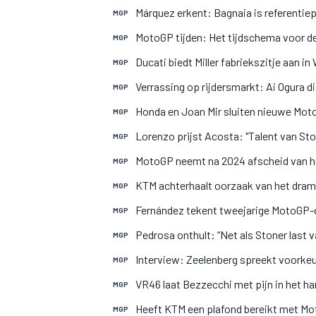
Márquez erkent: Bagnaia is referentie
MGP
MotoGP tijden: Het tijdschema voor de
MGP
Ducati biedt Miller fabriekszitje aan i
MGP
Verrassing op rijdersmarkt: Ai Ogura d
MGP
Honda en Joan Mir sluiten nieuwe Mot
MGP
Lorenzo prijst Acosta: "Talent van Sto
MGP
MOTOGP
MotoGP neemt na 2024 afscheid van 
MGP
KTM achterhaalt oorzaak van het dram
MGP
Fernández tekent tweejarige MotoGP-
MGP
Pedrosa onthult: “Net als Stoner last
MGP
Interview: Zeelenberg spreekt voorkeu
MGP
VR46 laat Bezzecchi met pijn in het ha
MGP
Heeft KTM een plafond bereikt met M
MGP