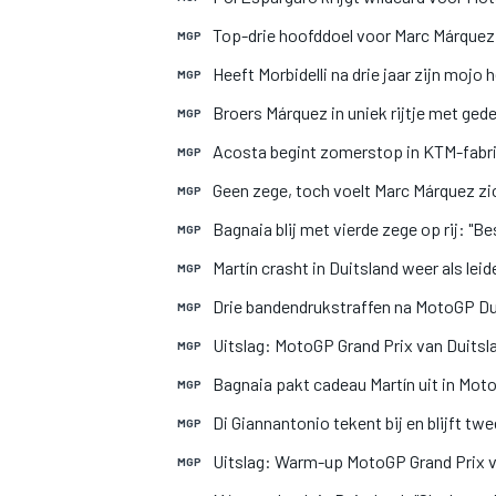
Top-drie hoofddoel voor Marc Márquez:
MGP
Heeft Morbidelli na drie jaar zijn moj
MGP
Broers Márquez in uniek rijtje met ge
MGP
Acosta begint zomerstop in KTM-fabri
MGP
Geen zege, toch voelt Marc Márquez z
MGP
Bagnaia blij met vierde zege op rij: "B
MGP
Martín crasht in Duitsland weer als leider
MGP
Drie bandendrukstraffen na MotoGP Dui
MGP
Uitslag: MotoGP Grand Prix van Duitsl
MGP
Bagnaia pakt cadeau Martín uit in Mot
MGP
Di Giannantonio tekent bij en blijft twe
MGP
Uitslag: Warm-up MotoGP Grand Prix v
MGP