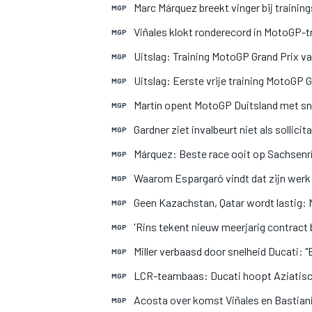
Marc Márquez breekt vinger bij traini
MGP
Viñales klokt ronderecord in MotoGP-t
MGP
Uitslag: Training MotoGP Grand Prix va
MGP
Uitslag: Eerste vrije training MotoGP 
MGP
Martín opent MotoGP Duitsland met snel
MGP
Gardner ziet invalbeurt niet als sollic
MGP
Márquez: Beste race ooit op Sachsenr
MGP
Waarom Espargaró vindt dat zijn werk b
MGP
Geen Kazachstan, Qatar wordt lastig:
MGP
'Rins tekent nieuw meerjarig contrac
MGP
Miller verbaasd door snelheid Ducati: 
MGP
LCR-teambaas: Ducati hoopt Aziatis
MGP
Acosta over komst Viñales en Bastiani
MGP