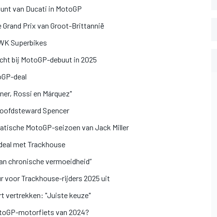
punt van Ducati in MotoGP
 Grand Prix van Groot-Brittannië
n WK Superbikes
icht bij MotoGP-debuut in 2025
oGP-deal
ner, Rossi en Márquez"
hoofdsteward Spencer
atische MotoGP-seizoen van Jack Miller
deal met Trackhouse
 van chronische vermoeidheid”
r voor Trackhouse-rijders 2025 uit
rt vertrekken: "Juiste keuze"
otoGP-motorfiets van 2024?