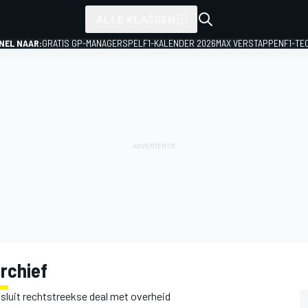
ALLE KLASSEN
NEL NAAR:
GRATIS GP-MANAGERSPEL
F1-KALENDER 2026
MAX VERSTAPPEN
F1-TE
rchief
sluit rechtstreekse deal met overheid