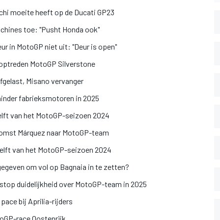
i moeite heeft op de Ducati GP23
hines toe: "Pusht Honda ook"
ur in MotoGP niet uit: "Deur is open"
doptreden MotoGP Silverstone
fgelast, Misano vervanger
inder fabrieksmotoren in 2025
helft van het MotoGP-seizoen 2024
p komst Márquez naar MotoGP-team
 helft van het MotoGP-seizoen 2024
gegeven om vol op Bagnaia in te zetten?
rstop duidelijkheid over MotoGP-team in 2025
pace bij Aprilia-rijders
toGP-race Oostenrijk