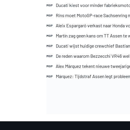
Ducati kiest voor minder fabrieksmot
MGP
Rins moet MotoGP-race Sachsenring m
MGP
Aleix Espargaró verkast naar Honda v
MGP
Martín zag geen kans om TT Assen te 
MGP
Ducati wijst huidige crewchief Bastia
MGP
MEER RACEKLASSEN
De reden waarom Bezzecchi VR46 wel w
MGP
Alex Márquez tekent nieuwe tweejarig
MGP
Márquez: Tijdstraf Assen legt proble
MGP