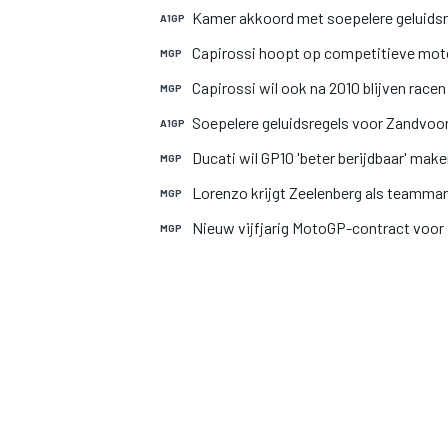
Kamer akkoord met soepelere geluidsr
A1GP
Capirossi hoopt op competitieve mot
MGP
Capirossi wil ook na 2010 blijven racen
MGP
Soepelere geluidsregels voor Zandvoo
A1GP
Ducati wil GP10 'beter berijdbaar' mak
MGP
Lorenzo krijgt Zeelenberg als teamma
MGP
MOTOGP
Nieuw vijfjarig MotoGP-contract voor 
MGP