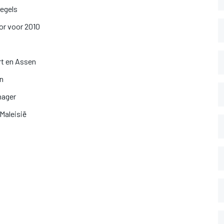
egels
or voor 2010
rt en Assen
en
nager
Maleisië