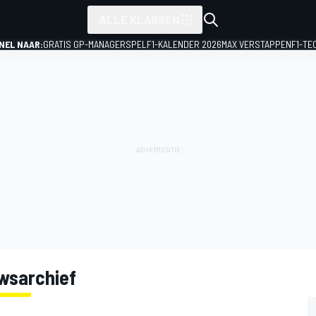
ALLE KLASSEN
NEL NAAR:
GRATIS GP-MANAGERSPEL
F1-KALENDER 2026
MAX VERSTAPPEN
F1-TE
wsarchief