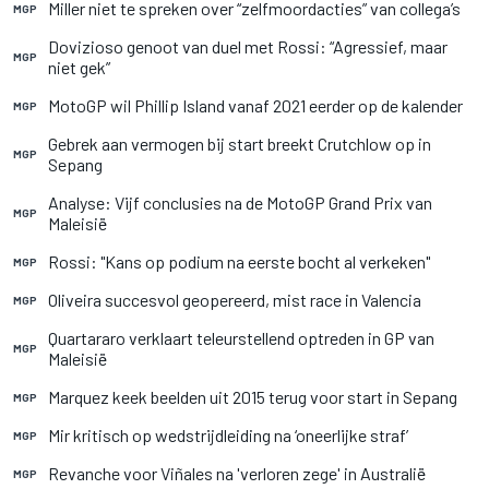
Miller niet te spreken over “zelfmoordacties” van collega’s
MGP
Dovizioso genoot van duel met Rossi: “Agressief, maar
MGP
niet gek”
MotoGP wil Phillip Island vanaf 2021 eerder op de kalender
MGP
Gebrek aan vermogen bij start breekt Crutchlow op in
MGP
Sepang
Analyse: Vijf conclusies na de MotoGP Grand Prix van
MGP
Maleisië
Rossi: "Kans op podium na eerste bocht al verkeken"
MGP
Oliveira succesvol geopereerd, mist race in Valencia
MGP
Quartararo verklaart teleurstellend optreden in GP van
MGP
Maleisië
Marquez keek beelden uit 2015 terug voor start in Sepang
MGP
Mir kritisch op wedstrijdleiding na ‘oneerlijke straf’
MGP
Revanche voor Viñales na 'verloren zege' in Australië
MGP