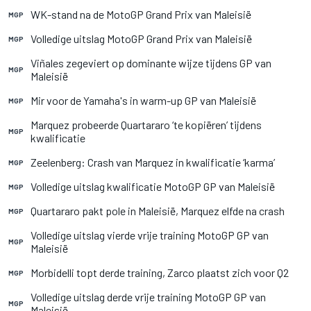
WK-stand na de MotoGP Grand Prix van Maleisië
MGP
Volledige uitslag MotoGP Grand Prix van Maleisië
MGP
Viñales zegeviert op dominante wijze tijdens GP van
MGP
Maleisië
Mir voor de Yamaha's in warm-up GP van Maleisië
MGP
Marquez probeerde Quartararo ‘te kopiëren’ tijdens
MGP
kwalificatie
Zeelenberg: Crash van Marquez in kwalificatie ‘karma’
MGP
Volledige uitslag kwalificatie MotoGP GP van Maleisië
MGP
Quartararo pakt pole in Maleisië, Marquez elfde na crash
MGP
Volledige uitslag vierde vrije training MotoGP GP van
MGP
Maleisië
Morbidelli topt derde training, Zarco plaatst zich voor Q2
MGP
Volledige uitslag derde vrije training MotoGP GP van
MGP
Maleisië