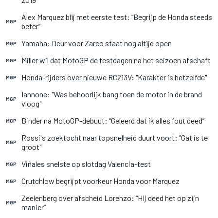
Alex Marquez blij met eerste test: “Begrijp de Honda steeds
MGP
beter”
Yamaha: Deur voor Zarco staat nog altijd open
MGP
Miller wil dat MotoGP de testdagen na het seizoen afschaft
MGP
Honda-rijders over nieuwe RC213V: "Karakter is hetzelfde"
MGP
Iannone: "Was behoorlijk bang toen de motor in de brand
MGP
vloog"
Binder na MotoGP-debuut: “Geleerd dat ik alles fout deed”
MGP
Rossi's zoektocht naar topsnelheid duurt voort: "Gat is te
MGP
groot"
Viñales snelste op slotdag Valencia-test
MGP
Crutchlow begrijpt voorkeur Honda voor Marquez
MGP
Zeelenberg over afscheid Lorenzo: “Hij deed het op zijn
MGP
manier”