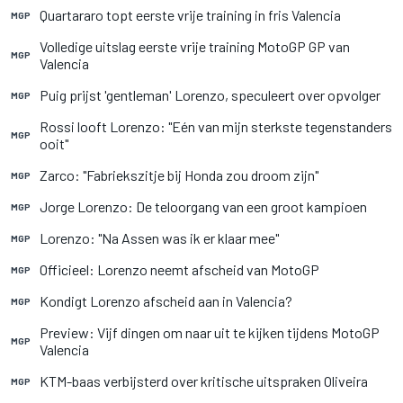
Quartararo topt eerste vrije training in fris Valencia
MGP
Volledige uitslag eerste vrije training MotoGP GP van
MGP
Valencia
Puig prijst 'gentleman' Lorenzo, speculeert over opvolger
MGP
Rossi looft Lorenzo: "Eén van mijn sterkste tegenstanders
MGP
ooit"
Zarco: "Fabriekszitje bij Honda zou droom zijn"
MGP
Jorge Lorenzo: De teloorgang van een groot kampioen
MGP
Lorenzo: "Na Assen was ik er klaar mee"
MGP
Officieel: Lorenzo neemt afscheid van MotoGP
MGP
Kondigt Lorenzo afscheid aan in Valencia?
MGP
Preview: Vijf dingen om naar uit te kijken tijdens MotoGP
MGP
Valencia
KTM-baas verbijsterd over kritische uitspraken Oliveira
MGP