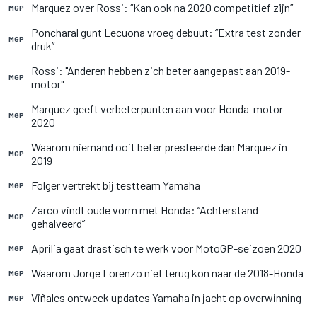
Marquez over Rossi: “Kan ook na 2020 competitief zijn”
MGP
Poncharal gunt Lecuona vroeg debuut: “Extra test zonder
MGP
druk”
Rossi: "Anderen hebben zich beter aangepast aan 2019-
MGP
motor"
Marquez geeft verbeterpunten aan voor Honda-motor
MGP
2020
Waarom niemand ooit beter presteerde dan Marquez in
MGP
2019
Folger vertrekt bij testteam Yamaha
MGP
Zarco vindt oude vorm met Honda: “Achterstand
MGP
gehalveerd”
Aprilia gaat drastisch te werk voor MotoGP-seizoen 2020
MGP
Waarom Jorge Lorenzo niet terug kon naar de 2018-Honda
MGP
Viñales ontweek updates Yamaha in jacht op overwinning
MGP