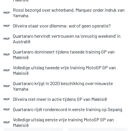
Rossi bezorgd over achterband, Marquez onder indruk van
MGP
Yamaha
Oliveira staat voor dilemma: wel of geen operatie?
MGP
Quartararo hervindt vertrouwen na ‘onrustig weekend’ in
MGP
Australië
Quartararo domineert tijdens tweede training GP van
MGP
Maleisië
Volledige uitslag tweede vrije training MotoGP GP van
MGP
Maleisië
Quartararo krijgt in 2020 beschikking over nieuwste
MGP
Yamaha
Oliveira niet meer in actie tijdens GP van Maleisië
MGP
Quartararo rijdt ronderecord in eerste training op Sepang
MGP
Volledige uitslag eerste vrije training MotoGP GP van
MGP
Maleisië