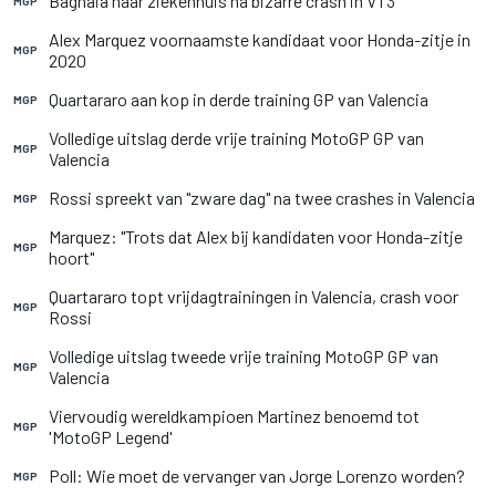
Bagnaia naar ziekenhuis na bizarre crash in VT3
MGP
Alex Marquez voornaamste kandidaat voor Honda-zitje in
MGP
2020
Quartararo aan kop in derde training GP van Valencia
MGP
Volledige uitslag derde vrije training MotoGP GP van
MGP
Valencia
Rossi spreekt van "zware dag" na twee crashes in Valencia
MGP
Marquez: "Trots dat Alex bij kandidaten voor Honda-zitje
MGP
hoort"
Quartararo topt vrijdagtrainingen in Valencia, crash voor
MGP
Rossi
Volledige uitslag tweede vrije training MotoGP GP van
MGP
Valencia
Viervoudig wereldkampioen Martinez benoemd tot
MGP
'MotoGP Legend'
Poll: Wie moet de vervanger van Jorge Lorenzo worden?
MGP