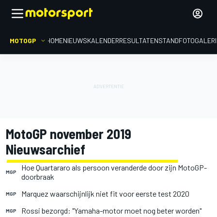
MOTOGP
HOME
NIEUWS
KALENDER
RESULTATEN
STAND
FOTOGALER
MotoGP november 2019
Nieuwsarchief
Hoe Quartararo als persoon veranderde door zijn MotoGP-
MGP
doorbraak
Marquez waarschijnlijk niet fit voor eerste test 2020
MGP
Rossi bezorgd: "Yamaha-motor moet nog beter worden"
MGP