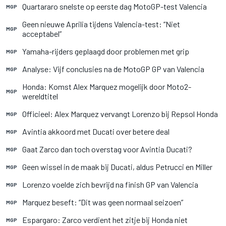
Quartararo snelste op eerste dag MotoGP-test Valencia
MGP
Geen nieuwe Aprilia tijdens Valencia-test: “Niet
MGP
acceptabel”
Yamaha-rijders geplaagd door problemen met grip
MGP
Analyse: Vijf conclusies na de MotoGP GP van Valencia
MGP
Honda: Komst Alex Marquez mogelijk door Moto2-
MGP
wereldtitel
Officieel: Alex Marquez vervangt Lorenzo bij Repsol Honda
MGP
Avintia akkoord met Ducati over betere deal
MGP
Gaat Zarco dan toch overstag voor Avintia Ducati?
MGP
Geen wissel in de maak bij Ducati, aldus Petrucci en Miller
MGP
Lorenzo voelde zich bevrijd na finish GP van Valencia
MGP
Marquez beseft: “Dit was geen normaal seizoen”
MGP
Espargaro: Zarco verdient het zitje bij Honda niet
MGP