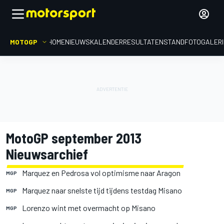
MOTOGP
HOME
NIEUWS
KALENDER
RESULTATEN
STAND
FOTOGALER
MotoGP september 2013
Nieuwsarchief
Marquez en Pedrosa vol optimisme naar Aragon
MGP
Marquez naar snelste tijd tijdens testdag Misano
MGP
Lorenzo wint met overmacht op Misano
MGP