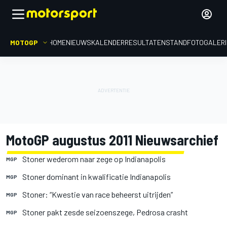
MOTOGP
HOME
NIEUWS
KALENDER
RESULTATEN
STAND
FOTOGALER
MotoGP augustus 2011 Nieuwsarchief
Stoner wederom naar zege op Indianapolis
MGP
Stoner dominant in kwalificatie Indianapolis
MGP
Stoner: “Kwestie van race beheerst uitrijden”
MGP
Stoner pakt zesde seizoenszege, Pedrosa crasht
MGP