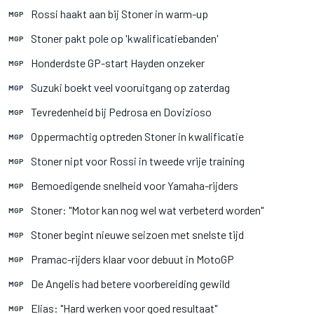
Rossi haakt aan bij Stoner in warm-up
MGP
Stoner pakt pole op 'kwalificatiebanden'
MGP
Honderdste GP-start Hayden onzeker
MGP
Suzuki boekt veel vooruitgang op zaterdag
MGP
Tevredenheid bij Pedrosa en Dovizioso
MGP
Oppermachtig optreden Stoner in kwalificatie
MGP
Stoner nipt voor Rossi in tweede vrije training
MGP
Bemoedigende snelheid voor Yamaha-rijders
MGP
Stoner: "Motor kan nog wel wat verbeterd worden"
MGP
Stoner begint nieuwe seizoen met snelste tijd
MGP
Pramac-rijders klaar voor debuut in MotoGP
MGP
De Angelis had betere voorbereiding gewild
MGP
Elias: "Hard werken voor goed resultaat"
MGP