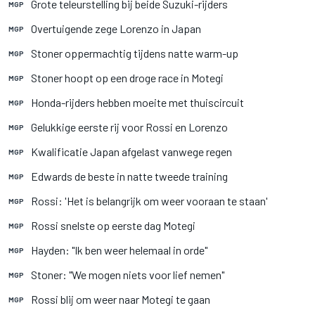
Grote teleurstelling bij beide Suzuki-rijders
MGP
Overtuigende zege Lorenzo in Japan
MGP
Stoner oppermachtig tijdens natte warm-up
MGP
Stoner hoopt op een droge race in Motegi
MGP
Honda-rijders hebben moeite met thuiscircuit
MGP
Gelukkige eerste rij voor Rossi en Lorenzo
MGP
Kwalificatie Japan afgelast vanwege regen
MGP
Edwards de beste in natte tweede training
MGP
Rossi: 'Het is belangrijk om weer vooraan te staan'
MGP
Rossi snelste op eerste dag Motegi
MGP
Hayden: "Ik ben weer helemaal in orde"
MGP
Stoner: "We mogen niets voor lief nemen"
MGP
Rossi blij om weer naar Motegi te gaan
MGP