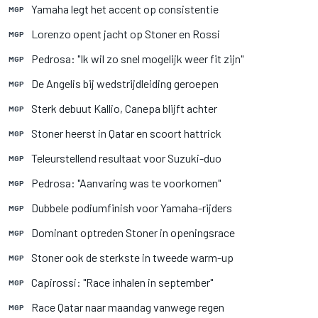
Yamaha legt het accent op consistentie
MGP
Lorenzo opent jacht op Stoner en Rossi
MGP
Pedrosa: "Ik wil zo snel mogelijk weer fit zijn"
MGP
De Angelis bij wedstrijdleiding geroepen
MGP
Sterk debuut Kallio, Canepa blijft achter
MGP
Stoner heerst in Qatar en scoort hattrick
MGP
Teleurstellend resultaat voor Suzuki-duo
MGP
Pedrosa: "Aanvaring was te voorkomen"
MGP
Dubbele podiumfinish voor Yamaha-rijders
MGP
Dominant optreden Stoner in openingsrace
MGP
Stoner ook de sterkste in tweede warm-up
MGP
Capirossi: "Race inhalen in september"
MGP
Race Qatar naar maandag vanwege regen
MGP