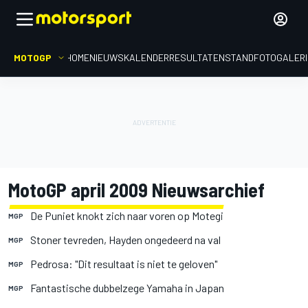
MOTOGP
HOME
NIEUWS
KALENDER
RESULTATEN
STAND
FOTOGALER
MotoGP april 2009 Nieuwsarchief
De Puniet knokt zich naar voren op Motegi
MGP
Stoner tevreden, Hayden ongedeerd na val
MGP
Pedrosa: "Dit resultaat is niet te geloven"
MGP
Fantastische dubbelzege Yamaha in Japan
MGP