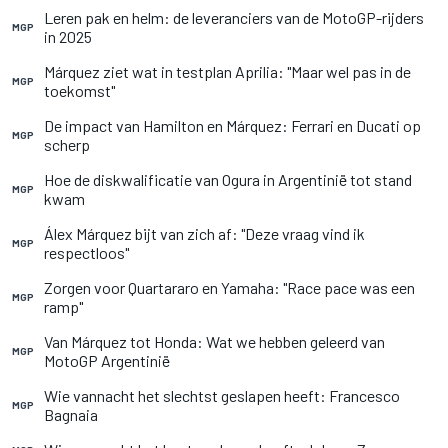
Leren pak en helm: de leveranciers van de MotoGP-rijders
MGP
in 2025
Márquez ziet wat in testplan Aprilia: "Maar wel pas in de
MGP
toekomst"
De impact van Hamilton en Márquez: Ferrari en Ducati op
MGP
scherp
Hoe de diskwalificatie van Ogura in Argentinië tot stand
MGP
kwam
Álex Márquez bijt van zich af: "Deze vraag vind ik
MGP
respectloos"
Zorgen voor Quartararo en Yamaha: "Race pace was een
MGP
ramp"
Van Márquez tot Honda: Wat we hebben geleerd van
MGP
MotoGP Argentinië
Wie vannacht het slechtst geslapen heeft: Francesco
MGP
Bagnaia