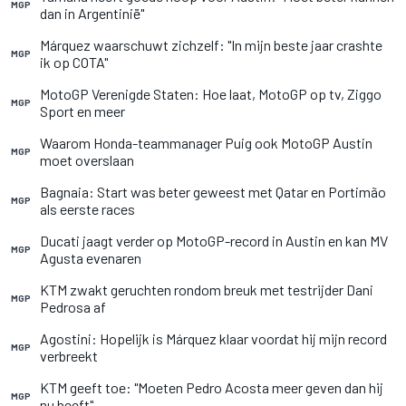
MGP
dan in Argentinië"
Márquez waarschuwt zichzelf: "In mijn beste jaar crashte
MGP
ik op COTA"
MotoGP Verenigde Staten: Hoe laat, MotoGP op tv, Ziggo
MGP
Sport en meer
Waarom Honda-teammanager Puig ook MotoGP Austin
MGP
moet overslaan
Bagnaia: Start was beter geweest met Qatar en Portimão
MGP
als eerste races
Ducati jaagt verder op MotoGP-record in Austin en kan MV
MGP
Agusta evenaren
KTM zwakt geruchten rondom breuk met testrijder Dani
MGP
Pedrosa af
Agostini: Hopelijk is Márquez klaar voordat hij mijn record
MGP
verbreekt
KTM geeft toe: "Moeten Pedro Acosta meer geven dan hij
MGP
nu heeft"