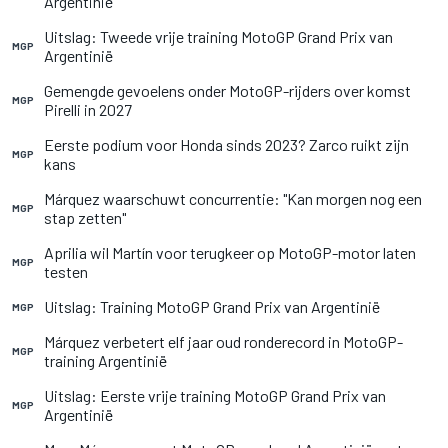
Argentinië
Uitslag: Tweede vrije training MotoGP Grand Prix van
MGP
Argentinië
Gemengde gevoelens onder MotoGP-rijders over komst
MGP
Pirelli in 2027
Eerste podium voor Honda sinds 2023? Zarco ruikt zijn
MGP
kans
Márquez waarschuwt concurrentie: "Kan morgen nog een
MGP
stap zetten"
Aprilia wil Martín voor terugkeer op MotoGP-motor laten
MGP
testen
Uitslag: Training MotoGP Grand Prix van Argentinië
MGP
Márquez verbetert elf jaar oud ronderecord in MotoGP-
MGP
training Argentinië
Uitslag: Eerste vrije training MotoGP Grand Prix van
MGP
Argentinië