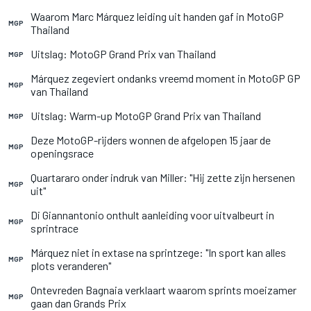
Waarom Marc Márquez leiding uit handen gaf in MotoGP
MGP
Thailand
Uitslag: MotoGP Grand Prix van Thailand
MGP
Márquez zegeviert ondanks vreemd moment in MotoGP GP
MGP
van Thailand
Uitslag: Warm-up MotoGP Grand Prix van Thailand
MGP
Deze MotoGP-rijders wonnen de afgelopen 15 jaar de
MGP
openingsrace
Quartararo onder indruk van Miller: "Hij zette zijn hersenen
MGP
uit"
Di Giannantonio onthult aanleiding voor uitvalbeurt in
MGP
sprintrace
Márquez niet in extase na sprintzege: "In sport kan alles
MGP
plots veranderen"
Ontevreden Bagnaia verklaart waarom sprints moeizamer
MGP
gaan dan Grands Prix