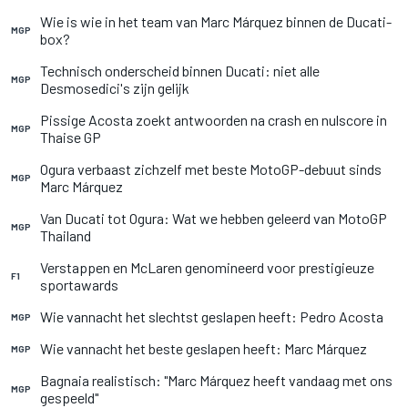
Wie is wie in het team van Marc Márquez binnen de Ducati-
MGP
box?
Technisch onderscheid binnen Ducati: niet alle
MGP
Desmosedici's zijn gelijk
Pissige Acosta zoekt antwoorden na crash en nulscore in
MGP
Thaise GP
Ogura verbaast zichzelf met beste MotoGP-debuut sinds
MGP
Marc Márquez
Van Ducati tot Ogura: Wat we hebben geleerd van MotoGP
MGP
Thailand
Verstappen en McLaren genomineerd voor prestigieuze
F1
sportawards
Wie vannacht het slechtst geslapen heeft: Pedro Acosta
MGP
Wie vannacht het beste geslapen heeft: Marc Márquez
MGP
Bagnaia realistisch: "Marc Márquez heeft vandaag met ons
MGP
gespeeld"