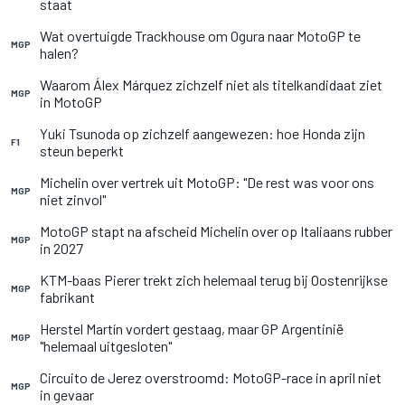
staat
Wat overtuigde Trackhouse om Ogura naar MotoGP te
MGP
halen?
Waarom Álex Márquez zichzelf niet als titelkandidaat ziet
MGP
in MotoGP
Yuki Tsunoda op zichzelf aangewezen: hoe Honda zijn
F1
steun beperkt
Michelin over vertrek uit MotoGP: "De rest was voor ons
MGP
niet zinvol"
MotoGP stapt na afscheid Michelin over op Italiaans rubber
MGP
in 2027
KTM-baas Pierer trekt zich helemaal terug bij Oostenrijkse
MGP
fabrikant
Herstel Martín vordert gestaag, maar GP Argentinië
MGP
"helemaal uitgesloten"
Circuito de Jerez overstroomd: MotoGP-race in april niet
MGP
in gevaar