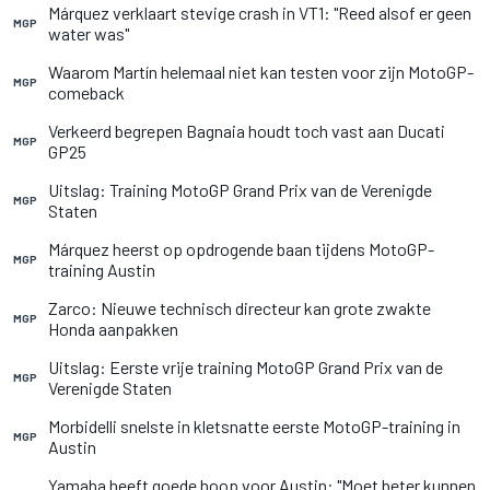
Márquez verklaart stevige crash in VT1: "Reed alsof er geen
MGP
water was"
Waarom Martín helemaal niet kan testen voor zijn MotoGP-
MGP
comeback
Verkeerd begrepen Bagnaia houdt toch vast aan Ducati
MGP
GP25
Uitslag: Training MotoGP Grand Prix van de Verenigde
MGP
Staten
Márquez heerst op opdrogende baan tijdens MotoGP-
MGP
training Austin
Zarco: Nieuwe technisch directeur kan grote zwakte
MGP
Honda aanpakken
Uitslag: Eerste vrije training MotoGP Grand Prix van de
MGP
Verenigde Staten
Morbidelli snelste in kletsnatte eerste MotoGP-training in
MGP
Austin
Yamaha heeft goede hoop voor Austin: "Moet beter kunnen