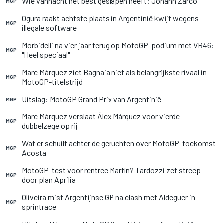
Wie vannacht het best geslapen heeft: Johann Zarco
MGP
Ogura raakt achtste plaats in Argentinië kwijt wegens
MGP
illegale software
Morbidelli na vier jaar terug op MotoGP-podium met VR46:
MGP
"Heel speciaal"
Marc Márquez ziet Bagnaia niet als belangrijkste rivaal in
MGP
MotoGP-titelstrijd
Uitslag: MotoGP Grand Prix van Argentinië
MGP
Marc Márquez verslaat Álex Márquez voor vierde
MGP
dubbelzege op rij
Wat er schuilt achter de geruchten over MotoGP-toekomst
MGP
Acosta
MotoGP-test voor rentree Martín? Tardozzi zet streep
MGP
door plan Aprilia
Oliveira mist Argentijnse GP na clash met Aldeguer in
MGP
sprintrace