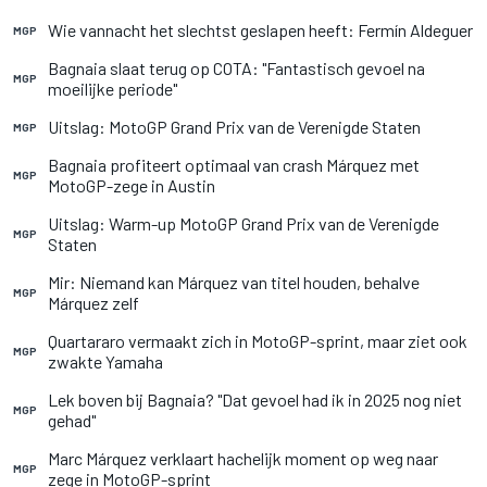
Wie vannacht het slechtst geslapen heeft: Fermín Aldeguer
MGP
Bagnaia slaat terug op COTA: "Fantastisch gevoel na
MGP
moeilijke periode"
Uitslag: MotoGP Grand Prix van de Verenigde Staten
MGP
Bagnaia profiteert optimaal van crash Márquez met
MGP
MotoGP-zege in Austin
Uitslag: Warm-up MotoGP Grand Prix van de Verenigde
MGP
Staten
Mir: Niemand kan Márquez van titel houden, behalve
MGP
Márquez zelf
Quartararo vermaakt zich in MotoGP-sprint, maar ziet ook
MGP
zwakte Yamaha
Lek boven bij Bagnaia? "Dat gevoel had ik in 2025 nog niet
MGP
gehad"
Marc Márquez verklaart hachelijk moment op weg naar
MGP
zege in MotoGP-sprint