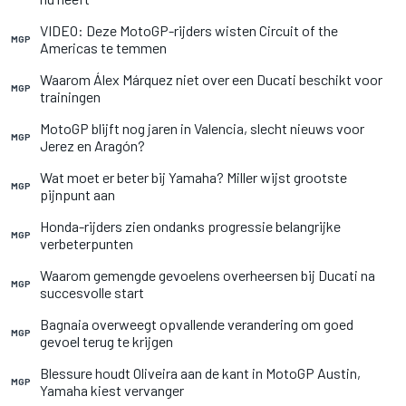
VIDEO: Deze MotoGP-rijders wisten Circuit of the
MGP
Americas te temmen
Waarom Álex Márquez niet over een Ducati beschikt voor
MGP
trainingen
MotoGP blijft nog jaren in Valencia, slecht nieuws voor
MGP
Jerez en Aragón?
Wat moet er beter bij Yamaha? Miller wijst grootste
MGP
pijnpunt aan
Honda-rijders zien ondanks progressie belangrijke
MGP
verbeterpunten
Waarom gemengde gevoelens overheersen bij Ducati na
MGP
succesvolle start
Bagnaia overweegt opvallende verandering om goed
MGP
gevoel terug te krijgen
Blessure houdt Oliveira aan de kant in MotoGP Austin,
MGP
Yamaha kiest vervanger