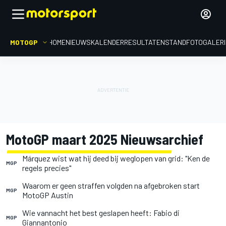
MOTOGP
HOME
NIEUWS
KALENDER
RESULTATEN
STAND
FOTOGALER
MotoGP maart 2025 Nieuwsarchief
Márquez wist wat hij deed bij weglopen van grid: "Ken de
MGP
regels precies"
Waarom er geen straffen volgden na afgebroken start
MGP
MotoGP Austin
Wie vannacht het best geslapen heeft: Fabio di
MGP
Giannantonio