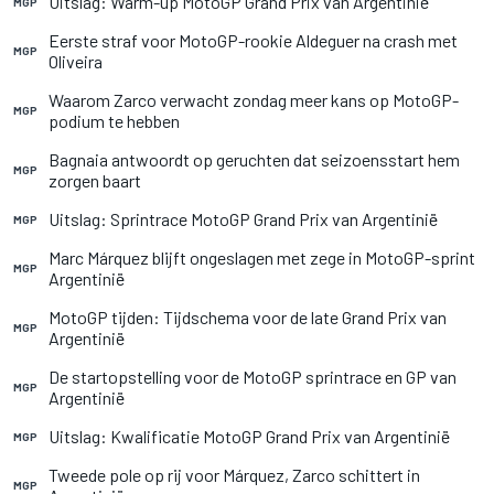
Uitslag: Warm-up MotoGP Grand Prix van Argentinië
MGP
Eerste straf voor MotoGP-rookie Aldeguer na crash met
MGP
Oliveira
Waarom Zarco verwacht zondag meer kans op MotoGP-
MGP
podium te hebben
Bagnaia antwoordt op geruchten dat seizoensstart hem
MGP
zorgen baart
Uitslag: Sprintrace MotoGP Grand Prix van Argentinië
MGP
Marc Márquez blijft ongeslagen met zege in MotoGP-sprint
MGP
Argentinië
MotoGP tijden: Tijdschema voor de late Grand Prix van
MGP
Argentinië
De startopstelling voor de MotoGP sprintrace en GP van
MGP
Argentinië
Uitslag: Kwalificatie MotoGP Grand Prix van Argentinië
MGP
Tweede pole op rij voor Márquez, Zarco schittert in
MGP