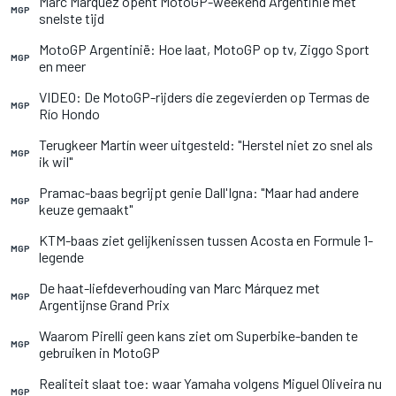
Marc Márquez opent MotoGP-weekend Argentinië met
MGP
snelste tijd
MotoGP Argentinië: Hoe laat, MotoGP op tv, Ziggo Sport
MGP
en meer
VIDEO: De MotoGP-rijders die zegevierden op Termas de
MGP
Río Hondo
Terugkeer Martín weer uitgesteld: "Herstel niet zo snel als
MGP
ik wil"
Pramac-baas begrijpt genie Dall'Igna: "Maar had andere
MGP
keuze gemaakt"
KTM-baas ziet gelijkenissen tussen Acosta en Formule 1-
MGP
legende
De haat-liefdeverhouding van Marc Márquez met
MGP
Argentijnse Grand Prix
Waarom Pirelli geen kans ziet om Superbike-banden te
MGP
gebruiken in MotoGP
Realiteit slaat toe: waar Yamaha volgens Miguel Oliveira nu
MGP