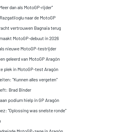
Meer dan als MotoGP-rijder"
Razgatlioglu naar de MotoGP
racht vertrouwen Bagnaia terug
u maakt MotoGP-debuut in 2026
 als nieuwe MotoGP-testrijder
en geleerd van MotoGP Aragón
te plek in MotoGP-test Aragón
iten: "Kunnen alles vergeten"
eft: Brad Binder
 aan podium hielp in GP Aragón
ez: "Oplossing was snelste ronde"
n
edreigde MotoGP-zege in Aragón