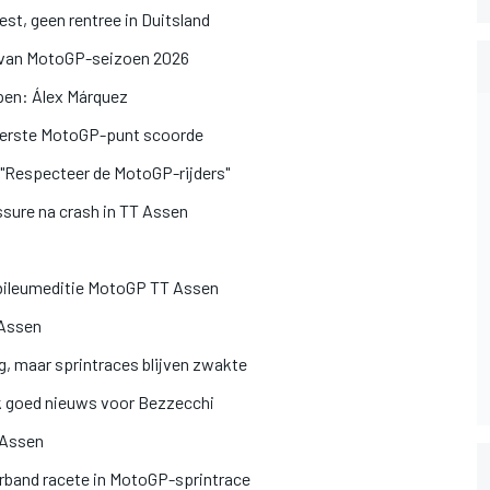
est, geen rentree in Duitsland
en van MotoGP-seizoen 2026
pen: Álex Márquez
n eerste MotoGP-punt scoorde
: "Respecteer de MotoGP-rijders"
ssure na crash in TT Assen
ubileumeditie MotoGP TT Assen
 Assen
g, maar sprintraces blijven zwakte
k goed nieuws voor Bezzecchi
 Assen
rband racete in MotoGP-sprintrace