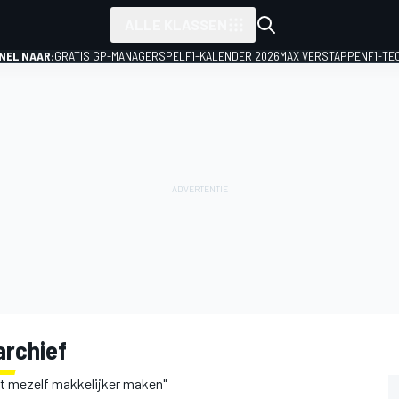
ALLE KLASSEN
NEL NAAR:
GRATIS GP-MANAGERSPEL
F1-KALENDER 2026
MAX VERSTAPPEN
F1-TE
archief
et mezelf makkelijker maken"