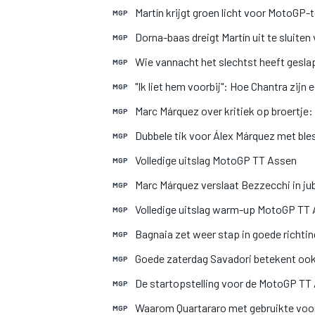
Martín krijgt groen licht voor MotoGP-t
MGP
Dorna-baas dreigt Martín uit te sluit
MGP
Wie vannacht het slechtst heeft gesla
MGP
"Ik liet hem voorbij": Hoe Chantra zij
MGP
Marc Márquez over kritiek op broertje
MGP
Dubbele tik voor Álex Márquez met ble
MGP
MOTOGP
Volledige uitslag MotoGP TT Assen
MGP
Marc Márquez verslaat Bezzecchi in j
MGP
Volledige uitslag warm-up MotoGP TT
MGP
Bagnaia zet weer stap in goede richtin
MGP
Goede zaterdag Savadori betekent oo
MGP
De startopstelling voor de MotoGP TT
MGP
Waarom Quartararo met gebruikte voo
MGP