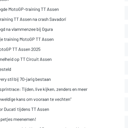
legde MotoGP-training TT Assen
raining TT Assen na crash Savadori
egd na vlammenzee bij Ogura
ije training MotoGP TT Assen
g MotoGP TT Assen 2025
nelheid op TT Circuit Assen
esteld
ry stil bij 70-jarig bestaan
rintrace: Tijden, live kijken, zenders en meer
eweldige kans om vooraan te vechten”
or Ducati tijdens TT Assen
n petjes meenemen!