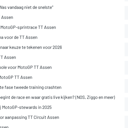
as vandaag niet de snelste"
T Assen
k MotoGP-sprintrace TT Assen
ma voor de TT Assen
m naar keuze te tekenen voor 2026
 TT Assen
t pole voor MotoGP TT Assen
g MotoGP TT Assen
te fase tweede training crashten
int de race en waar gratis live kijken? (NOS, Ziggo en meer)
bij MotoGP-stewards in 2025
or aanpassing TT Circuit Assen
Assen