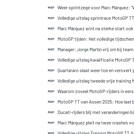
Weer sprintzege voor Marc Márquez: "W
MGP
Volledige uitslag sprintrace MotoGP T
MGP
INDYCAR
Marc Márquez wint na sterke start oo
MGP
MotoGP tijden: Het volledige tijdsche
MGP
Manager: Jorge Martín vrij om bij tea
MGP
Volledige uitslag kwalificatie MotoGP
MGP
Quartararo slaat weer toe en verover
MGP
Volledige uitslag tweede vrije trainin
MGP
Waarom zoveel MotoGP-rijders in eers
MGP
MotoGP TT van Assen 2025: Hoe laat beg
MGP
Ducati-rijders blij met veranderingen 
MGP
WEC
DTM
Marc Márquez pleit na twee crashes vo
MGP
Volledige uitslag Training MotoGP TT 
MGP