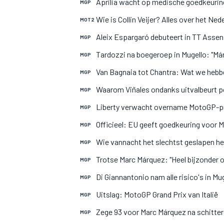
Aprilia wacht op medische goedkeurin
MGP
Wie is Collin Veijer? Alles over het Ne
MOT2
Aleix Espargaró debuteert in TT Ass
MGP
Tardozzi na boegeroep in Mugello: "Már
MGP
Van Bagnaia tot Chantra: Wat we hebbe
MGP
Waarom Viñales ondanks uitvalbeurt po
MGP
Liberty verwacht overname MotoGP-pro
MGP
Officieel: EU geeft goedkeuring voor
MGP
Wie vannacht het slechtst geslapen h
MGP
Trotse Marc Márquez: "Heel bijzonder o
MGP
Di Giannantonio nam alle risico's in Mu
MGP
Uitslag: MotoGP Grand Prix van Italië
MGP
Zege 93 voor Marc Márquez na schitter
MGP