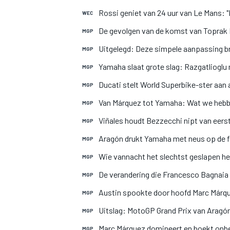
Rossi geniet van 24 uur van Le Mans: "
WEC
De gevolgen van de komst van Toprak 
MGP
Uitgelegd: Deze simpele aanpassing b
MGP
Yamaha slaat grote slag: Razgatliogl
MGP
Ducati stelt World Superbike-ster aan
MGP
Van Márquez tot Yamaha: Wat we hebb
MGP
Viñales houdt Bezzecchi nipt van eers
MGP
Aragón drukt Yamaha met neus op de fe
MGP
Wie vannacht het slechtst geslapen he
MGP
De verandering die Francesco Bagnaia
MGP
Austin spookte door hoofd Marc Márqu
MGP
Uitslag: MotoGP Grand Prix van Aragó
MGP
Marc Márquez domineert en boekt onb
MGP