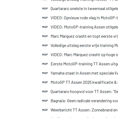
Quartararo snelste in tweemaal stilge
MGP
VIDEO: Opnieuw rode vlag in MotoGP-t
MGP
VIDEO: MotoGP-training Assen stilgel
MGP
Marc Márquez crasht en topt eerste vr
MGP
Volledige uitslag eerste vrije trainin
MGP
VIDEO: Marc Márquez crasht op hoge s
MGP
Eerste MotoGP-training TT Assen uitg
MGP
Yamaha staat in Assen met speciale live
MGP
MotoGP TT Assen 2025 kwalificatie & sp
MGP
Quartararo hoopvol voor TT Assen: “G
MGP
Bagnaia: Geen radicale verandering vo
MGP
Weerbericht TT Assen: Zonnebrand e
MGP