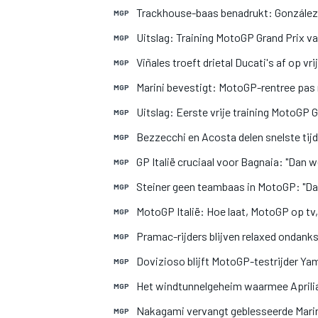
Trackhouse-baas benadrukt: González ni
MGP
Uitslag: Training MotoGP Grand Prix van
MGP
Viñales troeft drietal Ducati's af op vr
MGP
Marini bevestigt: MotoGP-rentree pas
MGP
Uitslag: Eerste vrije training MotoGP G
MGP
MEER RACEKLASSEN
Bezzecchi en Acosta delen snelste tijd
MGP
GP Italië cruciaal voor Bagnaia: "Dan
MGP
Steiner geen teambaas in MotoGP: "Daa
MGP
MotoGP Italië: Hoe laat, MotoGP op tv
MGP
Pramac-rijders blijven relaxed ondank
MGP
Dovizioso blijft MotoGP-testrijder Yam
MGP
Het windtunnelgeheim waarmee Aprilia
MGP
Nakagami vervangt geblesseerde Marini 
MGP