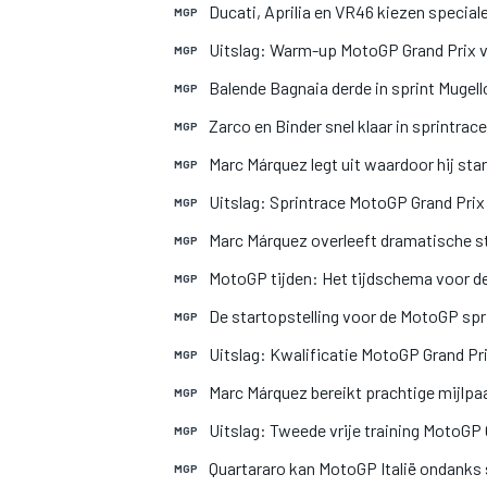
Ducati, Aprilia en VR46 kiezen speciale
MGP
Uitslag: Warm-up MotoGP Grand Prix va
MGP
Balende Bagnaia derde in sprint Mugello:
MGP
Zarco en Binder snel klaar in sprintra
MGP
Marc Márquez legt uit waardoor hij st
MGP
Uitslag: Sprintrace MotoGP Grand Prix 
MGP
Marc Márquez overleeft dramatische st
MGP
MotoGP tijden: Het tijdschema voor de 
MGP
De startopstelling voor de MotoGP spri
MGP
Uitslag: Kwalificatie MotoGP Grand Prix
MGP
Marc Márquez bereikt prachtige mijlpaa
MGP
Uitslag: Tweede vrije training MotoGP G
MGP
Quartararo kan MotoGP Italië ondanks
MGP