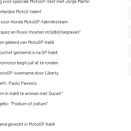
g voor speciale MotoGP-test met Jorge Martín
derlandse Moto2-talent
en voor Honda MotoGP-fabrieksteam
quez en Rossi moeten strijdbijl begraven"
n geleerd van MotoGP Italië
sitief gestemd is na GP Italië
motor begin juli af te ronden
 MotoGP-overname door Liberty
eeft: Paolo Pavesio
m in Italië te winnen met Ducati"
gello: "Podium of jodium"
end gevecht in MotoGP Italië