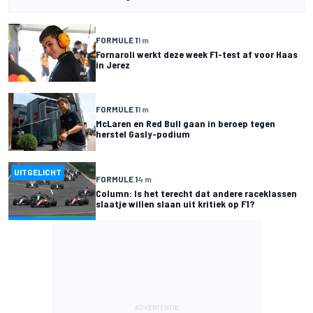
FORMULE 1
1 m
Fornaroli werkt deze week F1-test af voor Haas
in Jerez
FORMULE 1
1 m
McLaren en Red Bull gaan in beroep tegen
herstel Gasly-podium
UITGELICHT
FORMULE 1
4 m
Column: Is het terecht dat andere raceklassen
slaatje willen slaan uit kritiek op F1?