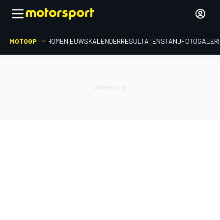
MOTOGP
HOME
NIEUWS
KALENDER
RESULTATEN
STAND
FOTOGALER