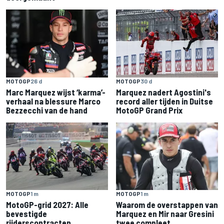
MOTOGP
26 d
MOTOGP
30 d
Marc Marquez wijst ‘karma’-
Marquez nadert Agostini's
verhaal na blessure Marco
record aller tijden in Duitse
Bezzecchi van de hand
MotoGP Grand Prix
MOTOGP
1 m
MOTOGP
1 m
MotoGP-grid 2027: Alle
Waarom de overstappen van
bevestigde
Marquez en Mir naar Gresini
rijderscontracten
twee compleet