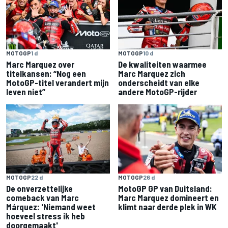
MOTOGP
1 d
MOTOGP
10 d
Marc Marquez over
De kwaliteiten waarmee
titelkansen: “Nog een
Marc Marquez zich
MotoGP-titel verandert mijn
onderscheidt van elke
leven niet”
andere MotoGP-rijder
MOTOGP
22 d
MOTOGP
26 d
De onverzettelijke
MotoGP GP van Duitsland:
comeback van Marc
Marc Marquez domineert en
Márquez: 'Niemand weet
klimt naar derde plek in WK
hoeveel stress ik heb
doorgemaakt'