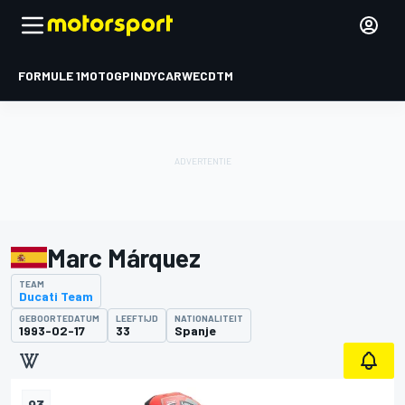
FORMULE 1
MOTOGP
INDYCAR
WEC
DTM
Marc Márquez
TEAM
Ducati Team
GEBOORTEDATUM
LEEFTIJD
NATIONALITEIT
1993-02-17
33
Spanje
93