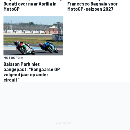
Francesco Bagnaia voor
Ducati over naar Aprilia in
MotoGP-seizoen 2027
MotoGP
MOTOGP
2 m
Balaton Park niet
aangepast: "Hongaarse GP
volgend jaar op ander
circuit"