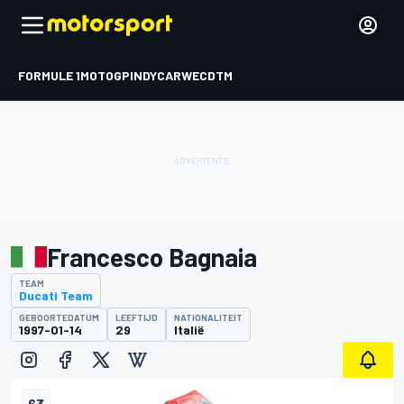
FORMULE 1
MOTOGP
INDYCAR
WEC
DTM
Francesco Bagnaia
TEAM
Ducati Team
GEBOORTEDATUM
LEEFTIJD
NATIONALITEIT
1997-01-14
29
Italië
63