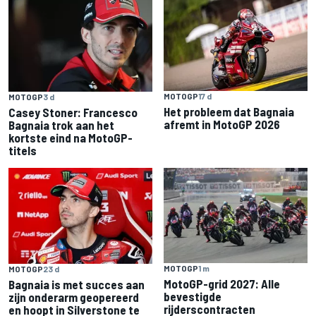
MOTOGP
17 d
MOTOGP
3 d
Het probleem dat Bagnaia
Casey Stoner: Francesco
afremt in MotoGP 2026
Bagnaia trok aan het
kortste eind na MotoGP-
titels
MOTOGP
1 m
MOTOGP
23 d
MotoGP-grid 2027: Alle
Bagnaia is met succes aan
bevestigde
zijn onderarm geopereerd
rijderscontracten
en hoopt in Silverstone te