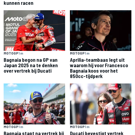
kunnen racen
MOTOGP
1 m
MOTOGP
1 m
Bagnaia begon na GP van
Aprilia-teambaas legt uit
Japan 2025 na te denken
waarom hij voor Francesco
over vertrek bij Ducati
Bagnaia koos voor het
850cc-tijdperk
MOTOGP
1 m
MOTOGP
1 m
Ducati bevestigt vertrek
Bagnaia stapt na vertrek bij