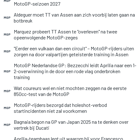
MGP
MotoGP-seizoen 2027
Aldeguer moet TT van Assen aan zich voorbij laten gaan na
MGP
botbreuk
Marquez probeert TT Assen te "overleven" na twee
MGP
opeenvolgende MotoGP-zeges
"Eerder een vulkaan dan een circuit" – MotoGP-rijders uiten
MGP
zorgen na door valpartijen geteisterde training in Assen
MotoGP Nederlandse GP: Bezzecchi leidt Aprilia naar een 1-
2-overwinning in de door een rode vlag onderbroken
MGP
training
Wat coureurs wel en niet mochten zeggen na de eerste
MGP
850cc-test van de MotoGP
MotoGP-rijders bezorgd dat holeshot-verbod
MGP
startincidenten niet zal voorkomen
Bagnaia begon na GP van Japan 2025 na te denken over
MGP
vertrek bij Ducati
Aprilia-teambaas legt uit waarom hij voor Francesco