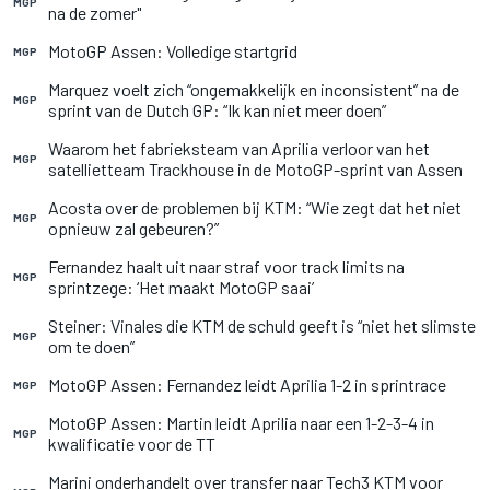
MGP
na de zomer"
MotoGP Assen: Volledige startgrid
MGP
Marquez voelt zich “ongemakkelijk en inconsistent” na de
MGP
sprint van de Dutch GP: “Ik kan niet meer doen”
Waarom het fabrieksteam van Aprilia verloor van het
MGP
satellietteam Trackhouse in de MotoGP-sprint van Assen
Acosta over de problemen bij KTM: “Wie zegt dat het niet
MGP
opnieuw zal gebeuren?”
Fernandez haalt uit naar straf voor track limits na
MGP
sprintzege: ‘Het maakt MotoGP saai’
Steiner: Vinales die KTM de schuld geeft is “niet het slimste
MGP
om te doen”
MotoGP Assen: Fernandez leidt Aprilia 1-2 in sprintrace
MGP
MotoGP Assen: Martin leidt Aprilia naar een 1-2-3-4 in
MGP
kwalificatie voor de TT
Marini onderhandelt over transfer naar Tech3 KTM voor