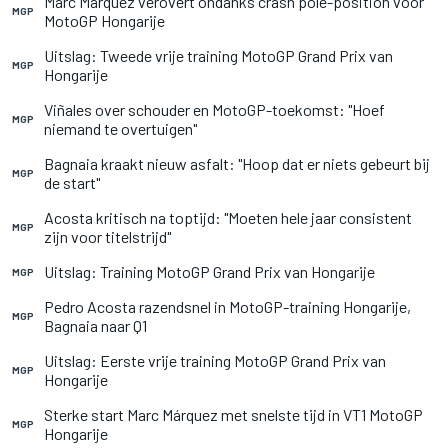
Marc Márquez verovert ondanks crash pole-position voor
MGP
MotoGP Hongarije
Uitslag: Tweede vrije training MotoGP Grand Prix van
MGP
Hongarije
Viñales over schouder en MotoGP-toekomst: "Hoef
MGP
niemand te overtuigen"
Bagnaia kraakt nieuw asfalt: "Hoop dat er niets gebeurt bij
MGP
de start"
Acosta kritisch na toptijd: "Moeten hele jaar consistent
MGP
zijn voor titelstrijd"
Uitslag: Training MotoGP Grand Prix van Hongarije
MGP
Pedro Acosta razendsnel in MotoGP-training Hongarije,
MGP
Bagnaia naar Q1
Uitslag: Eerste vrije training MotoGP Grand Prix van
MGP
Hongarije
Sterke start Marc Márquez met snelste tijd in VT1 MotoGP
MGP
Hongarije