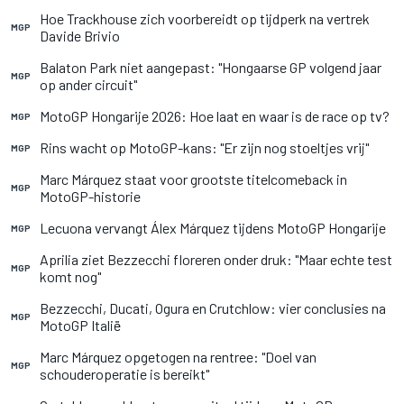
Hoe Trackhouse zich voorbereidt op tijdperk na vertrek
MGP
Davide Brivio
Balaton Park niet aangepast: "Hongaarse GP volgend jaar
MGP
op ander circuit"
MotoGP Hongarije 2026: Hoe laat en waar is de race op tv?
MGP
Rins wacht op MotoGP-kans: "Er zijn nog stoeltjes vrij"
MGP
Marc Márquez staat voor grootste titelcomeback in
MGP
MotoGP-historie
Lecuona vervangt Álex Márquez tijdens MotoGP Hongarije
MGP
Aprilia ziet Bezzecchi floreren onder druk: "Maar echte test
MGP
komt nog"
Bezzecchi, Ducati, Ogura en Crutchlow: vier conclusies na
MGP
MotoGP Italië
Marc Márquez opgetogen na rentree: "Doel van
MGP
schouderoperatie is bereikt"