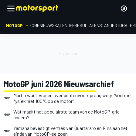
MOTOGP
HOME
NIEUWS
KALENDER
RESULTATEN
STAND
FOTOGALER
MotoGP juni 2026 Nieuwsarchief
Martin wuift vragen over puntenvoorsprong weg: "Voel me
MGP
fysiek niet 100% op de motor"
Wat maakt het populairste team van de MotoGP-grid
MGP
anders?
Yamaha bevestigt vertrek van Quartararo en Rins aan het
MGP
einde van MotoGP-seizoen