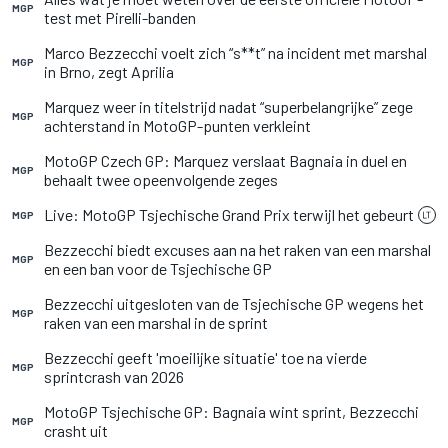
MGP
test met Pirelli-banden
Marco Bezzecchi voelt zich “s**t” na incident met marshal
MGP
in Brno, zegt Aprilia
Marquez weer in titelstrijd nadat “superbelangrijke” zege
MGP
achterstand in MotoGP-punten verkleint
MotoGP Czech GP: Marquez verslaat Bagnaia in duel en
MGP
behaalt twee opeenvolgende zeges
Live: MotoGP Tsjechische Grand Prix terwijl het gebeurt
MGP
Bezzecchi biedt excuses aan na het raken van een marshal
MGP
en een ban voor de Tsjechische GP
Bezzecchi uitgesloten van de Tsjechische GP wegens het
MGP
raken van een marshal in de sprint
Bezzecchi geeft 'moeilijke situatie' toe na vierde
MGP
sprintcrash van 2026
MotoGP Tsjechische GP: Bagnaia wint sprint, Bezzecchi
MGP
crasht uit