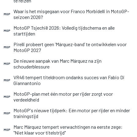
te reizen
Waar is het misgegaan voor Franco Morbidelli in MotoGP-
MGP
seizoen 2026?
MotoGP Tsjechië 2026: Volledig tijdschema en alle
MGP
starttijden
Pirelli probeert geen ‘Márquez-band’ te ontwikkelen voor
MGP
MotoGP 2027
De nieuwe aanpak van Marc Márquez na zijn
MGP
schouderblessure
VR46 tempert titeldroom ondanks succes van Fabio Di
MGP
Giannantonio
MotoGP-plan met één motor per rijder zorgt voor
MGP
verdeeldheid
MotoGP's nieuwe tijdperk: Eén motor per rijder en minder
MGP
trainingstijd
Marc Márquez tempert verwachtingen na eerste zege:
MGP
"Niet klaar voor titelstrijd"