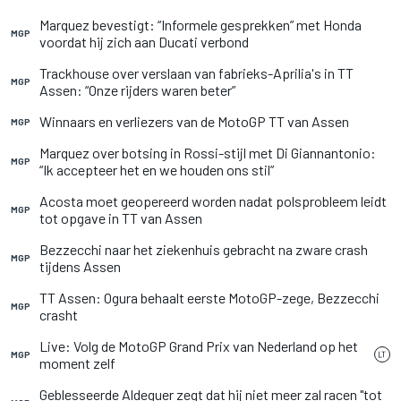
Marquez bevestigt: “Informele gesprekken” met Honda
MGP
voordat hij zich aan Ducati verbond
Trackhouse over verslaan van fabrieks-Aprilia's in TT
MGP
Assen: “Onze rijders waren beter”
Winnaars en verliezers van de MotoGP TT van Assen
MGP
Marquez over botsing in Rossi-stijl met Di Giannantonio:
MGP
“Ik accepteer het en we houden ons stil”
Acosta moet geopereerd worden nadat polsprobleem leidt
MGP
tot opgave in TT van Assen
Bezzecchi naar het ziekenhuis gebracht na zware crash
MGP
tijdens Assen
TT Assen: Ogura behaalt eerste MotoGP-zege, Bezzecchi
MGP
crasht
Live: Volg de MotoGP Grand Prix van Nederland op het
MGP
moment zelf
Geblesseerde Aldeguer zegt dat hij niet meer zal racen "tot