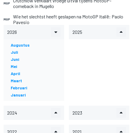
Crutchlow verklaart vroege uitval tijdens MotoGP-
MGP
comeback in Mugello
Wie het slechtst heeft geslapen na MotoGP Italië: Paolo
MGP
Pavesio
2026
2025
Augustus
Juli
Juni
Mei
April
Maart
Februari
Januari
2024
2023
2022
2021