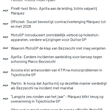
Pirelli-test Brno: Aprilia aan de leiding, lichte valpartij
MGP
Marquez
Officieel: Ducati bevestigt contractverlenging Márquez tot
MGP
en met 2028
MotoGP introduceert onmiddellijk verbod op holeshot-
MGP
apparaten, verdere wijzigingen voor Duitse GP
Waarom MotoGP de klap van Bezzecchi niet mag vergeten
MGP
Aprilia: Eerdere incidenten aanleiding voor beroep tegen
MGP
schorsing Marco Bezzecchi
Acosta eist antwoorden van KTM na motorproblemen in
MGP
Tsjechische GP
Martin: Ik hoop dat Aprilia mij op dezelfde manier verdedigt
MGP
als Bezzecchi na incident met marshal
"Langste zes ronden van het jaar" - Márquez blikt terug op
MGP
overwinning in Tsjechische GP
Alles wat je moet weten over de eerste officiële MotoGP-