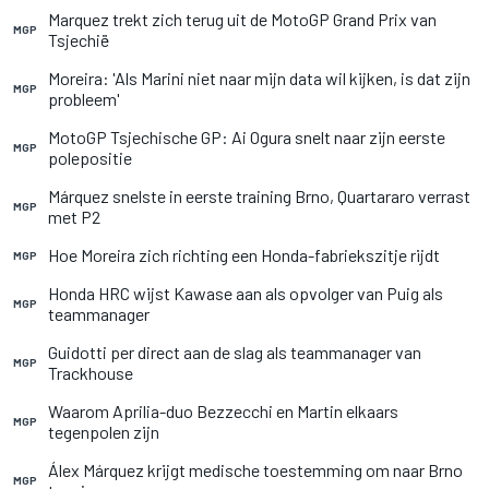
Marquez trekt zich terug uit de MotoGP Grand Prix van
MGP
Tsjechië
Moreira: 'Als Marini niet naar mijn data wil kijken, is dat zijn
MGP
probleem'
MotoGP Tsjechische GP: Ai Ogura snelt naar zijn eerste
MGP
polepositie
Márquez snelste in eerste training Brno, Quartararo verrast
MGP
met P2
Hoe Moreira zich richting een Honda-fabriekszitje rijdt
MGP
Honda HRC wijst Kawase aan als opvolger van Puig als
MGP
teammanager
Guidotti per direct aan de slag als teammanager van
MGP
Trackhouse
Waarom Aprilia-duo Bezzecchi en Martin elkaars
MGP
tegenpolen zijn
Álex Márquez krijgt medische toestemming om naar Brno
MGP