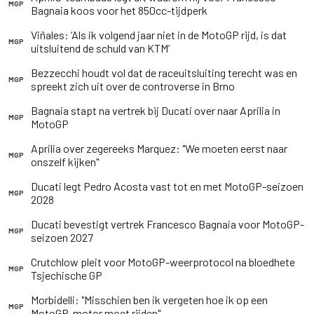
MGP
Bagnaia koos voor het 850cc-tijdperk
Viñales: ‘Als ik volgend jaar niet in de MotoGP rijd, is dat
MGP
uitsluitend de schuld van KTM’
Bezzecchi houdt vol dat de raceuitsluiting terecht was en
MGP
spreekt zich uit over de controverse in Brno
Bagnaia stapt na vertrek bij Ducati over naar Aprilia in
MGP
MotoGP
Aprilia over zegereeks Marquez: "We moeten eerst naar
MGP
onszelf kijken"
Ducati legt Pedro Acosta vast tot en met MotoGP-seizoen
MGP
2028
Ducati bevestigt vertrek Francesco Bagnaia voor MotoGP-
MGP
seizoen 2027
Crutchlow pleit voor MotoGP-weerprotocol na bloedhete
MGP
Tsjechische GP
Morbidelli: "Misschien ben ik vergeten hoe ik op een
MGP
MotoGP-motor moet rijden"