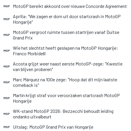
MotoGP bereikt akkoord over nieuwe Concorde Agreement
MGP
Aprilia: "We zagen er dom uit door startcrash in MotoGP
MGP
Hongarije"
MotoGP vergroot ruimte tussen startrijen vanaf Duitse
MGP
Grand Prix
Wie het slechtst heeft geslapen na MotoGP Hongarije:
MGP
Franco Morbidelli
Acosta grijpt weer naast eerste MotoGP-zege: "Kwestie
MGP
van blijven proberen"
Marc Márquez na 100e zege: "Hoop dat dit mijn laatste
MGP
comeback is"
Martín krijgt straf voor veroorzaken startcrash MotoGP
MGP
Hongarije
WK-stand MotoGP 2026: Bezzecchi behoudt leiding
MGP
ondanks uitvalbeurt
Uitslag: MotoGP Grand Prix van Hongarije
MGP