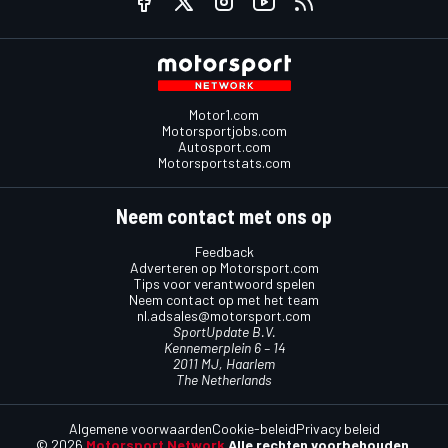
Motor1.com
Motorsportjobs.com
Autosport.com
Motorsportstats.com
Neem contact met ons op
Feedback
Adverteren op Motorsport.com
Tips voor verantwoord spelen
Neem contact op met het team
nl.adsales@motorsport.com
SportUpdate B.V.
Kennemerplein 6 – 14
2011 MJ, Haarlem
The Netherlands
Algemene voorwaarden
Cookie-beleid
Privacy beleid
© 2026
Motorsport Network
Alle rechten voorbehouden.