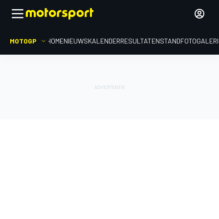
MOTOGP
HOME
NIEUWS
KALENDER
RESULTATEN
STAND
FOTOGALER