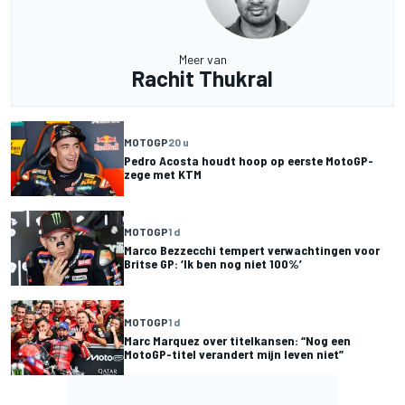
Meer van
Rachit Thukral
MOTOGP
20 u
Pedro Acosta houdt hoop op eerste MotoGP-
zege met KTM
MOTOGP
1 d
Marco Bezzecchi tempert verwachtingen voor
Britse GP: ‘Ik ben nog niet 100%’
MOTOGP
1 d
Marc Marquez over titelkansen: “Nog een
MotoGP-titel verandert mijn leven niet”