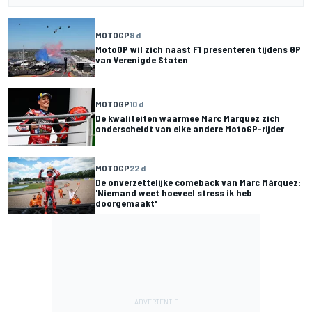
MOTOGP
8 d
MotoGP wil zich naast F1 presenteren tijdens GP
van Verenigde Staten
MOTOGP
10 d
De kwaliteiten waarmee Marc Marquez zich
onderscheidt van elke andere MotoGP-rijder
MOTOGP
22 d
De onverzettelijke comeback van Marc Márquez:
'Niemand weet hoeveel stress ik heb
doorgemaakt'