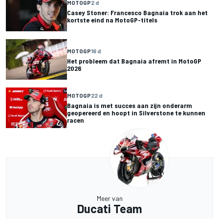
MOTOGP
2 d
Casey Stoner: Francesco Bagnaia trok aan het
kortste eind na MotoGP-titels
MOTOGP
16 d
Het probleem dat Bagnaia afremt in MotoGP
2026
MOTOGP
22 d
Bagnaia is met succes aan zijn onderarm
geopereerd en hoopt in Silverstone te kunnen
racen
Meer van
Ducati Team