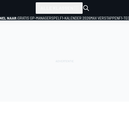
ALLE KLASSEN
NEL NAAR:
GRATIS GP-MANAGERSPEL
F1-KALENDER 2026
MAX VERSTAPPEN
F1-TE