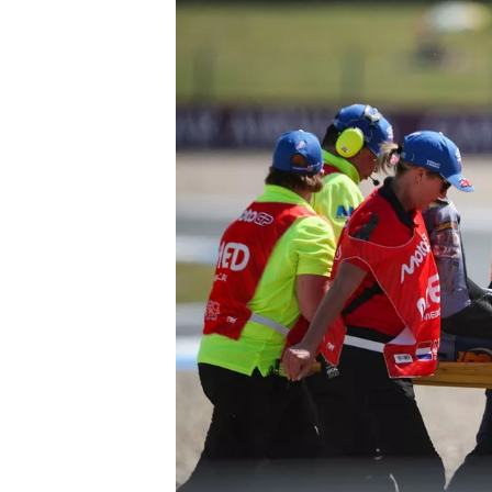
INDYCAR
WEC
DTM