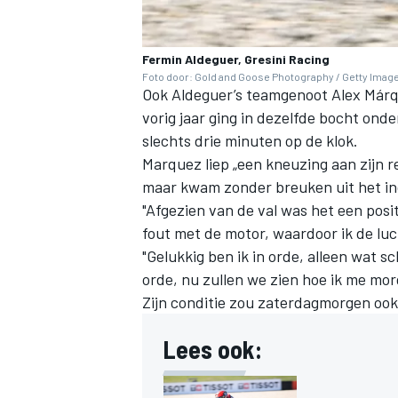
Fermin Aldeguer, Gresini Racing
Foto door: Gold and Goose Photography / Getty Imag
Ook Aldeguer’s teamgenoot
Alex Már
vorig jaar ging in dezelfde bocht on
slechts drie minuten op de klok.
Marquez liep „een kneuzing aan zijn 
maar kwam zonder breuken uit het in
"Afgezien van de val was het een posi
fout met de motor, waardoor ik de luch
"Gelukkig ben ik in orde, alleen wat s
orde, nu zullen we zien hoe ik me mo
Zijn conditie zou zaterdagmorgen oo
Lees ook: