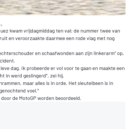
es
quez
kwam vrijdagmiddag ten val; de nummer twee van
deruit en veroorzaakte daarmee een rode vlag met nog
rechterschouder en schaafwonden aan zijn linkerarm“ op,
cident.
tieve dag. Ik probeerde er vol voor te gaan en maakte een
t in werd geslingerd", zei hij.
chrammen, maar alles is in orde. Het sleutelbeen is in
rgenochtend voel."
k door de MotoGP worden beoordeeld.