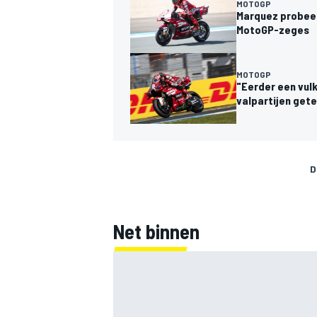
MOTOGP
Marquez probeer
MotoGP-zeges
MOTOGP
"Eerder een vulk
valpartijen gete
MEER RACEKLASSEN
D
Net binnen