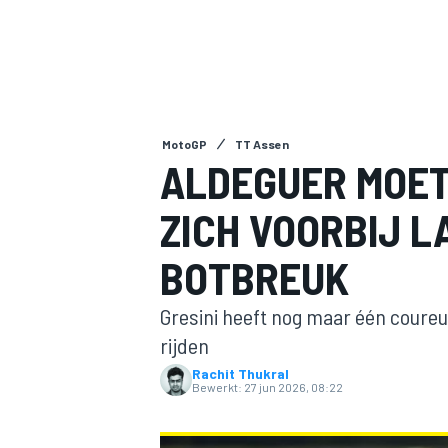
MotoGP
TT Assen
ALDEGUER MOET
ZICH VOORBIJ L
MOTOGP
BOTBREUK
Gresini heeft nog maar één coureu
rijden
Rachit Thukral
Bewerkt:
27 jun 2026, 08:22