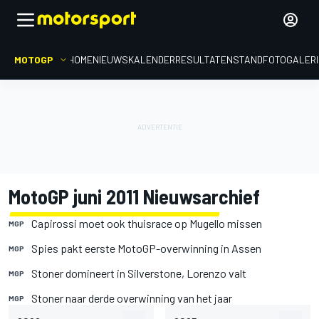
MOTOGP
HOME
NIEUWS
KALENDER
RESULTATEN
STAND
FOTOGALER
MotoGP juni 2011 Nieuwsarchief
Capirossi moet ook thuisrace op Mugello missen
MGP
Spies pakt eerste MotoGP-overwinning in Assen
MGP
Stoner domineert in Silverstone, Lorenzo valt
MGP
Stoner naar derde overwinning van het jaar
MGP