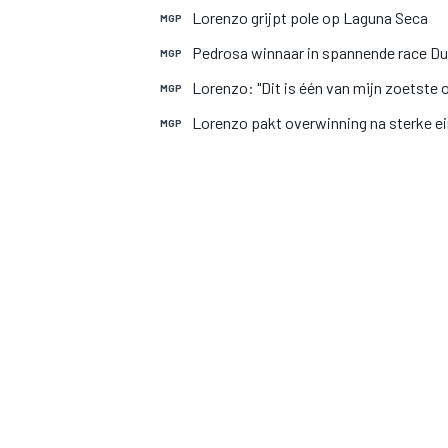
Lorenzo grijpt pole op Laguna Seca
MGP
Pedrosa winnaar in spannende race Du
MGP
Lorenzo: "Dit is één van mijn zoetste
MGP
Lorenzo pakt overwinning na sterke ei
MGP
MOTOGP