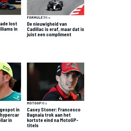
FORMULE 1
15 u
ade lost
De nieuwigheid van
lliams in
Cadillac is eraf, maar dat is
juist een compliment
MOTOGP
16 u
gespot in
Casey Stoner: Francesco
-hypercar
Bagnaia trok aan het
llar in
kortste eind na MotoGP-
titels