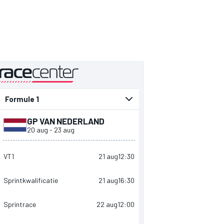
gepresenteerd door
GP VAN NEDERLAND
20 aug
-
23 aug
VT1
21 aug
12:30
Sprintkwalificatie
21 aug
16:30
Sprintrace
22 aug
12:00