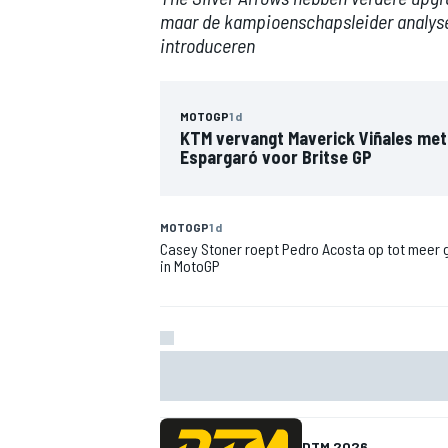
maar de kampioenschapsleider analys
introduceren
INDYCAR
MOTOGP
1 d
KTM vervangt Maverick Viñales met
Espargaró voor Britse GP
MOTOGP
1 d
Casey Stoner roept Pedro Acosta op tot meer 
in MotoGP
Lando Norris geprezen als 'the real deal' om m
weerbaarheid
WEC
DTM
DTM 2026