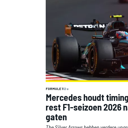
MOTOGP
FORMULE 1
12 u
Mercedes houdt timing
rest F1-seizoen 2026 n
gaten
The Silver Arrows hebben verdere upgr