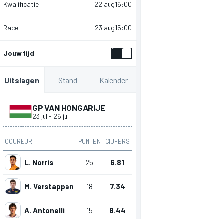
Kwalificatie
22 aug
16:00
Race
23 aug
15:00
Jouw tijd
Stand
Kalender
Uitslagen
GP VAN HONGARIJE
23 jul
-
26 jul
COUREUR
PUNTEN
CIJFERS
L. Norris
25
6.81
M. Verstappen
18
7.34
A. Antonelli
15
8.44