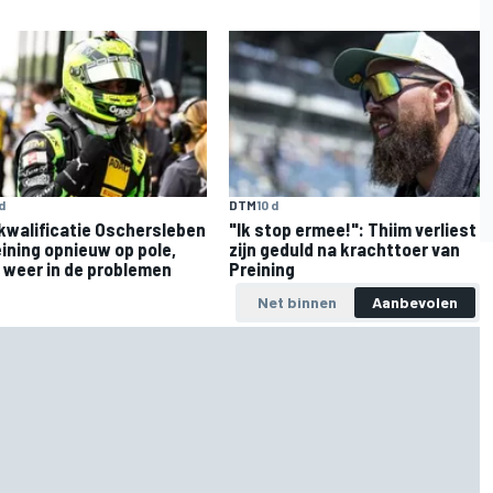
d
DTM
10 d
walificatie Oschersleben
"Ik stop ermee!": Thiim verliest
eining opnieuw op pole,
zijn geduld na krachttoer van
 weer in de problemen
Preining
Net binnen
Aanbevolen