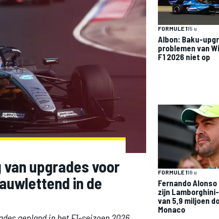
FORMULE 1
15 u
Albon: Baku-upgr
problemen van Wi
F1 2026 niet op
 van upgrades voor
FORMULE 1
18 u
auwlettend in de
Fernando Alonso 
zijn Lamborghini
van 5,9 miljoen do
Monaco
ades gepland in het F1-seizoen 2026,