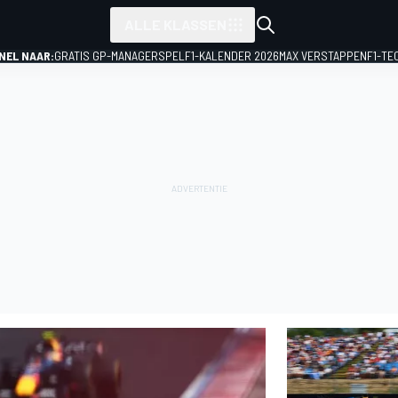
ALLE KLASSEN
NEL NAAR:
GRATIS GP-MANAGERSPEL
F1-KALENDER 2026
MAX VERSTAPPEN
F1-TE