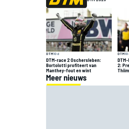
DTM
10 d
DTM
10 
DTM-race 2 Oschersleben:
DTM-k
Bortolotti profiteert van
2: Pr
Manthey-fout en wint
Thiim
Meer nieuws