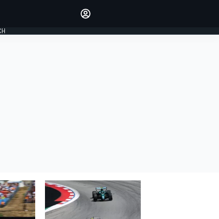
Laat je horen met de
reactiemodule
CH
LOGIN
EDITIE
NEDERLAND