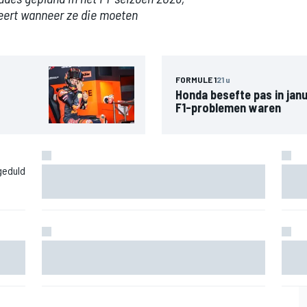
eert wanneer ze die moeten
FORMULE 1
21 u
Honda besefte pas in janu
F1-problemen waren
geduld
Waarom F1 nog altijd maar één Grand Prix zelf
Track
organiseert
met 2
entale
George Lucas is de laatste die je moet vragen naar
Sergi
F1-tv-graphics
groot