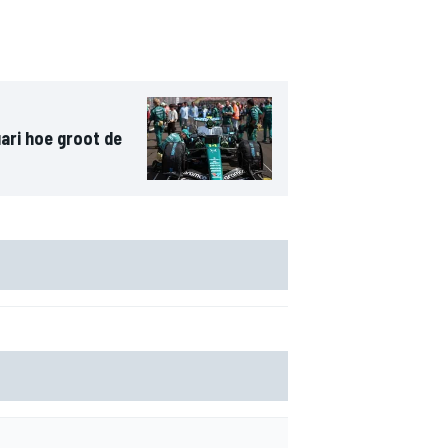
ari hoe groot de
house verlengt contract Raúl Fernández tot en
028
o Perez ziet gebrek aan progressie als
ste probleem voor Cadillac in F1 2026