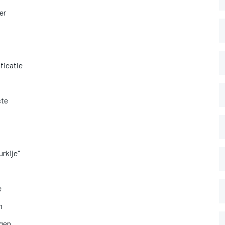
er
ficatie
ste
rkije"
e
n
ngen