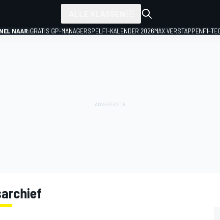
ALLE KLASSEN
NEL NAAR:
GRATIS GP-MANAGERSPEL
F1-KALENDER 2026
MAX VERSTAPPEN
F1-TE
sarchief