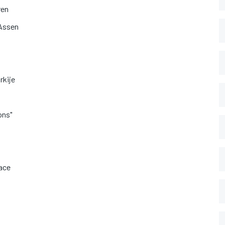
ren
 Assen
rkije
ons"
race