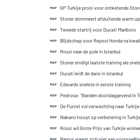
GP Turkije prooi voor ontketende Ston
MGP
Stoner domineert afsluitende warm up
MGP
INDYCAR
Tweede startrij voor Ducati Marlboro
MGP
Blijdschap voor Repsol Honda na kwali
MGP
Rossi naar de pole in Istanbul
MGP
Stoner eindigt laatste training als snel
MGP
Ducati leidt de dans in Istanbul
MGP
Edwards snelste in eerste training
MGP
Pedrosa: "Banden doorslaggevend in Tu
MGP
De Puniet vol verwachting naar Turkije
MGP
Nakano hoopt op verbetering in Turkij
MGP
WEC
DTM
Rossi wil Grote Prijs van Turkije winne
MGP
Barros waagt zich niet aan voorspelli
MGP