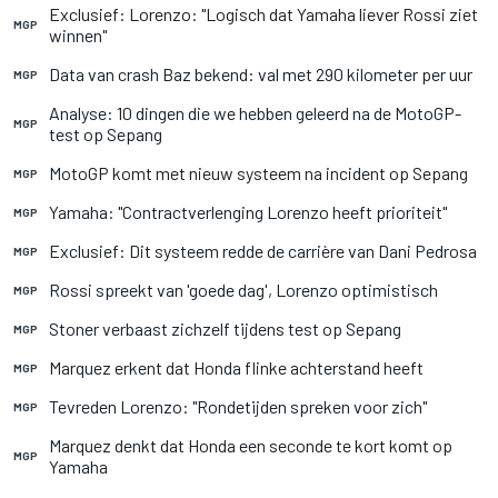
Exclusief: Lorenzo: "Logisch dat Yamaha liever Rossi ziet
MGP
winnen"
Data van crash Baz bekend: val met 290 kilometer per uur
MGP
Analyse: 10 dingen die we hebben geleerd na de MotoGP-
MGP
test op Sepang
MotoGP komt met nieuw systeem na incident op Sepang
MGP
Yamaha: "Contractverlenging Lorenzo heeft prioriteit"
MGP
Exclusief: Dit systeem redde de carrière van Dani Pedrosa
MGP
Rossi spreekt van 'goede dag', Lorenzo optimistisch
MGP
Stoner verbaast zichzelf tijdens test op Sepang
MGP
Marquez erkent dat Honda flinke achterstand heeft
MGP
Tevreden Lorenzo: "Rondetijden spreken voor zich"
MGP
Marquez denkt dat Honda een seconde te kort komt op
MGP
Yamaha