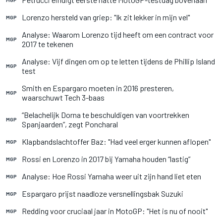
Lorenzo hersteld van griep: "Ik zit lekker in mijn vel"
MGP
Analyse: Waarom Lorenzo tijd heeft om een contract voor
MGP
2017 te tekenen
Analyse: Vijf dingen om op te letten tijdens de Phillip Island
MGP
test
Smith en Espargaro moeten in 2016 presteren,
MGP
waarschuwt Tech 3-baas
“Belachelijk Dorna te beschuldigen van voortrekken
MGP
Spanjaarden”, zegt Poncharal
Klapbandslachtoffer Baz: "Had veel erger kunnen aflopen"
MGP
Rossi en Lorenzo in 2017 bij Yamaha houden “lastig”
MGP
Analyse: Hoe Rossi Yamaha weer uit zijn hand liet eten
MGP
Espargaro prijst naadloze versnellingsbak Suzuki
MGP
Redding voor cruciaal jaar in MotoGP: "Het is nu of nooit"
MGP