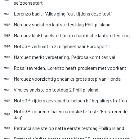
seizoensstart
Lorenzo baalt: "Alles ging fout tijdens deze test"
MGP
Marquez snelst op laatste testdag Phillip Island
MGP
Marquez klokt snelste tijd op chaotische laatste testdag
MGP
MotoGP verhuist in zijn geheel naar Eurosport 1
MGP
Marquez merkt verbetering, Pedrosa komt ten val
MGP
Rossi tevreden, Lorenzo heeft probleem met voorkant
MGP
Marquez voorzichtig ondanks ‘grote stap’ van Honda
MGP
Vinales snelste op testdag 2 Phillip Island
MGP
MotoGP-rijders gevraagd te helpen bij bepaling straffen
MGP
MotoGP-coureurs balen na mislukte test: "Frustrerende
MGP
dag"
Petrucci snelste op natte eerste testdag Phillip Island
MGP
Petrucci eindigt eerste natte MotoGP-testdag bovenaan
MGP