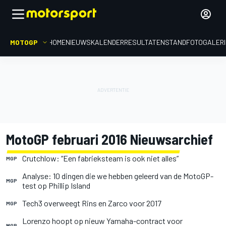
MOTOGP
HOME
NIEUWS
KALENDER
RESULTATEN
STAND
FOTOGALER
MotoGP februari 2016 Nieuwsarchief
Crutchlow: “Een fabrieksteam is ook niet alles”
MGP
Analyse: 10 dingen die we hebben geleerd van de MotoGP-
MGP
test op Phillip Island
Tech3 overweegt Rins en Zarco voor 2017
MGP
Lorenzo hoopt op nieuw Yamaha-contract voor
MGP