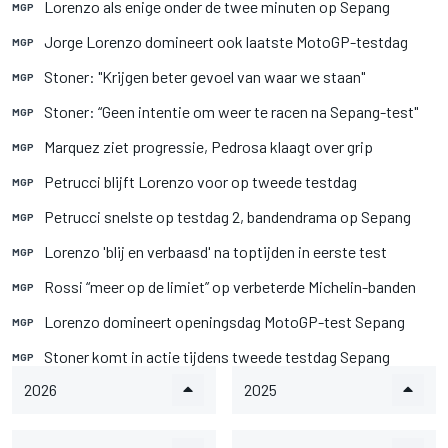
Lorenzo als enige onder de twee minuten op Sepang
MGP
Jorge Lorenzo domineert ook laatste MotoGP-testdag
MGP
Stoner: "Krijgen beter gevoel van waar we staan"
MGP
Stoner: “Geen intentie om weer te racen na Sepang-test"
MGP
Marquez ziet progressie, Pedrosa klaagt over grip
MGP
Petrucci blijft Lorenzo voor op tweede testdag
MGP
Petrucci snelste op testdag 2, bandendrama op Sepang
MGP
Lorenzo 'blij en verbaasd' na toptijden in eerste test
MGP
Rossi “meer op de limiet” op verbeterde Michelin-banden
MGP
Lorenzo domineert openingsdag MotoGP-test Sepang
MGP
Stoner komt in actie tijdens tweede testdag Sepang
MGP
2026
2025