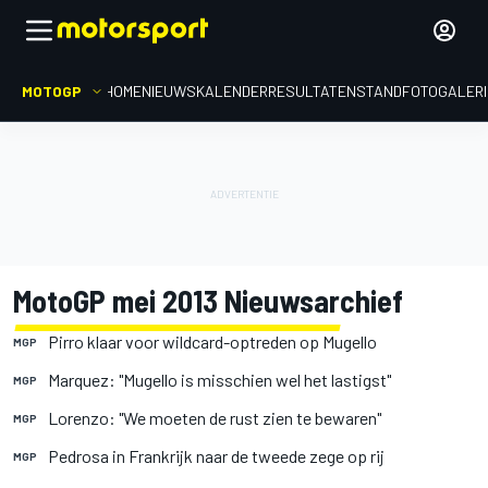
MOTOGP
HOME
NIEUWS
KALENDER
RESULTATEN
STAND
FOTOGALER
MotoGP mei 2013 Nieuwsarchief
Pirro klaar voor wildcard-optreden op Mugello
MGP
Marquez: "Mugello is misschien wel het lastigst"
MGP
Lorenzo: "We moeten de rust zien te bewaren"
MGP
Pedrosa in Frankrijk naar de tweede zege op rij
MGP