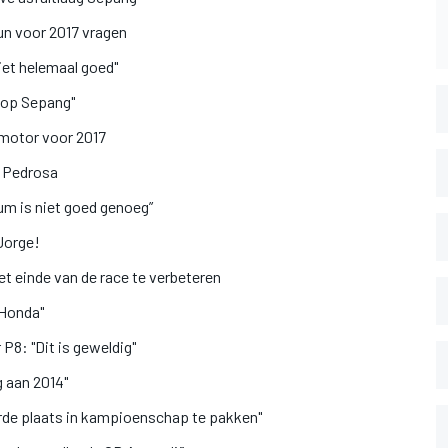
un voor 2017 vragen
niet helemaal goed"
g op Sepang"
 motor voor 2017
 Pedrosa
m is niet goed genoeg”
Jorge!
t einde van de race te verbeteren
 Honda"
P8: "Dit is geweldig"
g aan 2014"
erde plaats in kampioenschap te pakken"