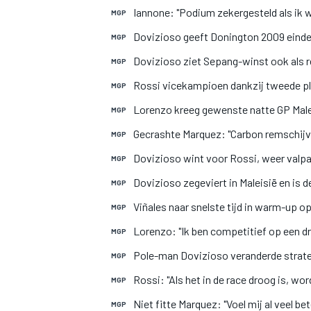
Iannone: "Podium zekergesteld als ik w
MGP
Dovizioso geeft Donington 2009 eindel
MGP
Dovizioso ziet Sepang-winst ook als r
MGP
Rossi vicekampioen dankzij tweede pla
MGP
Lorenzo kreeg gewenste natte GP Mal
MGP
Gecrashte Marquez: "Carbon remschijve
MGP
MOTOGP
Dovizioso wint voor Rossi, weer valpa
MGP
Dovizioso zegeviert in Maleisië en is 
MGP
Viñales naar snelste tijd in warm-up 
MGP
Lorenzo: "Ik ben competitief op een d
MGP
Pole-man Dovizioso veranderde strateg
MGP
Rossi: "Als het in de race droog is, wo
MGP
Niet fitte Marquez: "Voel mij al veel be
MGP