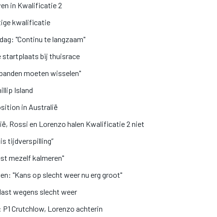
n in Kwalificatie 2
ige kwalificatie
rdag: "Continu te langzaam"
 startplaats bij thuisrace
n banden moeten wisselen"
llip Island
ition in Australië
ië, Rossi en Lorenzo halen Kwalificatie 2 niet
 tijdverspilling”
est mezelf kalmeren"
oen: "Kans op slecht weer nu erg groot"
elast wegens slecht weer
: P1 Crutchlow, Lorenzo achterin