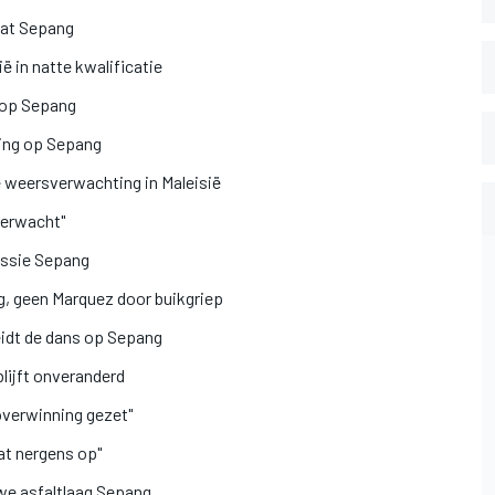
nat Sepang
ë in natte kwalificatie
g op Sepang
ning op Sepang
 weersverwachting in Maleisië
verwacht"
essie Sepang
ng, geen Marquez door buikgriep
eidt de dans op Sepang
lijft onveranderd
overwinning gezet"
at nergens op"
we asfaltlaag Sepang