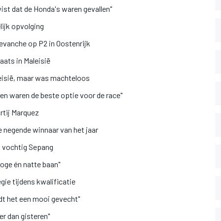
ist dat de Honda's waren gevallen"
ijk opvolging
evanche op P2 in Oostenrijk
ats in Maleisië
eisië, maar was machteloos
n waren de beste optie voor de race"
rtij Marquez
de negende winnaar van het jaar
op vochtig Sepang
roge én natte baan"
ie tijdens kwalificatie
rdt het een mooi gevecht"
ter dan gisteren"