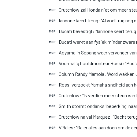
Crutchlow zal Honda niet om meer ste
MGP
Iannone keert terug: "Al voelt rug nog 
MGP
Ducati bevestigt: "Iannone keert teru
MGP
Ducati werkt aan fysiek minder zware
MGP
Aoyama in Sepang weer vervanger van
MGP
Voormalig hoofdmonteur Rossi: “Podiu
MGP
Column Randy Mamola: Word wakker, 
MGP
Rossi verzoekt Yamaha snelheid aan he
MGP
Crutchlow: "Ik verdien meer steun van
MGP
Smith stormt ondanks 'beperking' naar 
MGP
Crutchlow na val Marquez: "Dacht teru
MGP
Viñales: "Ga er alles aan doen om de d
MGP