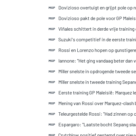
Dovizioso overtuigt en grijpt pole op 
MGP
Dovizioso pakt de pole voor GP Maleisi
MGP
INDYCAR
Viñales schittert in derde vrije trainin
MGP
Suzuki's competitief in de eerste trai
MGP
Rossi en Lorenzo hopen op gunstigere
MGP
Iannone: "Het ging vandaag beter dan 
MGP
Miller snelste in opdrogende tweede s
MGP
Miller snelste in tweede training Sepa
MGP
Eerste training GP Maleisië: Marquez l
MGP
Mening van Rossi over Marquez-clash b
MGP
Teleurgestelde Rossi: "Had zinnen op 
MGP
WEC
DTM
Espargaro: "Laatste bocht Sepang sla
MGP
Crutchlow positief gestemd over nieu
MGP