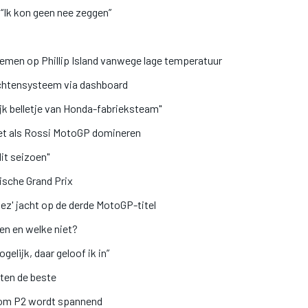
 “Ik kon geen nee zeggen”
emen op Phillip Island vanwege lage temperatuur
ichtensysteem via dashboard
ijk belletje van Honda-fabrieksteam"
et als Rossi MotoGP domineren
it seizoen"
ische Grand Prix
z' jacht op de derde MotoGP-titel
ven en welke niet?
elijk, daar geloof ik in”
nten de beste
jd om P2 wordt spannend