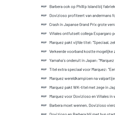
Barbera ook op Phillip Island bij fabri
MGP
Dovizioso profiteert van andermans f
MGP
Crash in Japanse Grand Prix grote ver
MGP
Viñales ontfutselt collega Espargaro 
MGP
Marquez pakt vijfde titel: "Speciaal, zek
MGP
Verkeerde voorband kostte mogelijke z
MGP
Yamaha's onderuit in Japan: "Marquez
MGP
Titel extra speciaal voor Marquez: "E
MGP
Marquez wereldkampioen na valpartije
MGP
Marquez pakt WK-titel met zege in Ja
MGP
Marquez voor Dovizioso en Viñales i
MGP
Barbera moet wennen, Dovizioso vierd
MGP
Dovizioso en Barbera blij met hun sta
MGP