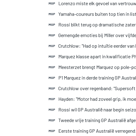
Lorenzo miste elk gevoel van vertrouwe
MGP
Yamaha-coureurs buiten top tien in list
MGP
Rossi blikt terug op dramatische zate
MGP
Gemengde emoties bij Miller over vijfde
MGP
Crutchlow: "Had op intuïtie eerder va
MGP
Marquez klasse apart in kwalificatie Phi
MGP
Meesterzet brengt Marquez op pole-pos
MGP
P1 Marquez in derde training GP Austral
MGP
Crutchlow over regenband: “Supersoft is
MGP
Hayden: "Motor had zoveel grip, ik mo
MGP
Rossi wil GP Australië naar begin seiz
MGP
Tweede vrije training GP Australië afg
MGP
Eerste training GP Australië verregend
MGP