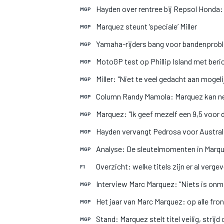
Hayden over rentree bij Repsol Honda:
MGP
Marquez steunt ‘speciale’ Miller
MGP
Yamaha-rijders bang voor bandenprobl
MGP
MotoGP test op Phillip Island met ber
MGP
Miller: "Niet te veel gedacht aan mogel
MGP
MEER RACEKLASSEN
Column Randy Mamola: Marquez kan n
MGP
Marquez: "Ik geef mezelf een 9,5 voor d
MGP
Hayden vervangt Pedrosa voor Austral
MGP
Analyse: De sleutelmomenten in Marque
MGP
Overzicht: welke titels zijn er al verge
F1
Interview Marc Marquez: “Niets is onmog
MGP
Het jaar van Marc Marquez: op alle fro
MGP
Stand: Marquez stelt titel veilig, stri
MGP