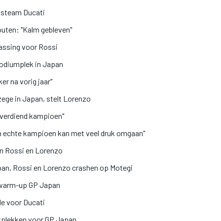
eksteam Ducati
outen: "Kalm gebleven"
rassing voor Rossi
podiumplek in Japan
er na vorig jaar"
ege in Japan, stelt Lorenzo
 verdiend kampioen"
en echte kampioen kan met veel druk omgaan"
n Rossi en Lorenzo
pan, Rossi en Lorenzo crashen op Motegi
n warm-up GP Japan
e voor Ducati
rtplekken voor GP Japan