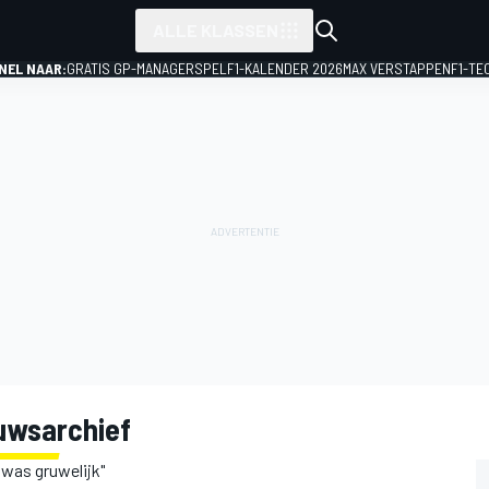
ALLE KLASSEN
NEL NAAR:
GRATIS GP-MANAGERSPEL
F1-KALENDER 2026
MAX VERSTAPPEN
F1-TE
uwsarchief
 was gruwelijk"