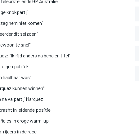
 teleurstellende GP Australië
ige knokpartij
k zag hem niet komen"
eerder dit seizoen"
gewoon te snel"
ez: "Ik rijd anders na behalen titel"
 eigen publiek
m haalbaar was"
arquez kunnen winnen"
na valpartij Marquez
rasht in leidende positie
iñales in droge warm-up
ijders in de race