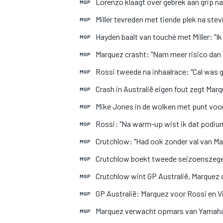
Lorenzo klaagt over gebrek aan grip na
MGP
Miller tevreden met tiende plek na stev
MGP
Hayden baalt van touché met Miller: "I
MGP
Marquez crasht: "Nam meer risico dan 
MGP
Rossi tweede na inhaalrace: "Cal was 
MGP
Crash in Australië eigen fout zegt Marqu
MGP
Mike Jones in de wolken met punt voor
MGP
Rossi: "Na warm-up wist ik dat podiu
MGP
Crutchlow: "Had ook zonder val van M
MGP
Crutchlow boekt tweede seizoenszege 
MGP
Crutchlow wint GP Australië, Marquez c
MGP
GP Australië: Marquez voor Rossi en V
MGP
Marquez verwacht opmars van Yamaha-r
MGP