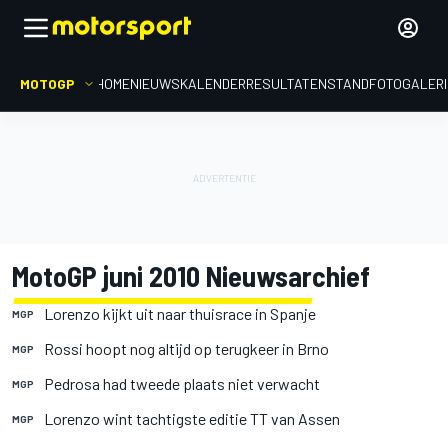
MOTOGP
HOME
NIEUWS
KALENDER
RESULTATEN
STAND
FOTOGALER
MotoGP juni 2010 Nieuwsarchief
Lorenzo kijkt uit naar thuisrace in Spanje
MGP
Rossi hoopt nog altijd op terugkeer in Brno
MGP
Pedrosa had tweede plaats niet verwacht
MGP
Lorenzo wint tachtigste editie TT van Assen
MGP