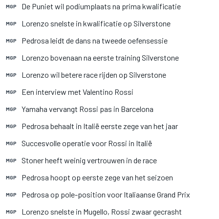
De Puniet wil podiumplaats na prima kwalificatie
MGP
Lorenzo snelste in kwalificatie op Silverstone
MGP
Pedrosa leidt de dans na tweede oefensessie
MGP
Lorenzo bovenaan na eerste training Silverstone
MGP
Lorenzo wil betere race rijden op Silverstone
MGP
Een interview met Valentino Rossi
MGP
Yamaha vervangt Rossi pas in Barcelona
MGP
Pedrosa behaalt in Italië eerste zege van het jaar
MGP
Succesvolle operatie voor Rossi in Italië
MGP
Stoner heeft weinig vertrouwen in de race
MGP
Pedrosa hoopt op eerste zege van het seizoen
MGP
Pedrosa op pole-position voor Italiaanse Grand Prix
MGP
Lorenzo snelste in Mugello, Rossi zwaar gecrasht
MGP