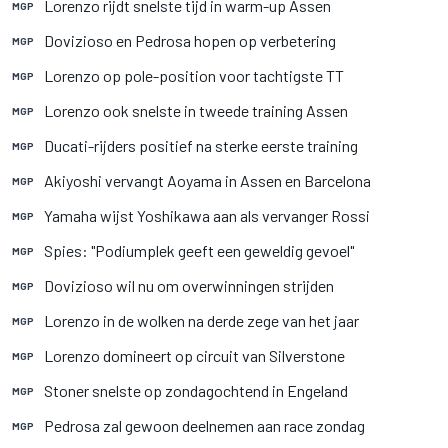
Lorenzo rijdt snelste tijd in warm-up Assen
MGP
Dovizioso en Pedrosa hopen op verbetering
MGP
Lorenzo op pole-position voor tachtigste TT
MGP
Lorenzo ook snelste in tweede training Assen
MGP
Ducati-rijders positief na sterke eerste training
MGP
Akiyoshi vervangt Aoyama in Assen en Barcelona
MGP
Yamaha wijst Yoshikawa aan als vervanger Rossi
MGP
Spies: "Podiumplek geeft een geweldig gevoel"
MGP
Dovizioso wil nu om overwinningen strijden
MGP
Lorenzo in de wolken na derde zege van het jaar
MGP
Lorenzo domineert op circuit van Silverstone
MGP
Stoner snelste op zondagochtend in Engeland
MGP
Pedrosa zal gewoon deelnemen aan race zondag
MGP