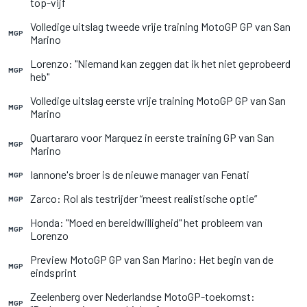
top-vijf
Volledige uitslag tweede vrije training MotoGP GP van San
MGP
Marino
Lorenzo: "Niemand kan zeggen dat ik het niet geprobeerd
MGP
heb"
Volledige uitslag eerste vrije training MotoGP GP van San
MGP
Marino
Quartararo voor Marquez in eerste training GP van San
MGP
Marino
Iannone's broer is de nieuwe manager van Fenati
MGP
Zarco: Rol als testrijder “meest realistische optie”
MGP
Honda: "Moed en bereidwilligheid" het probleem van
MGP
Lorenzo
Preview MotoGP GP van San Marino: Het begin van de
MGP
eindsprint
Zeelenberg over Nederlandse MotoGP-toekomst:
MGP