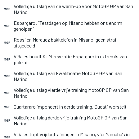
Volledige uitslag van de warm-up voor MotoGP GP van San
MGP
Marino
Espargaro: "Testdagen op Misano hebben ons enorm
MGP
geholpen"
Rossi en Marquez bakkeleien in Misano, geen straf
MGP
uitgedeeld
Viñales houdt KTM-revelatie Espargaro in extremis van
MGP
pole af
Volledige uitslag van kwalificatie MotoGP GP van San
MGP
Marino
Volledige uitslag vierde vrije training MotoGP GP van San
MGP
Marino
Quartararo imponeert in derde training, Ducati worstelt
MGP
Volledige uitslag derde vrije training MotoGP GP van San
MGP
Marino
Viñales topt vrijdagtrainingen in Misano, vier Yamaha’s in
MGP