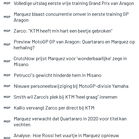
Volledige uitslag eerste vrije training Grand Prix van Aragon
MGP
Marquez blaast concurrentie omver in eerste training GP
MGP
Aragon
Zarco: “KTM heeft m’n hart een beetje gebroken”
MGP
Preview MotoGP GP van Aragon: Quartararo en Marquez op
MGP
herhaling?
Crutchlow prijst Marquez voor 'wonderbaarlijke' zege in
MGP
Misano
Petrucci's gewicht hinderde hem in Misano
MGP
Nieuwe personeelswijziging bij MotoGP-divisie Yamaha
MGP
Smith wil Zarco’s plek bij KTM “heel graag” innemen
MGP
Kallio vervangt Zarco per direct bij KTM
MGP
Marquez verwacht dat Quartararo in 2020 voor titel kan
MGP
vechten
Analyse: Hoe Rossi het vuurtje in Marquez opnieuw
MGP