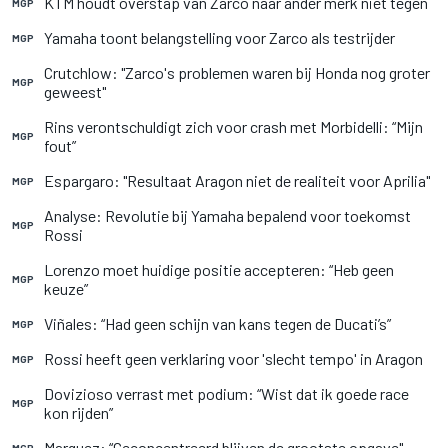
KTM houdt overstap van Zarco naar ander merk niet tegen
MGP
Yamaha toont belangstelling voor Zarco als testrijder
MGP
Crutchlow: "Zarco's problemen waren bij Honda nog groter
MGP
geweest"
Rins verontschuldigt zich voor crash met Morbidelli: “Mijn
MGP
fout”
Espargaro: "Resultaat Aragon niet de realiteit voor Aprilia"
MGP
Analyse: Revolutie bij Yamaha bepalend voor toekomst
MGP
Rossi
Lorenzo moet huidige positie accepteren: “Heb geen
MGP
keuze”
Viñales: “Had geen schijn van kans tegen de Ducati’s”
MGP
Rossi heeft geen verklaring voor 'slecht tempo' in Aragon
MGP
Dovizioso verrast met podium: “Wist dat ik goede race
MGP
kon rijden”
Marquez: “Geconcentreerd blijven de grootste opgave"
MGP