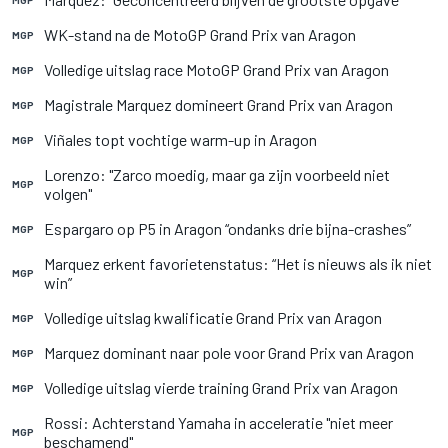
WK-stand na de MotoGP Grand Prix van Aragon
MGP
Volledige uitslag race MotoGP Grand Prix van Aragon
MGP
Magistrale Marquez domineert Grand Prix van Aragon
MGP
Viñales topt vochtige warm-up in Aragon
MGP
Lorenzo: "Zarco moedig, maar ga zijn voorbeeld niet
MGP
volgen"
Espargaro op P5 in Aragon “ondanks drie bijna-crashes”
MGP
Marquez erkent favorietenstatus: “Het is nieuws als ik niet
MGP
win”
Volledige uitslag kwalificatie Grand Prix van Aragon
MGP
Marquez dominant naar pole voor Grand Prix van Aragon
MGP
Volledige uitslag vierde training Grand Prix van Aragon
MGP
Rossi: Achterstand Yamaha in acceleratie "niet meer
MGP
beschamend"