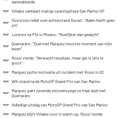
aanwakkerde
Viñales verklaart matige openingsfase San Marino GP
MGP
Dovizioso reëel over achterstand Ducati: “Balen heeft geen
MGP
zin”
Lorenzo na P14 in Misano: "Moeilijker dan gedacht"
MGP
Quartararo: "Duel met Marquez mooiste moment van mijn
MGP
leven"
Rossi vierde: "Verwacht resultaat, maar gat is iets te
MGP
groot"
Marquez putte motivatie uit incident met Rossi in Q2
MGP
WK-stand na de MotoGP Grand Prix van San Marino
MGP
Marquez pakt zevende seizoenszege na fraai duel met
MGP
Quartararo
Volledige uitslag van MotoGP Grand Prix van San Marino
MGP
Marquez blijft Viñales voor in warm-up, Rossi tiende
MGP