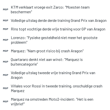
KTM verklaart vroege exit Zarco: "Moesten team
MGP
beschermen"
Volledige uitslag derde derde training Grand Prix van Aragon
MGP
Rins topt vochtige derde vrije training voor GP van Aragon
MGP
Lorenzo: “Fysieke gesteldheid niet meer het grootste
MGP
probleem"
Marquez: "Nam groot risico bij crash Aragon"
MGP
Quartararo denkt niet aan winst: “Marquez is
MGP
buitencategorie”
Volledige uitslag tweede vrije training Grand Prix van
MGP
Aragon
Viñales voor Rossi in tweede training, onschuldige crash
MGP
Marquez
Marquez na omstreden Moto2-incident: "Het is een
MGP
vrijbrief"