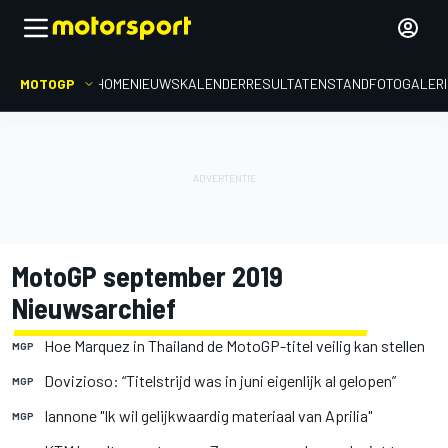
MOTOGP
HOME
NIEUWS
KALENDER
RESULTATEN
STAND
FOTOGALER
MotoGP september 2019
Nieuwsarchief
Hoe Marquez in Thailand de MotoGP-titel veilig kan stellen
MGP
Dovizioso: “Titelstrijd was in juni eigenlijk al gelopen”
MGP
Iannone "Ik wil gelijkwaardig materiaal van Aprilia"
MGP