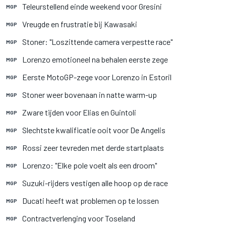
Teleurstellend einde weekend voor Gresini
MGP
Vreugde en frustratie bij Kawasaki
MGP
Stoner: "Loszittende camera verpestte race"
MGP
Lorenzo emotioneel na behalen eerste zege
MGP
Eerste MotoGP-zege voor Lorenzo in Estoril
MGP
Stoner weer bovenaan in natte warm-up
MGP
Zware tijden voor Elias en Guintoli
MGP
Slechtste kwalificatie ooit voor De Angelis
MGP
Rossi zeer tevreden met derde startplaats
MGP
Lorenzo: "Elke pole voelt als een droom"
MGP
Suzuki-rijders vestigen alle hoop op de race
MGP
Ducati heeft wat problemen op te lossen
MGP
Contractverlenging voor Toseland
MGP