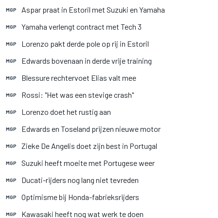
Aspar praat in Estoril met Suzuki en Yamaha
MGP
Yamaha verlengt contract met Tech 3
MGP
Lorenzo pakt derde pole op rij in Estoril
MGP
Edwards bovenaan in derde vrije training
MGP
Blessure rechtervoet Elias valt mee
MGP
Rossi: "Het was een stevige crash"
MGP
Lorenzo doet het rustig aan
MGP
Edwards en Toseland prijzen nieuwe motor
MGP
Zieke De Angelis doet zijn best in Portugal
MGP
Suzuki heeft moeite met Portugese weer
MGP
Ducati-rijders nog lang niet tevreden
MGP
Optimisme bij Honda-fabrieksrijders
MGP
Kawasaki heeft nog wat werk te doen
MGP