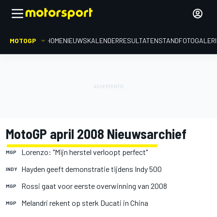
MOTOGP
HOME
NIEUWS
KALENDER
RESULTATEN
STAND
FOTOGALER
MotoGP april 2008 Nieuwsarchief
Lorenzo: "Mijn herstel verloopt perfect"
MGP
Hayden geeft demonstratie tijdens Indy 500
INDY
Rossi gaat voor eerste overwinning van 2008
MGP
Melandri rekent op sterk Ducati in China
MGP