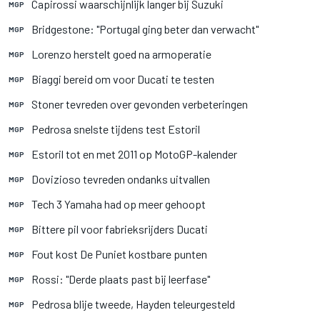
Capirossi waarschijnlijk langer bij Suzuki
MGP
Bridgestone: "Portugal ging beter dan verwacht"
MGP
Lorenzo herstelt goed na armoperatie
MGP
Biaggi bereid om voor Ducati te testen
MGP
Stoner tevreden over gevonden verbeteringen
MGP
Pedrosa snelste tijdens test Estoril
MGP
Estoril tot en met 2011 op MotoGP-kalender
MGP
Dovizioso tevreden ondanks uitvallen
MGP
Tech 3 Yamaha had op meer gehoopt
MGP
Bittere pil voor fabrieksrijders Ducati
MGP
Fout kost De Puniet kostbare punten
MGP
Rossi: "Derde plaats past bij leerfase"
MGP
Pedrosa blije tweede, Hayden teleurgesteld
MGP