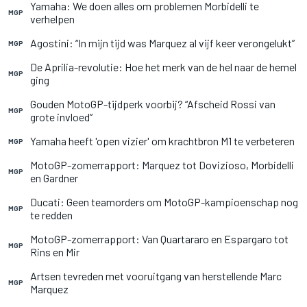
Yamaha: We doen alles om problemen Morbidelli te
MGP
verhelpen
Agostini: “In mijn tijd was Marquez al vijf keer verongelukt”
MGP
De Aprilia-revolutie: Hoe het merk van de hel naar de hemel
MGP
ging
Gouden MotoGP-tijdperk voorbij? “Afscheid Rossi van
MGP
grote invloed”
Yamaha heeft 'open vizier' om krachtbron M1 te verbeteren
MGP
MotoGP-zomerrapport: Marquez tot Dovizioso, Morbidelli
MGP
en Gardner
Ducati: Geen teamorders om MotoGP-kampioenschap nog
MGP
te redden
MotoGP-zomerrapport: Van Quartararo en Espargaro tot
MGP
Rins en Mir
Artsen tevreden met vooruitgang van herstellende Marc
MGP
Marquez