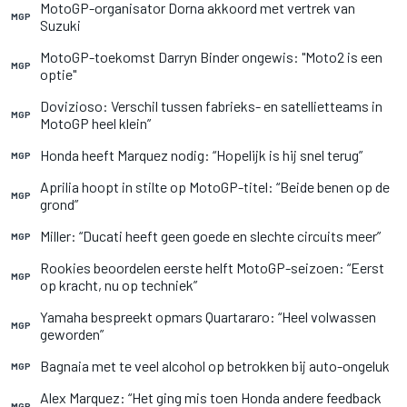
MotoGP-organisator Dorna akkoord met vertrek van
MGP
Suzuki
MotoGP-toekomst Darryn Binder ongewis: "Moto2 is een
MGP
optie"
Dovizioso: Verschil tussen fabrieks- en satellietteams in
MGP
MotoGP heel klein”
Honda heeft Marquez nodig: “Hopelijk is hij snel terug”
MGP
Aprilia hoopt in stilte op MotoGP-titel: “Beide benen op de
MGP
grond”
Miller: “Ducati heeft geen goede en slechte circuits meer”
MGP
Rookies beoordelen eerste helft MotoGP-seizoen: “Eerst
MGP
op kracht, nu op techniek”
Yamaha bespreekt opmars Quartararo: “Heel volwassen
MGP
geworden”
Bagnaia met te veel alcohol op betrokken bij auto-ongeluk
MGP
Alex Marquez: “Het ging mis toen Honda andere feedback
MGP