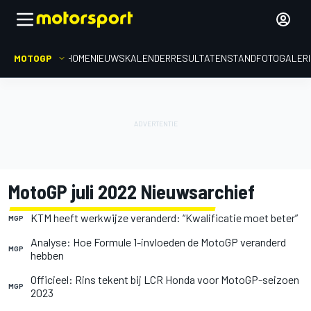
MOTOGP
HOME
NIEUWS
KALENDER
RESULTATEN
STAND
FOTOGALER
MotoGP juli 2022 Nieuwsarchief
KTM heeft werkwijze veranderd: “Kwalificatie moet beter”
MGP
Analyse: Hoe Formule 1-invloeden de MotoGP veranderd
MGP
hebben
Officieel: Rins tekent bij LCR Honda voor MotoGP-seizoen
MGP
2023