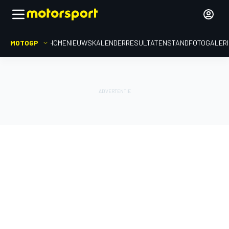
MOTOGP
HOME
NIEUWS
KALENDER
RESULTATEN
STAND
FOTOGALER