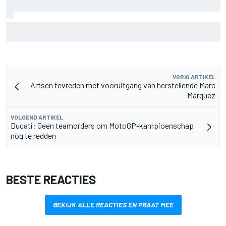
MotoGP Grand Prix van Groot-Brittannië 2026: tijden,
uitzending en meer
VORIG ARTIKEL
Artsen tevreden met vooruitgang van herstellende Marc
Marquez
VOLGEND ARTIKEL
Ducati: Geen teamorders om MotoGP-kampioenschap
nog te redden
BESTE REACTIES
BEKIJK ALLE REACTIES EN PRAAT MEE