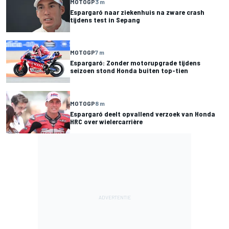
MOTOGP
3 m
Espargaró naar ziekenhuis na zware crash
tijdens test in Sepang
MOTOGP
7 m
Espargaró: Zonder motorupgrade tijdens
seizoen stond Honda buiten top-tien
MOTOGP
8 m
Espargaró deelt opvallend verzoek van Honda
HRC over wielercarrière