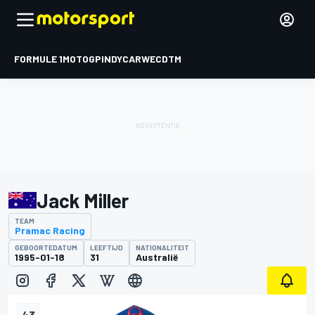
FORMULE 1
MOTOGP
INDYCAR
WEC
DTM
Jack Miller
TEAM
Pramac Racing
GEBOORTEDATUM
LEEFTIJD
NATIONALITEIT
1995-01-18
31
Australië
43