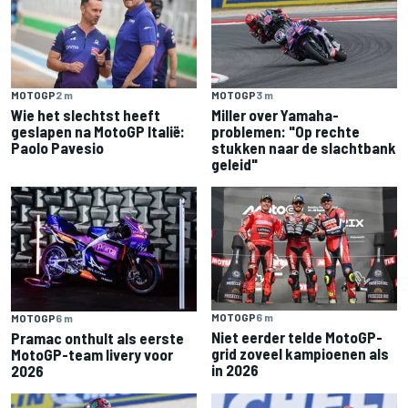
MOTOGP
2 m
MOTOGP
3 m
Wie het slechtst heeft
Miller over Yamaha-
geslapen na MotoGP Italië:
problemen: "Op rechte
Paolo Pavesio
stukken naar de slachtbank
geleid"
MOTOGP
6 m
MOTOGP
6 m
Niet eerder telde MotoGP-
Pramac onthult als eerste
grid zoveel kampioenen als
MotoGP-team livery voor
in 2026
2026