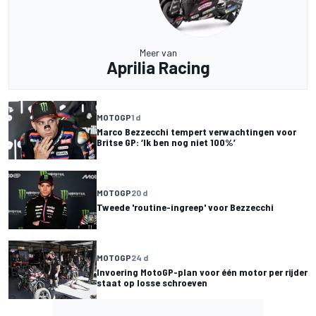
Meer van
Aprilia Racing
MOTOGP
1 d
Marco Bezzecchi tempert verwachtingen voor
Britse GP: ‘Ik ben nog niet 100%’
MOTOGP
20 d
Tweede 'routine-ingreep' voor Bezzecchi
MOTOGP
24 d
Invoering MotoGP-plan voor één motor per rijder
staat op losse schroeven