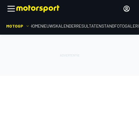
MOTOGP
HOME
NIEUWS
KALENDER
RESULTATEN
STAND
FOTOGALER