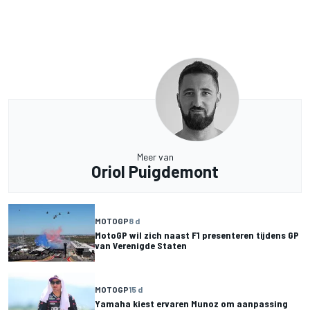
Meer van
Oriol Puigdemont
MOTOGP
8 d
MotoGP wil zich naast F1 presenteren tijdens GP
van Verenigde Staten
MOTOGP
15 d
Yamaha kiest ervaren Munoz om aanpassing