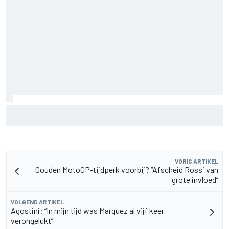
MotoGP Britse GP: teruggekeerde Marco Bezzecchi
snelste op vrijdag, Aprilia domineert
VORIG ARTIKEL
Gouden MotoGP-tijdperk voorbij? “Afscheid Rossi van
grote invloed”
VOLGEND ARTIKEL
Agostini: “In mijn tijd was Marquez al vijf keer
verongelukt”