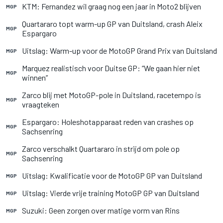
KTM: Fernandez wil graag nog een jaar in Moto2 blijven
MGP
Quartararo topt warm-up GP van Duitsland, crash Aleix
MGP
Espargaro
Uitslag: Warm-up voor de MotoGP Grand Prix van Duitsland
MGP
Marquez realistisch voor Duitse GP: “We gaan hier niet
MGP
winnen”
Zarco blij met MotoGP-pole in Duitsland, racetempo is
MGP
vraagteken
Espargaro: Holeshotapparaat reden van crashes op
MGP
Sachsenring
Zarco verschalkt Quartararo in strijd om pole op
MGP
Sachsenring
Uitslag: Kwalificatie voor de MotoGP GP van Duitsland
MGP
Uitslag: Vierde vrije training MotoGP GP van Duitsland
MGP
Suzuki: Geen zorgen over matige vorm van Rins
MGP