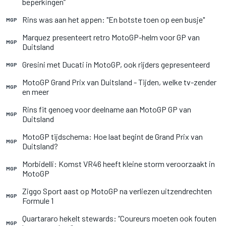
beperkingen”
Rins was aan het appen: "En botste toen op een busje"
MGP
Marquez presenteert retro MotoGP-helm voor GP van
MGP
Duitsland
Gresini met Ducati in MotoGP, ook rijders gepresenteerd
MGP
MotoGP Grand Prix van Duitsland - Tijden, welke tv-zender
MGP
en meer
Rins fit genoeg voor deelname aan MotoGP GP van
MGP
Duitsland
MotoGP tijdschema: Hoe laat begint de Grand Prix van
MGP
Duitsland?
Morbidelli: Komst VR46 heeft kleine storm veroorzaakt in
MGP
MotoGP
Ziggo Sport aast op MotoGP na verliezen uitzendrechten
MGP
Formule 1
Quartararo hekelt stewards: “Coureurs moeten ook fouten
MGP