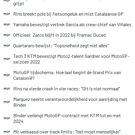
MGP
grijpt
Rins breekt pols bij fietsongeluk en mist Catalaanse GP
MGP
Yamaha bevestigt vertrek Garcia als crew-chief van Viñales
MGP
Officieel: Zarco blijft in 2022 bij Pramac Ducati
MGP
Quartararo bewijst: “Topsnelheid zegt niet alles”
MGP
Tech 3 KTM bevestigt Moto2-talent Gardner voor MotoGP-
MGP
seizoen 2022
MotoGP tijdschema: Hoe laat begint de Grand Prix van
MGP
Catalonië?
Rins na vierde crash in vier races: "Dit is niet normaal"
MGP
Marquez neemt verantwoordelijkheid voor aanrijding met
MGP
Binder
Binder verlengt MotoGP-contract met KTM tot en met
MGP
2024
Mir verbaasd over track limits: "Het moet menselijker"
MGP