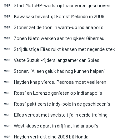
Start MotoGP-wedstrijd naar voren geschoven
MGP
Kawasaki bevestigt komst Melandri in 2009
MGP
Stoner zet de toon in warm-up Indianapolis
MGP
Zonen Nieto werken aan terugkeer Gibernau
MGP
Strijdlustige Elias ruikt kansen met negende stek
MGP
Vaste Suzuki-rijders langzamer dan Spies
MGP
Stoner: "Alleen geluk had nog kunnen helpen"
MGP
Hayden knap vierde, Pedrosa moet veel leren
MGP
Rossi en Lorenzo genieten op Indianapolis
MGP
Rossi pakt eerste Indy-pole in de geschiedenis
MGP
Elias verrast met snelste tijd in derde training
MGP
West klasse apart in drijfnat Indianapolis
MGP
Hayden vertrekt eind 2008 bij Honda
MGP