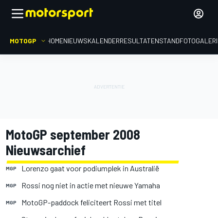
MOTOGP
HOME
NIEUWS
KALENDER
RESULTATEN
STAND
FOTOGALER
MotoGP september 2008
Nieuwsarchief
Lorenzo gaat voor podiumplek in Australië
MGP
Rossi nog niet in actie met nieuwe Yamaha
MGP
MotoGP-paddock feliciteert Rossi met titel
MGP