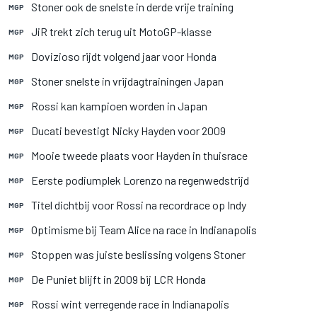
Stoner ook de snelste in derde vrije training
MGP
JiR trekt zich terug uit MotoGP-klasse
MGP
Dovizioso rijdt volgend jaar voor Honda
MGP
Stoner snelste in vrijdagtrainingen Japan
MGP
Rossi kan kampioen worden in Japan
MGP
Ducati bevestigt Nicky Hayden voor 2009
MGP
Mooie tweede plaats voor Hayden in thuisrace
MGP
Eerste podiumplek Lorenzo na regenwedstrijd
MGP
Titel dichtbij voor Rossi na recordrace op Indy
MGP
Optimisme bij Team Alice na race in Indianapolis
MGP
Stoppen was juiste beslissing volgens Stoner
MGP
De Puniet blijft in 2009 bij LCR Honda
MGP
Rossi wint verregende race in Indianapolis
MGP