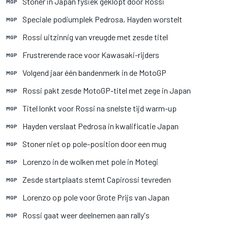
Stoner in Japan fysiek geklopt door Rossi
MGP
Speciale podiumplek Pedrosa, Hayden worstelt
MGP
Rossi uitzinnig van vreugde met zesde titel
MGP
Frustrerende race voor Kawasaki-rijders
MGP
Volgend jaar één bandenmerk in de MotoGP
MGP
Rossi pakt zesde MotoGP-titel met zege in Japan
MGP
Titel lonkt voor Rossi na snelste tijd warm-up
MGP
Hayden verslaat Pedrosa in kwalificatie Japan
MGP
Stoner niet op pole-position door een mug
MGP
Lorenzo in de wolken met pole in Motegi
MGP
Zesde startplaats stemt Capirossi tevreden
MGP
Lorenzo op pole voor Grote Prijs van Japan
MGP
Rossi gaat weer deelnemen aan rally's
MGP