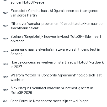
zonder MotoGP-zege
Exclusief: Yamaha haalt Ai Ogura binnen als teamgenoot
MGP
van Jorge Martín
Miller over Yamaha-problemen: "Op rechte stukken naar de
MGP
slachtbank geleid"
Steiner: "Ongelofelijk hoeveel invloed MotoGP-rijder heeft
MGP
op racen"
Espargaró naar ziekenhuis na zware crash tijdens test in
MGP
Sepang
Hoe de concessies werken bij start nieuw MotoGP-tijdperk
MGP
in 2027
Waarom MotoGP's 'Concorde Agreement' nog op zich laat
MGP
wachten
Álex Márquez verklaart waarom hij het lastig heeft in
MGP
MotoGP 2026
Geen Formule 1, maar deze races zijn er wel in april
VLN