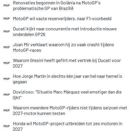
Renovaties begonnen in Goiânia na MotoGP's
MGP
problematische GP van Brazilië
MotoGP wil vaste reserverijders, naar F1-voorbeeld
MGP
Ducati kijkt naar concurrentie met introductie nieuwe
MGP
onderdelen GP26
Joan Mir verklaart waarom hij zo vaak crasht tijdens
MGP
MotoGP-races
Waarom Gresini heeft geflirt met vertrek bij Ducati voor
MGP
2027
Hoe Jorge Martín in slechts één jaar van hel naar hemel is
MGP
gegaan
Dovizioso: "Situatie Marc Márquez veel ernstiger dan die
MGP
lijkt"
Waarom meerdere MotoGP-rijders niet tijdens seizoen met
MGP
2027-motor kunnen testen
Honda wil MotoGP-project uitbreiden tot zes motoren in
MGP
2027