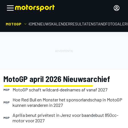
MOTOGP
HOME
NIEUWS
KALENDER
RESULTATEN
STAND
FOTOGALER
MotoGP april 2026 Nieuwsarchief
MotoGP schaft wildcard-deelnames af vanaf 2027
MGP
Hoe Red Bull en Monster het sponsorlandschap in MotoGP
MGP
kunnen veranderen in 2027
Aprilia benut privétest in Jerez voor baandebuut 850cc-
MGP
motor voor 2027