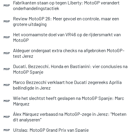
Fabrikanten staan op tegen Liberty: MotoGP verandert
MGP
onderhandelingstactiek
Review MotoGP 26: Meer gevoel en controle, maar een
MGP
grotere uitdaging
Het voornaamste doel van VR46 op de rijdersmarkt van
MGP
MotoGP
Aldeguer ondergaat extra checks na afgebroken MotoGP-
MGP
test Jerez
Ducati, Bezzecchi, Honda en Bastianini: vier conclusies na
MGP
MotoGP Spanje
Marco Bezzecchi verklaart hoe Ducati zegereeks Aprilia
MGP
beëindigde in Jerez
Wie het slechtst heeft geslapen na MotoGP Spanje: Marc
MGP
Márquez
Álex Márquez verbaasd na MotoGP-zege in Jerez: "Moeten
MGP
dit analyseren"
Uitslag: MotoGP Grand Prix van Spanje
MGP