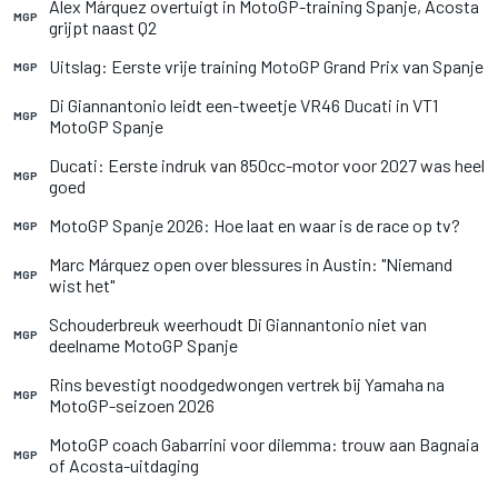
Álex Márquez overtuigt in MotoGP-training Spanje, Acosta
MGP
grijpt naast Q2
Uitslag: Eerste vrije training MotoGP Grand Prix van Spanje
MGP
Di Giannantonio leidt een-tweetje VR46 Ducati in VT1
MGP
MotoGP Spanje
Ducati: Eerste indruk van 850cc-motor voor 2027 was heel
MGP
goed
MotoGP Spanje 2026: Hoe laat en waar is de race op tv?
MGP
Marc Márquez open over blessures in Austin: "Niemand
MGP
wist het"
Schouderbreuk weerhoudt Di Giannantonio niet van
MGP
deelname MotoGP Spanje
Rins bevestigt noodgedwongen vertrek bij Yamaha na
MGP
MotoGP-seizoen 2026
MotoGP coach Gabarrini voor dilemma: trouw aan Bagnaia
MGP
of Acosta-uitdaging