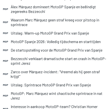
Álex Márquez domineert MotoGP Spanje en beëindigt
MGP
zegereeks Bezzecchi
Waarom Marc Márquez geen straf kreeg voor pitstop in
MGP
sprintrace
Uitslag: Warm-up MotoGP Grand Prix van Spanje
MGP
MotoGP Spanje 2026: Volledig tijdschema en starttijden
MGP
De startopstelling voor de MotoGP Grand Prix van Spanje
MGP
Bezzecchi verklaart dramatische start en crash in MotoGP-
MGP
sprint Jerez
Zarco over Márquez-incident: "Vreemd als hij geen straf
MGP
krijgt"
Uitslag: Sprintrace MotoGP Grand Prix van Spanje
MGP
MotoGP: Marc Márquez wint chaotische sprintrace in nat
MGP
Jerez
Interesse in aankoop MotoGP-team? Christian Horner
MGP