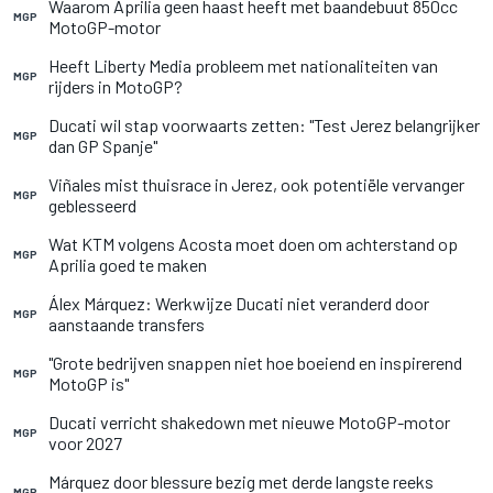
Waarom Aprilia geen haast heeft met baandebuut 850cc
MGP
MotoGP-motor
Heeft Liberty Media probleem met nationaliteiten van
MGP
rijders in MotoGP?
Ducati wil stap voorwaarts zetten: "Test Jerez belangrijker
MGP
dan GP Spanje"
Viñales mist thuisrace in Jerez, ook potentiële vervanger
MGP
geblesseerd
Wat KTM volgens Acosta moet doen om achterstand op
MGP
Aprilia goed te maken
Álex Márquez: Werkwijze Ducati niet veranderd door
MGP
aanstaande transfers
"Grote bedrijven snappen niet hoe boeiend en inspirerend
MGP
MotoGP is"
Ducati verricht shakedown met nieuwe MotoGP-motor
MGP
voor 2027
Márquez door blessure bezig met derde langste reeks
MGP