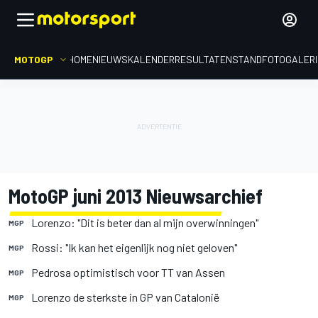
MOTOGP
HOME
NIEUWS
KALENDER
RESULTATEN
STAND
FOTOGALER
MotoGP juni 2013 Nieuwsarchief
Lorenzo: "Dit is beter dan al mijn overwinningen"
MGP
Rossi: "Ik kan het eigenlijk nog niet geloven"
MGP
Pedrosa optimistisch voor TT van Assen
MGP
Lorenzo de sterkste in GP van Catalonië
MGP