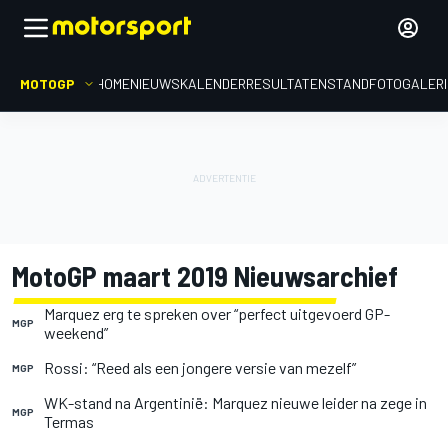
MOTOGP
HOME
NIEUWS
KALENDER
RESULTATEN
STAND
FOTOGALER
MotoGP maart 2019 Nieuwsarchief
Marquez erg te spreken over “perfect uitgevoerd GP-
MGP
weekend”
Rossi: “Reed als een jongere versie van mezelf”
MGP
WK-stand na Argentinië: Marquez nieuwe leider na zege in
MGP
Termas