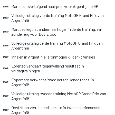
Marquez overtuigend naar pole voor Argentijnse GP
MGP
Volledige uitslag vierde training MotoGP Grand Prix van
MGP
Argentinië
Marquez legt lat andermaal hoger in derde training, val
MGP
zonder erg voor Dovizioso
Volledige uitslag derde training MotoGP Grand Prix van
MGP
Argentinië
Inhalen in Argentinië is 'onmogelijk', denkt Viñales
MGP
Lorenzo verklaart tegenvallend resultaat in
MGP
vrijdagtrainingen
Espargaro verwacht ‘twee verschillende races’ in
MGP
Argentinië
Volledige uitslag tweede training MotoGP Grand Prix van
MGP
Argentinië
Dovizioso verrassend snelste in tweede oefensessie
MGP
Argentinië