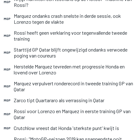
MGP
Rossi?
Marquez ondanks crash snelste in derde sessie, ook
MGP
Lorenzo tegen de vlakte
Rossi heeft geen verklaring voor tegenvallende tweede
MGP
training
Starttijd GP Qatar blijft ongewijzigd ondanks verwoede
MGP
poging van coureurs
Herstelde Marquez tevreden met progressie Honda en
MGP
lovend over Lorenzo
Marquez verpulvert ronderecord in tweede training GP van
MGP
Qatar
Zarco tipt Quartararo als verrassing in Qatar
MGP
Rossi voor Lorenzo en Marquez in eerste training GP van
MGP
Qatar
Crutchlow vreest dat Honda 'sterkste punt' kwijt is
MGP
Rossi: “MotoGP-seizoen 2019 kan spannendste ooit