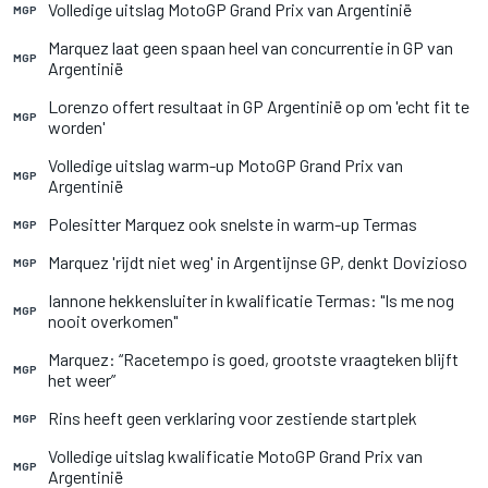
Volledige uitslag MotoGP Grand Prix van Argentinië
MGP
Marquez laat geen spaan heel van concurrentie in GP van
MGP
Argentinië
Lorenzo offert resultaat in GP Argentinië op om 'echt fit te
MGP
worden'
Volledige uitslag warm-up MotoGP Grand Prix van
MGP
Argentinië
Polesitter Marquez ook snelste in warm-up Termas
MGP
Marquez 'rijdt niet weg' in Argentijnse GP, denkt Dovizioso
MGP
Iannone hekkensluiter in kwalificatie Termas: "Is me nog
MGP
nooit overkomen"
Marquez: “Racetempo is goed, grootste vraagteken blijft
MGP
het weer”
Rins heeft geen verklaring voor zestiende startplek
MGP
Volledige uitslag kwalificatie MotoGP Grand Prix van
MGP
Argentinië