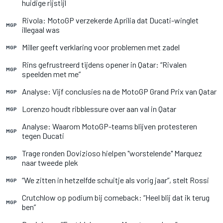
huidige rijstijl
Rivola: MotoGP verzekerde Aprilia dat Ducati-winglet
MGP
illegaal was
Miller geeft verklaring voor problemen met zadel
MGP
Rins gefrustreerd tijdens opener in Qatar: “Rivalen
MGP
speelden met me”
Analyse: Vijf conclusies na de MotoGP Grand Prix van Qatar
MGP
Lorenzo houdt ribblessure over aan val in Qatar
MGP
Analyse: Waarom MotoGP-teams blijven protesteren
MGP
tegen Ducati
Trage ronden Dovizioso hielpen "worstelende" Marquez
MGP
naar tweede plek
“We zitten in hetzelfde schuitje als vorig jaar”, stelt Rossi
MGP
Crutchlow op podium bij comeback: “Heel blij dat ik terug
MGP
ben”