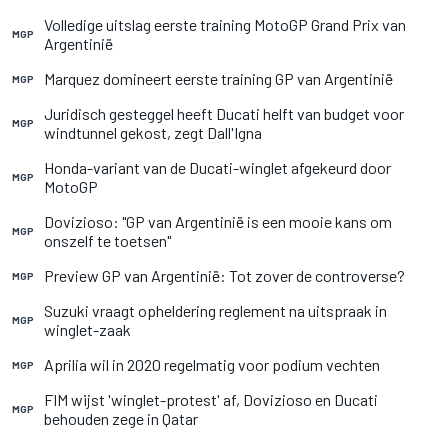
Volledige uitslag eerste training MotoGP Grand Prix van
MGP
Argentinië
Marquez domineert eerste training GP van Argentinië
MGP
Juridisch gesteggel heeft Ducati helft van budget voor
MGP
windtunnel gekost, zegt Dall'Igna
Honda-variant van de Ducati-winglet afgekeurd door
MGP
MotoGP
Dovizioso: "GP van Argentinië is een mooie kans om
MGP
onszelf te toetsen"
Preview GP van Argentinië: Tot zover de controverse?
MGP
Suzuki vraagt opheldering reglement na uitspraak in
MGP
winglet-zaak
Aprilia wil in 2020 regelmatig voor podium vechten
MGP
FIM wijst 'winglet-protest' af, Dovizioso en Ducati
MGP
behouden zege in Qatar