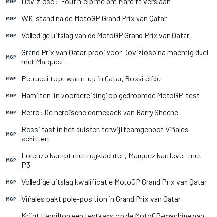
Dovizioso: “Fout hielp me om Marc te verslaan”
MGP
WK-stand na de MotoGP Grand Prix van Qatar
MGP
Volledige uitslag van de MotoGP Grand Prix van Qatar
MGP
Grand Prix van Qatar prooi voor Dovizioso na machtig duel
MGP
met Marquez
Petrucci topt warm-up in Qatar, Rossi elfde
MGP
Hamilton 'in voorbereiding' op gedroomde MotoGP-test
MGP
Retro: De heroïsche comeback van Barry Sheene
MGP
Rossi tast in het duister, terwijl teamgenoot Viñales
MGP
schittert
Lorenzo kampt met rugklachten, Marquez kan leven met
MGP
P3
Volledige uitslag kwalificatie MotoGP Grand Prix van Qatar
MGP
Viñales pakt pole-position in Grand Prix van Qatar
MGP
Krijgt Hamilton een testkans op de MotoGP-machine van