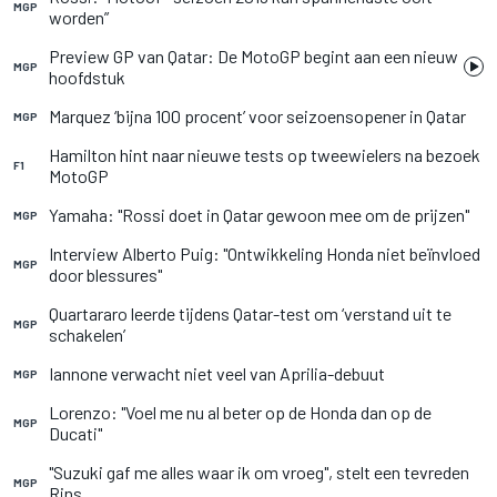
MGP
worden”
Preview GP van Qatar: De MotoGP begint aan een nieuw
MGP
hoofdstuk
Marquez ‘bijna 100 procent’ voor seizoensopener in Qatar
MGP
Hamilton hint naar nieuwe tests op tweewielers na bezoek
F1
MotoGP
Yamaha: "Rossi doet in Qatar gewoon mee om de prijzen"
MGP
Interview Alberto Puig: "Ontwikkeling Honda niet beïnvloed
MGP
door blessures"
Quartararo leerde tijdens Qatar-test om ‘verstand uit te
MGP
schakelen’
Iannone verwacht niet veel van Aprilia-debuut
MGP
Lorenzo: "Voel me nu al beter op de Honda dan op de
MGP
Ducati"
"Suzuki gaf me alles waar ik om vroeg", stelt een tevreden
MGP
Rins