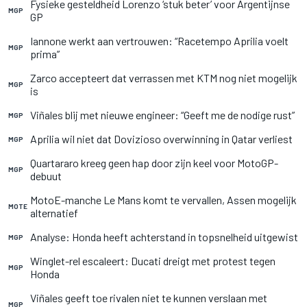
Fysieke gesteldheid Lorenzo ‘stuk beter’ voor Argentijnse
MGP
GP
Iannone werkt aan vertrouwen: “Racetempo Aprilia voelt
MGP
prima”
Zarco accepteert dat verrassen met KTM nog niet mogelijk
MGP
is
Viñales blij met nieuwe engineer: “Geeft me de nodige rust”
MGP
Aprilia wil niet dat Dovizioso overwinning in Qatar verliest
MGP
Quartararo kreeg geen hap door zijn keel voor MotoGP-
MGP
debuut
MotoE-manche Le Mans komt te vervallen, Assen mogelijk
MOTE
alternatief
Analyse: Honda heeft achterstand in topsnelheid uitgewist
MGP
Winglet-rel escaleert: Ducati dreigt met protest tegen
MGP
Honda
Viñales geeft toe rivalen niet te kunnen verslaan met
MGP