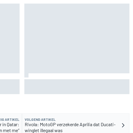
lia 1-2-3
Lewis Hamilton deelt eerste foto's van nieuwe
puppy Halo
IG ARTIKEL
VOLGEND ARTIKEL
 in Qatar:
Rivola: MotoGP verzekerde Aprilia dat Ducati-
en met me”
winglet illegaal was