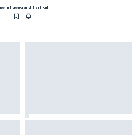
eel of bewaar dit artikel
na
Jorge Martin ‘uit het dal’ na dominante
sprintzege op Silverstone