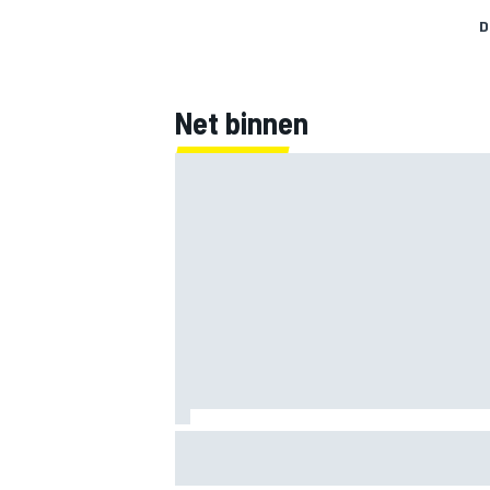
D
Net binnen
Mika Hakkinen twijfelde aan F1-rentree 
levensbedreigende crash in 1995