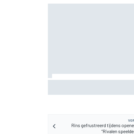
MEER RACEKLASSEN
MotoGP Britse GP: Jorge Martin leidt Apri
in sprint, Marc Marquez worstelt
VOR
Rins gefrustreerd tijdens opener
“Rivalen speeld