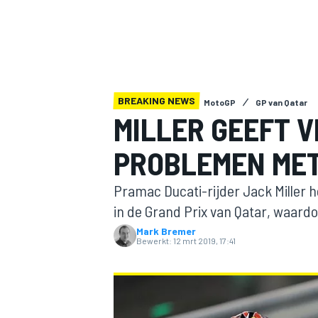
BREAKING NEWS
MotoGP
GP van Qatar
MILLER GEEFT 
PROBLEMEN MET
MOTOGP
Pramac Ducati-rijder Jack Miller h
in de Grand Prix van Qatar, waardoo
Mark Bremer
Bewerkt:
12 mrt 2019, 17:41