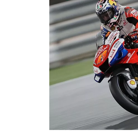
INDYCAR
WEC
DTM