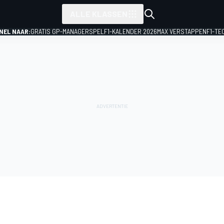
ALLE KLASSEN
NEL NAAR:
GRATIS GP-MANAGERSPEL
F1-KALENDER 2026
MAX VERSTAPPEN
F1-TE