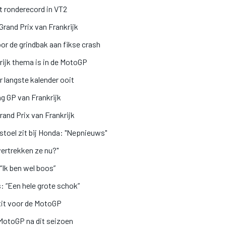
dt ronderecord in VT2
Grand Prix van Frankrijk
or de grindbak aan fikse crash
ijk thema is in de MotoGP
langste kalender ooit
ng GP van Frankrijk
rand Prix van Frankrijk
stoel zit bij Honda: "Nepnieuws"
rtrekken ze nu?"
“Ik ben wel boos”
: “Een hele grote schok”
xit voor de MotoGP
t MotoGP na dit seizoen