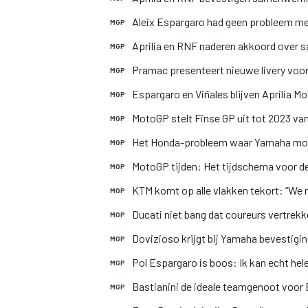
Aleix Espargaro had geen probleem me
MGP
Aprilia en RNF naderen akkoord over
MGP
Pramac presenteert nieuwe livery voo
MGP
Espargaro en Viñales blijven Aprilia 
MGP
MotoGP stelt Finse GP uit tot 2023 va
MGP
Het Honda-probleem waar Yamaha mo
MGP
MotoGP tijden: Het tijdschema voor de
MGP
KTM komt op alle vlakken tekort: “We
MGP
Ducati niet bang dat coureurs vertrekk
MGP
Dovizioso krijgt bij Yamaha bevestigin
MGP
Pol Espargaro is boos: Ik kan echt he
MGP
Bastianini de ideale teamgenoot voor
MGP