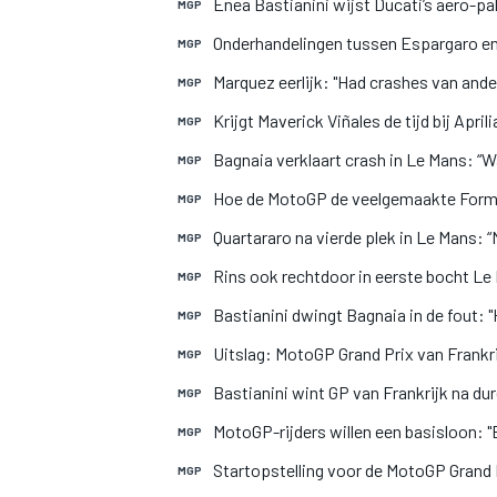
Enea Bastianini wijst Ducati’s aero-p
MGP
Onderhandelingen tussen Espargaro en 
MGP
Marquez eerlijk: "Had crashes van and
MGP
Krijgt Maverick Viñales de tijd bij April
MGP
Bagnaia verklaart crash in Le Mans: “W
MGP
Hoe de MotoGP de veelgemaakte Form
MGP
Quartararo na vierde plek in Le Mans: “
MGP
Rins ook rechtdoor in eerste bocht Le
MGP
Bastianini dwingt Bagnaia in de fout: "
MGP
Uitslag: MotoGP Grand Prix van Frankr
MGP
Bastianini wint GP van Frankrijk na du
MGP
MotoGP-rijders willen een basisloon: 
MGP
Startopstelling voor de MotoGP Grand P
MGP