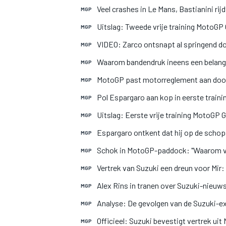
Veel crashes in Le Mans, Bastianini rij
MGP
Uitslag: Tweede vrije training MotoGP 
MGP
VIDEO: Zarco ontsnapt al springend do
MGP
Waarom bandendruk ineens een belangr
MGP
MotoGP past motorreglement aan door 
MGP
MEER RACEKLASSEN
Pol Espargaro aan kop in eerste traini
MGP
Uitslag: Eerste vrije training MotoGP G
MGP
Espargaro ontkent dat hij op de schop
MGP
Schok in MotoGP-paddock: "Waarom ve
MGP
Vertrek van Suzuki een dreun voor Mir: 
MGP
Alex Rins in tranen over Suzuki-nieuws
MGP
Analyse: De gevolgen van de Suzuki-e
MGP
Officieel: Suzuki bevestigt vertrek ui
MGP