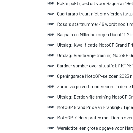
Gokje pakt goed uit voor Bagnaia: “Het
MGP
Quartararo treurt niet om vierde start
MGP
Rossi’s startnummer 46 wordt nooit m
MGP
Bagnaia en Miller bezorgen Ducati 1-2 i
MGP
Uitslag: Kwalificatie MotoGP Grand Pri
MGP
Uitslag: Vierde vrije training MotoGP G
MGP
Gardner somber over situatie bij KTM:
MGP
Openingsrace MotoGP-seizoen 2023 ni
MGP
Zarco verpulvert ronderecord in derde 
MGP
Uitslag: Derde vrije training MotoGP Gr
MGP
MotoGP Grand Prix van Frankrijk: Tijd
MGP
MotoGP-rijders praten met Dorna over 
MGP
Wereldtitel een grote opgave voor Mar
MGP