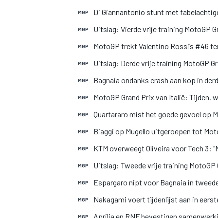
Di Giannantonio stunt met fabelachtige
MGP
Uitslag: Vierde vrije training MotoGP Gr
MGP
INDYCAR
MotoGP trekt Valentino Rossi’s #46 te
MGP
Uitslag: Derde vrije training MotoGP Gr
MGP
Bagnaia ondanks crash aan kop in derde
MGP
MotoGP Grand Prix van Italië: Tijden, 
MGP
Quartararo mist het goede gevoel op M
MGP
Biaggi op Mugello uitgeroepen tot Mo
MGP
KTM overweegt Oliveira voor Tech 3: "
MGP
Uitslag: Tweede vrije training MotoGP G
MGP
Espargaro nipt voor Bagnaia in tweede
MGP
WEC
DTM
Nakagami voert tijdenlijst aan in eerst
MGP
Aprilia en RNF bevestigen samenwerki
MGP