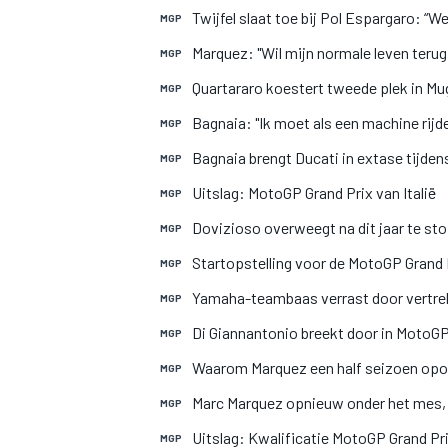
Twijfel slaat toe bij Pol Espargaro: “Wee
MGP
Marquez: "Wil mijn normale leven terug
MGP
Quartararo koestert tweede plek in Muge
MGP
Bagnaia: "Ik moet als een machine rij
MGP
Bagnaia brengt Ducati in extase tijdens
MGP
Uitslag: MotoGP Grand Prix van Italië
MGP
MOTOGP
Dovizioso overweegt na dit jaar te s
MGP
Startopstelling voor de MotoGP Grand P
MGP
Yamaha-teambaas verrast door vertrek
MGP
Di Giannantonio breekt door in MotoGP
MGP
Waarom Marquez een half seizoen opof
MGP
Marc Marquez opnieuw onder het mes, 
MGP
Uitslag: Kwalificatie MotoGP Grand Prix
MGP