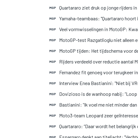
Quartararo ziet druk op jonge rijders
MGP
Yamaha-teambaas: "Quartararo hoort i
MGP
Veel vormwisselingen in MotoGP: Kwali
MGP
MotoGP-test Razgatlioglu niet alleen e
MGP
MotoGP tijden: Het tijdschema voor d
MGP
Rijders verdeeld over reductie aantal
MGP
Fernandez fit genoeg voor terugkeer in
MGP
Interview Enea Bastianini: "Niet bij V
MGP
Dovizioso is de wanhoop nabij: “Loop 
MGP
Bastianini: “Ik voel me niet minder dan
MGP
Moto3-team Leopard zeer geïnteressee
MGP
Quartararo: “Daar wordt het belangrijk
MGP
Espargaro denkt aan titeljacht: “Vech
MGP