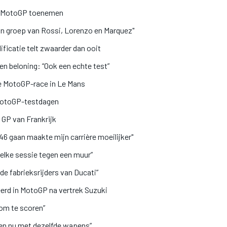
 in MotoGP toenemen
n groep van Rossi, Lorenzo en Marquez"
ficatie telt zwaarder dan ooit
en beloning: “Ook een echte test”
e MotoGP-race in Le Mans
 MotoGP-testdagen
 GP van Frankrijk
R46 gaan maakte mijn carrière moeilijker"
elke sessie tegen een muur”
 de fabrieksrijders van Ducati”
rd in MotoGP na vertrek Suzuki
 om te scoren”
ten nu met dezelfde wapens”