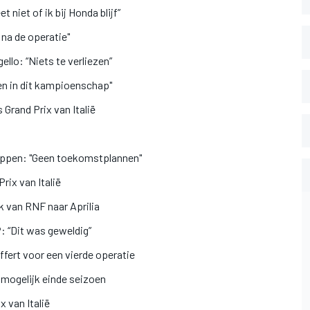
t niet of ik bij Honda blijf”
 na de operatie"
llo: “Niets te verliezen”
den in dit kampioenschap"
 Grand Prix van Italië
toppen: "Geen toekomstplannen"
rix van Italië
 van RNF naar Aprilia
: “Dit was geweldig”
fert voor een vierde operatie
mogelijk einde seizoen
 van Italië