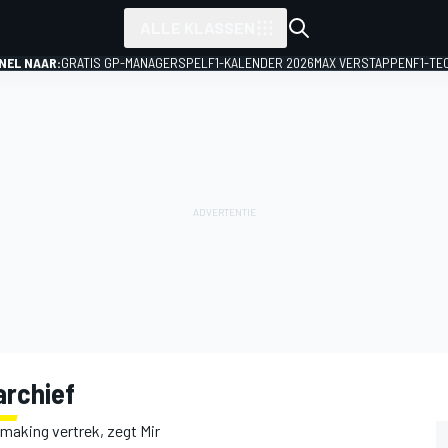
ALLE KLASSEN
NEL NAAR:
GRATIS GP-MANAGERSPEL
F1-KALENDER 2026
MAX VERSTAPPEN
F1-TE
rchief
dmaking vertrek, zegt Mir