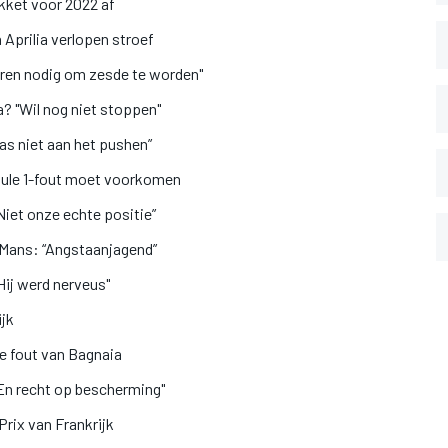
akket voor 2022 af
Aprilia verlopen stroef
eren nodig om zesde te worden"
ia? "Wil nog niet stoppen"
as niet aan het pushen”
ule 1-fout moet voorkomen
Niet onze echte positie”
 Mans: “Angstaanjagend”
Hij werd nerveus"
ijk
re fout van Bagnaia
"En recht op bescherming"
rix van Frankrijk