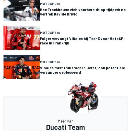
MOTOGP
2 m
Hoe Trackhouse zich voorbereidt op tijdperk na
vertrek Davide Brivio
MOTOGP
3 m
Folger vervangt Viñales bij Tech3 voor MotoGP-
race in Frankrijk
MOTOGP
3 m
Viñales mist thuisrace in Jerez, ook potentiële
vervanger geblesseerd
Meer van
Ducati Team