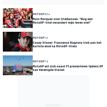
MOTOGP
20 u
Marc Marquez over titelkansen: “Nog een
MotoGP-titel verandert mijn leven niet”
MOTOGP
1 d
Casey Stoner: Francesco Bagnaia trok aan het
kortste eind na MotoGP-titels
MOTOGP
7 d
MotoGP wil zich naast F1 presenteren tijdens GP
van Verenigde Staten