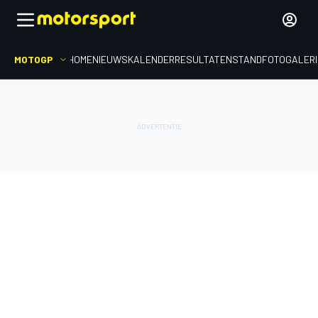
MOTOGP
HOME
NIEUWS
KALENDER
RESULTATEN
STAND
FOTOGALER