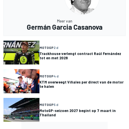
Meer van
Germán Garcia Casanova
MOTOGP
2 d
Trackhouse verlengt contract Raúl Fernández
tot en met 2028
MOTOGP
4 d
KTM overweegt Viñales per direct van de motor
te halen
MOTOGP
5 d
MotoGP-seizoen 2027 begint op 7 maart in
Thailand