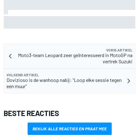
Waarom Aston Martin ondanks alles aantrekkelijk blijft op
de F1-rijdersmarkt
VORIG ARTIKEL
Moto3-team Leopard zeer geïnteresseerd in MotoGP na
vertrek Suzuki
VOLGEND ARTIKEL
Dovizioso is de wanhoop nabij: “Loop elke sessie tegen
een muur”
BESTE REACTIES
BEKIJK ALLE REACTIES EN PRAAT MEE