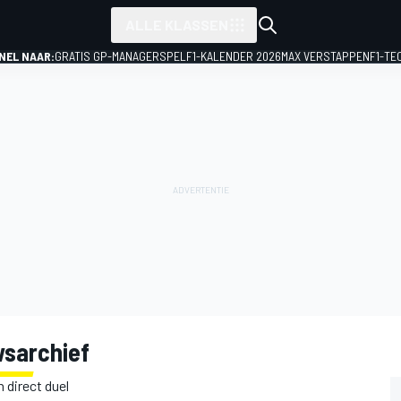
ALLE KLASSEN
NEL NAAR:
GRATIS GP-MANAGERSPEL
F1-KALENDER 2026
MAX VERSTAPPEN
F1-TE
sarchief
 direct duel