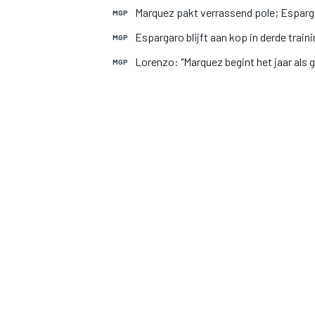
Marquez pakt verrassend pole; Esparg
MGP
Espargaro blijft aan kop in derde train
MGP
Lorenzo: "Marquez begint het jaar als g
MGP
MOTOGP