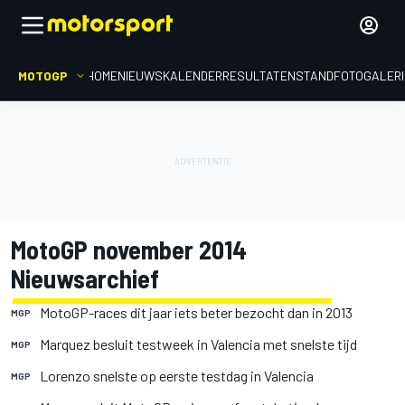
MOTOGP
HOME
NIEUWS
KALENDER
RESULTATEN
STAND
FOTOGALER
MotoGP november 2014
Nieuwsarchief
MotoGP-races dit jaar iets beter bezocht dan in 2013
MGP
Marquez besluit testweek in Valencia met snelste tijd
MGP
Lorenzo snelste op eerste testdag in Valencia
MGP