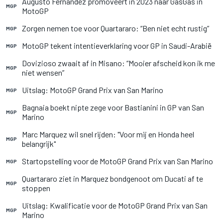
Augusto Fernandez promoveert in 2023 naar GasGas in
MGP
MotoGP
Zorgen nemen toe voor Quartararo: “Ben niet echt rustig”
MGP
MotoGP tekent intentieverklaring voor GP in Saudi-Arabië
MGP
Dovizioso zwaait af in Misano: “Mooier afscheid kon ik me
MGP
niet wensen”
Uitslag: MotoGP Grand Prix van San Marino
MGP
Bagnaia boekt nipte zege voor Bastianini in GP van San
MGP
Marino
Marc Marquez wil snel rijden: "Voor mij en Honda heel
MGP
belangrijk"
Startopstelling voor de MotoGP Grand Prix van San Marino
MGP
Quartararo ziet in Marquez bondgenoot om Ducati af te
MGP
stoppen
Uitslag: Kwalificatie voor de MotoGP Grand Prix van San
MGP
Marino