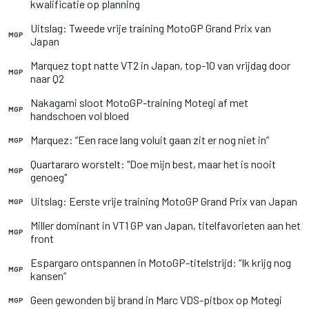
kwalificatie op planning
Uitslag: Tweede vrije training MotoGP Grand Prix van
MGP
Japan
Marquez topt natte VT2 in Japan, top-10 van vrijdag door
MGP
naar Q2
Nakagami sloot MotoGP-training Motegi af met
MGP
handschoen vol bloed
Marquez: “Een race lang voluit gaan zit er nog niet in”
MGP
Quartararo worstelt: "Doe mijn best, maar het is nooit
MGP
genoeg"
Uitslag: Eerste vrije training MotoGP Grand Prix van Japan
MGP
Miller dominant in VT1 GP van Japan, titelfavorieten aan het
MGP
front
Espargaro ontspannen in MotoGP-titelstrijd: “Ik krijg nog
MGP
kansen”
Geen gewonden bij brand in Marc VDS-pitbox op Motegi
MGP