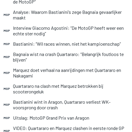
de MotoGP”
Analyse: Waarom Bastianini’s zege Bagnaia gevaarlijker
MGP
maakt
Interview Giacomo Agostini: “De MotoGP heeft weer een
MGP
echte ster nodig”
Bastianini: “Wil races winnen, niet het kampioenschap”
MGP
Bagnaia wist na crash Quartararo: “Belangrijk foutloos te
MGP
blijven”
Marquez doet verhaal na aanrijdingen met Quartararo en
MGP
Nakagami
Quartararo na clash met Marquez betrokken bij
MGP
scooterongeluk
Bastianini wint in Aragon, Quartararo verliest WK-
MGP
voorsprong door crash
Uitslag: MotoGP Grand Prix van Aragon
MGP
VIDEO: Quartararo en Marquez clashen in eerste ronde GP
MGP