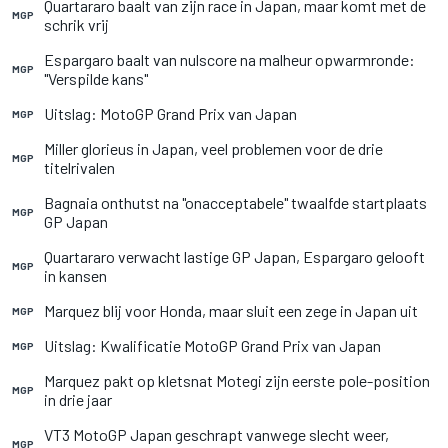
Quartararo baalt van zijn race in Japan, maar komt met de
MGP
schrik vrij
Espargaro baalt van nulscore na malheur opwarmronde:
MGP
"Verspilde kans"
Uitslag: MotoGP Grand Prix van Japan
MGP
Miller glorieus in Japan, veel problemen voor de drie
MGP
titelrivalen
Bagnaia onthutst na "onacceptabele" twaalfde startplaats
MGP
GP Japan
Quartararo verwacht lastige GP Japan, Espargaro gelooft
MGP
in kansen
Marquez blij voor Honda, maar sluit een zege in Japan uit
MGP
Uitslag: Kwalificatie MotoGP Grand Prix van Japan
MGP
Marquez pakt op kletsnat Motegi zijn eerste pole-position
MGP
in drie jaar
VT3 MotoGP Japan geschrapt vanwege slecht weer,
MGP