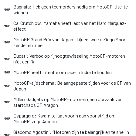
Bagnaia: Heb geen teamorders nodig om MotoGP-titel te
MGP
winnen
Cal Crutchlow: Yamaha heeft last van het Marc Marquez-
MGP
effect
MotoGP Grand Prix van Japan: Tijden, welke Ziggo Sport-
MGP
zender en meer
Ducati: Verbod op rijhoogtewisseling MotoGP-motoren
MGP
niet eerlijk
MotoGP heeft intentie om race in India te houden
MGP
MotoGP-tijdschema: De aangepaste tijden voor de GP van
MGP
Japan
Miller: Gadgets op MotoGP-motoren geen oorzaak van
MGP
startchaos GP Aragon
Espargaro: Kwam te laat voorin aan voor strijd om
MGP
MotoGP-zege Aragon
Giacomo Agostini: “Motoren zijn te belangrijk en te snel in
MGP