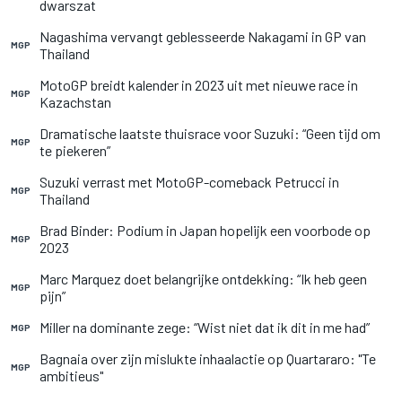
dwarszat
Nagashima vervangt geblesseerde Nakagami in GP van
MGP
Thailand
MotoGP breidt kalender in 2023 uit met nieuwe race in
MGP
Kazachstan
Dramatische laatste thuisrace voor Suzuki: “Geen tijd om
MGP
te piekeren”
Suzuki verrast met MotoGP-comeback Petrucci in
MGP
Thailand
Brad Binder: Podium in Japan hopelijk een voorbode op
MGP
2023
Marc Marquez doet belangrijke ontdekking: “Ik heb geen
MGP
pijn”
Miller na dominante zege: “Wist niet dat ik dit in me had”
MGP
Bagnaia over zijn mislukte inhaalactie op Quartararo: "Te
MGP
ambitieus"