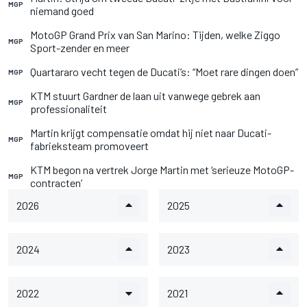
MGP
niemand goed
MotoGP Grand Prix van San Marino: Tijden, welke Ziggo
MGP
Sport-zender en meer
Quartararo vecht tegen de Ducati’s: “Moet rare dingen doen”
MGP
KTM stuurt Gardner de laan uit vanwege gebrek aan
MGP
professionaliteit
Martin krijgt compensatie omdat hij niet naar Ducati-
MGP
fabrieksteam promoveert
KTM begon na vertrek Jorge Martin met ‘serieuze MotoGP-
MGP
contracten’
2026
2025
2024
2023
2022
2021