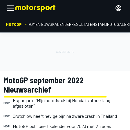
MOTOGP
HOME
NIEUWS
KALENDER
RESULTATEN
STAND
FOTOGALER
MotoGP september 2022
Nieuwsarchief
Espargaro: "Mijn hoofdstuk bij Honda is al heel lang
MGP
afgesloten"
Crutchlow heeft hevige pijn na zware crash in Thailand
MGP
MotoGP publiceert kalender voor 2023 met 21 races
MGP