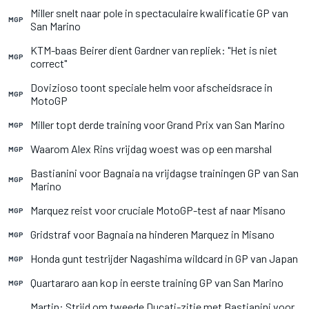
Miller snelt naar pole in spectaculaire kwalificatie GP van
MGP
San Marino
KTM-baas Beirer dient Gardner van repliek: "Het is niet
MGP
correct"
Dovizioso toont speciale helm voor afscheidsrace in
MGP
MotoGP
Miller topt derde training voor Grand Prix van San Marino
MGP
Waarom Alex Rins vrijdag woest was op een marshal
MGP
Bastianini voor Bagnaia na vrijdagse trainingen GP van San
MGP
Marino
Marquez reist voor cruciale MotoGP-test af naar Misano
MGP
Gridstraf voor Bagnaia na hinderen Marquez in Misano
MGP
Honda gunt testrijder Nagashima wildcard in GP van Japan
MGP
Quartararo aan kop in eerste training GP van San Marino
MGP
Martin: Strijd om tweede Ducati-zitje met Bastianini voor