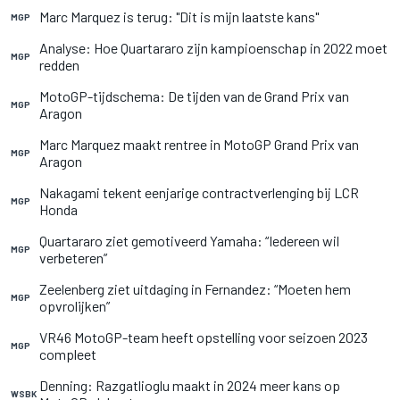
Marc Marquez is terug: "Dit is mijn laatste kans"
MGP
Analyse: Hoe Quartararo zijn kampioenschap in 2022 moet
MGP
redden
MotoGP-tijdschema: De tijden van de Grand Prix van
MGP
Aragon
Marc Marquez maakt rentree in MotoGP Grand Prix van
MGP
Aragon
Nakagami tekent eenjarige contractverlenging bij LCR
MGP
Honda
Quartararo ziet gemotiveerd Yamaha: “Iedereen wil
MGP
verbeteren”
Zeelenberg ziet uitdaging in Fernandez: “Moeten hem
MGP
opvrolijken”
VR46 MotoGP-team heeft opstelling voor seizoen 2023
MGP
compleet
Denning: Razgatlioglu maakt in 2024 meer kans op
WSBK