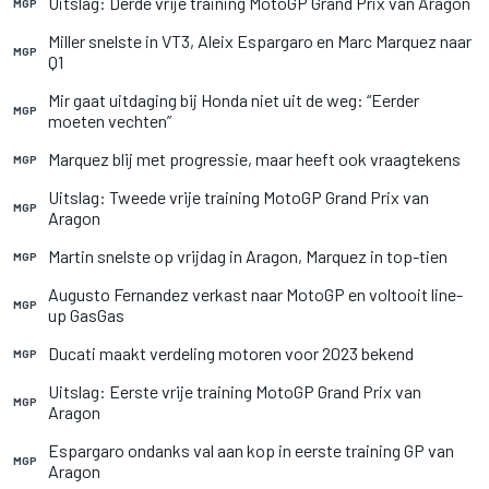
Uitslag: Derde vrije training MotoGP Grand Prix van Aragon
MGP
Miller snelste in VT3, Aleix Espargaro en Marc Marquez naar
MGP
Q1
Mir gaat uitdaging bij Honda niet uit de weg: “Eerder
MGP
moeten vechten”
Marquez blij met progressie, maar heeft ook vraagtekens
MGP
Uitslag: Tweede vrije training MotoGP Grand Prix van
MGP
Aragon
Martin snelste op vrijdag in Aragon, Marquez in top-tien
MGP
Augusto Fernandez verkast naar MotoGP en voltooit line-
MGP
up GasGas
Ducati maakt verdeling motoren voor 2023 bekend
MGP
Uitslag: Eerste vrije training MotoGP Grand Prix van
MGP
Aragon
Espargaro ondanks val aan kop in eerste training GP van
MGP
Aragon