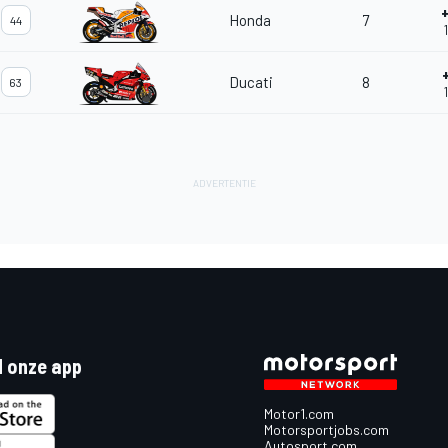
Honda
7
44
Ducati
8
63
 onze app
Motor1.com
Motorsportjobs.com
Autosport.com