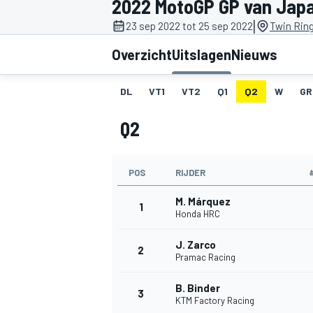
2022 MotoGP GP van Jap
|
23 sep 2022 tot 25 sep 2022
Twin Ring
Overzicht
Uitslagen
Nieuws
DL
VT1
VT2
Q1
Q2
W
GR
Q2
MOTOGP
POS
RIJDER
M. Márquez
1
Honda HRC
J. Zarco
2
Pramac Racing
B. Binder
3
KTM Factory Racing