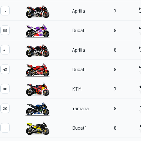
+
Aprilia
7
12
1
+
Ducati
8
89
1
+
Aprilia
8
41
+
Ducati
8
43
KTM
7
88
1
Yamaha
8
20
1
Ducati
8
10
1