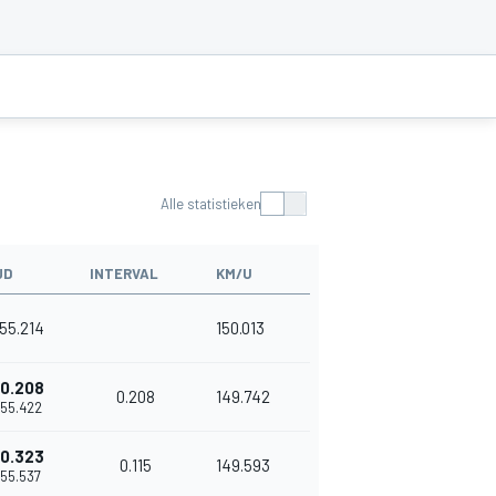
Alle statistieken
JD
INTERVAL
KM/U
'55.214
150.013
0.208
0.208
149.742
'55.422
0.323
0.115
149.593
1'55.537