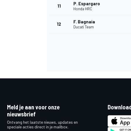
P. Espargaro
11
Honda HRC
F. Bagnaia
12
Ducati Team
Meld je aan voor onze
Download
nieuwsbrief
Ontvang het laatste nieuws, updates en
speciale acties direct in je mailbox.