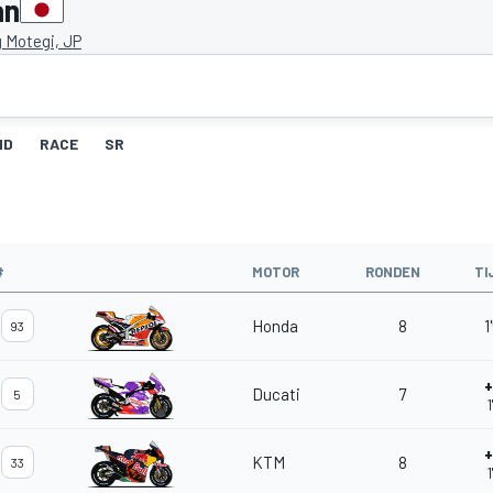
an
 Motegi, JP
ID
RACE
SR
#
MOTOR
RONDEN
TI
Honda
8
1
93
+
Ducati
7
5
1
+
KTM
8
33