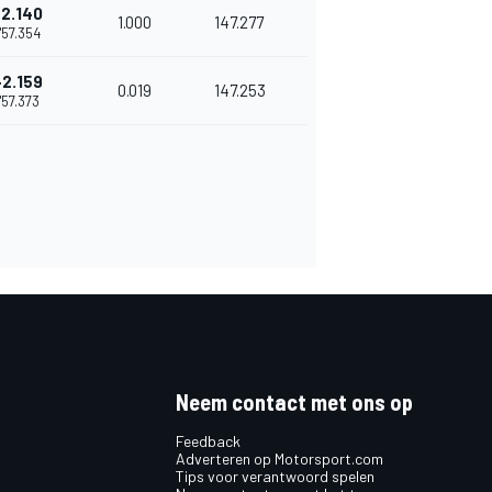
+2.140
1.000
147.277
1'57.354
+2.159
0.019
147.253
1'57.373
Neem contact met ons op
Feedback
Adverteren op Motorsport.com
Tips voor verantwoord spelen