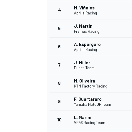
M. Viñales
4
Aprilia Racing
INDYCAR
J. Martín
5
Pramac Racing
A. Espargaro
6
Aprilia Racing
J. Miller
7
Ducati Team
M. Oliveira
8
KTM Factory Racing
F. Quartararo
9
Yamaha MotoGP Team
WEC
DTM
L. Marini
10
VR46 Racing Team