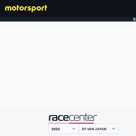
S
FORMULE 1
gepresenteerd door
GP VAN JAPAN