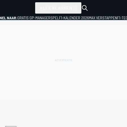
ALLE KLASSEN
NEL NAAR:
GRATIS GP-MANAGERSPEL
F1-KALENDER 2026
MAX VERSTAPPEN
F1-TE