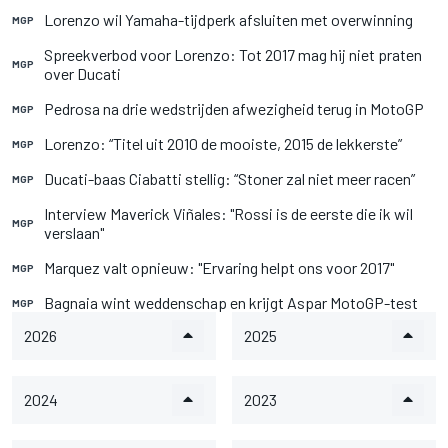
Lorenzo wil Yamaha-tijdperk afsluiten met overwinning
MGP
Spreekverbod voor Lorenzo: Tot 2017 mag hij niet praten
MGP
over Ducati
Pedrosa na drie wedstrijden afwezigheid terug in MotoGP
MGP
Lorenzo: “Titel uit 2010 de mooiste, 2015 de lekkerste”
MGP
Ducati-baas Ciabatti stellig: “Stoner zal niet meer racen”
MGP
Interview Maverick Viñales: "Rossi is de eerste die ik wil
MGP
verslaan"
Marquez valt opnieuw: "Ervaring helpt ons voor 2017"
MGP
Bagnaia wint weddenschap en krijgt Aspar MotoGP-test
MGP
2026
2025
2024
2023