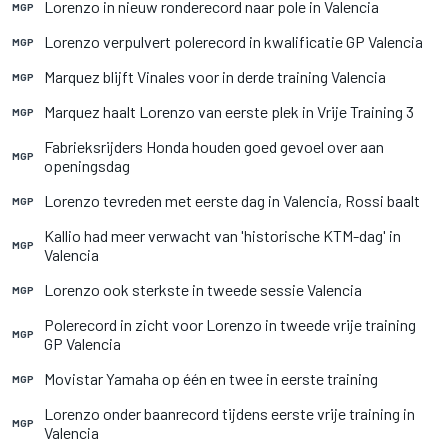
Lorenzo in nieuw ronderecord naar pole in Valencia
MGP
Lorenzo verpulvert polerecord in kwalificatie GP Valencia
MGP
Marquez blijft Vinales voor in derde training Valencia
MGP
Marquez haalt Lorenzo van eerste plek in Vrije Training 3
MGP
Fabrieksrijders Honda houden goed gevoel over aan
MGP
openingsdag
Lorenzo tevreden met eerste dag in Valencia, Rossi baalt
MGP
Kallio had meer verwacht van 'historische KTM-dag' in
MGP
Valencia
Lorenzo ook sterkste in tweede sessie Valencia
MGP
Polerecord in zicht voor Lorenzo in tweede vrije training
MGP
GP Valencia
Movistar Yamaha op één en twee in eerste training
MGP
Lorenzo onder baanrecord tijdens eerste vrije training in
MGP
Valencia