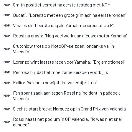
Smith positief verrast na eerste testdag met KTM
MGP
Ducati: "Lorenzo met een grote glimlach na eerste ronden"
MGP
Vinales sluit eerste dag als Yamaha-coureur af op P1
MGP
Rossi na crash: "Nog veel werk aan nieuwe motor Yamaha"
MGP
Crutchlow trots op MotoGP-seizoen, ondanks val in
MGP
Valencia
Lorenzo wint laatste race voor Yamaha: "Erg emotioneel"
MGP
Pedrosa blij dat het moeizame seizoen voorbij is
MGP
Kallio: "Valencia bewijst dat we erbij zitten"
MGP
Fan spant zaak aan tegen Rossi na incident in paddock
MGP
Valencia
Slechte start breekt Marquez op in Grand Prix van Valencia
MGP
Rossi naast het podium in GP Valencia: "Ik was niet snel
MGP
genoeg"