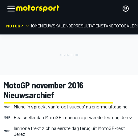
MOTOGP
HOME
NIEUWS
KALENDER
RESULTATEN
STAND
FOTOGALER
MotoGP november 2016
Nieuwsarchief
Michelin spreekt van 'groot succes' na enorme uitdaging
MGP
Rea sneller dan MotoGP-mannen op tweede testdag Jerez
MGP
Iannone trekt zich na eerste dag terug uit MotoGP-test
MGP
Jerez