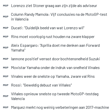
Lorenzo ziet Stoner graag aan zijn zijde als adviseur
MGP
Column Randy Mamola: Vijf conclusies na de MotoGP-test
MGP
in Valencia
Ducati: "Duidelijk beeld van wat Lorenzo wil"
MGP
Rins moet voorlopig rust houden na zware klapper
MGP
Aleix Espargaro: "Aprilia doet me denken aan Forward
MGP
Yamaha"
Iannone positief verrast door bochtensnelheid Suzuki
MGP
Movistar Yamaha onder de indruk van snelheid Vinales
MGP
Vinales weer de snelste op Yamaha, zware val Rins
MGP
Rossi: "Geweldig debuut van Viñales"
MGP
Viñales opnieuw snelste op tweede MotoGP-testdag
MGP
Valencia
Marquez merkt nog weinig verbeteringen aan 2017-machine
MGP