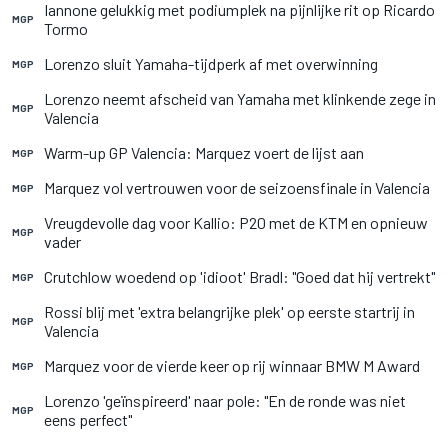
Iannone gelukkig met podiumplek na pijnlijke rit op Ricardo
MGP
Tormo
Lorenzo sluit Yamaha-tijdperk af met overwinning
MGP
Lorenzo neemt afscheid van Yamaha met klinkende zege in
MGP
Valencia
Warm-up GP Valencia: Marquez voert de lijst aan
MGP
Marquez vol vertrouwen voor de seizoensfinale in Valencia
MGP
Vreugdevolle dag voor Kallio: P20 met de KTM en opnieuw
MGP
vader
Crutchlow woedend op 'idioot' Bradl: "Goed dat hij vertrekt"
MGP
Rossi blij met 'extra belangrijke plek' op eerste startrij in
MGP
Valencia
Marquez voor de vierde keer op rij winnaar BMW M Award
MGP
Lorenzo 'geïnspireerd' naar pole: "En de ronde was niet
MGP
eens perfect"