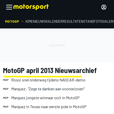
MOTOGP
HOME
NIEUWS
KALENDER
RESULTATEN
STAND
FOTOGALER
MotoGP april 2013 Nieuwsarchief
Rossi snel onderweg tijdens NASCAR-demo
MGP
Marquez: "Zege te danken aan voorseizoen"
MGP
Marquez jongste winnaar ooit in MotoGP
MGP
Marquez in Texas naar eerste pole in MotoGP
MGP