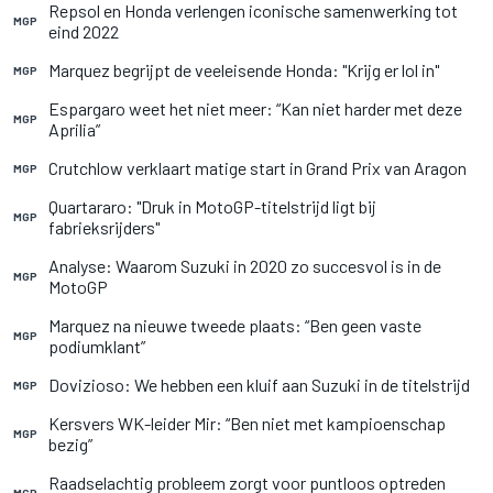
Repsol en Honda verlengen iconische samenwerking tot
MGP
eind 2022
Marquez begrijpt de veeleisende Honda: "Krijg er lol in"
MGP
Espargaro weet het niet meer: “Kan niet harder met deze
MGP
Aprilia”
Crutchlow verklaart matige start in Grand Prix van Aragon
MGP
Quartararo: "Druk in MotoGP-titelstrijd ligt bij
MGP
fabrieksrijders"
Analyse: Waarom Suzuki in 2020 zo succesvol is in de
MGP
MotoGP
Marquez na nieuwe tweede plaats: “Ben geen vaste
MGP
podiumklant”
Dovizioso: We hebben een kluif aan Suzuki in de titelstrijd
MGP
Kersvers WK-leider Mir: “Ben niet met kampioenschap
MGP
bezig”
Raadselachtig probleem zorgt voor puntloos optreden