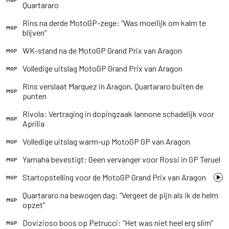
MGP
Quartararo
Rins na derde MotoGP-zege: “Was moeilijk om kalm te
MGP
blijven”
WK-stand na de MotoGP Grand Prix van Aragon
MGP
Volledige uitslag MotoGP Grand Prix van Aragon
MGP
Rins verslaat Marquez in Aragon, Quartararo buiten de
MGP
punten
Rivola: Vertraging in dopingzaak Iannone schadelijk voor
MGP
Aprilia
Volledige uitslag warm-up MotoGP GP van Aragon
MGP
Yamaha bevestigt: Geen vervanger voor Rossi in GP Teruel
MGP
Startopstelling voor de MotoGP Grand Prix van Aragon
MGP
Quartararo na bewogen dag: “Vergeet de pijn als ik de helm
MGP
opzet”
Dovizioso boos op Petrucci: “Het was niet heel erg slim”
MGP