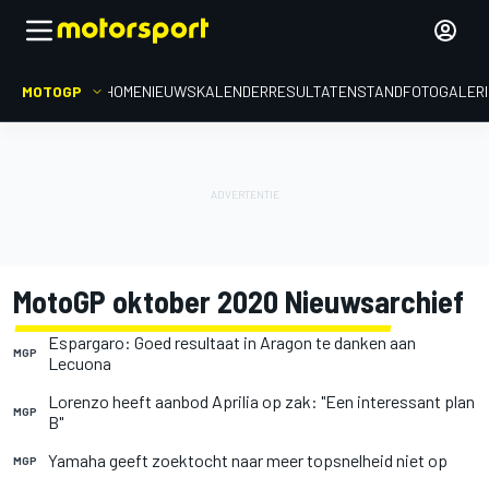
MOTOGP
HOME
NIEUWS
KALENDER
RESULTATEN
STAND
FOTOGALER
MotoGP oktober 2020 Nieuwsarchief
Espargaro: Goed resultaat in Aragon te danken aan
MGP
Lecuona
Lorenzo heeft aanbod Aprilia op zak: "Een interessant plan
MGP
B"
Yamaha geeft zoektocht naar meer topsnelheid niet op
MGP