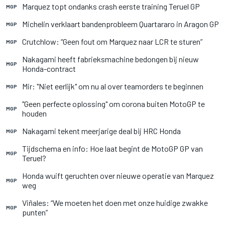
Marquez topt ondanks crash eerste training Teruel GP
MGP
Michelin verklaart bandenprobleem Quartararo in Aragon GP
MGP
Crutchlow: “Geen fout om Marquez naar LCR te sturen”
MGP
Nakagami heeft fabrieksmachine bedongen bij nieuw
MGP
Honda-contract
Mir: "Niet eerlijk" om nu al over teamorders te beginnen
MGP
"Geen perfecte oplossing" om corona buiten MotoGP te
MGP
houden
Nakagami tekent meerjarige deal bij HRC Honda
MGP
Tijdschema en info: Hoe laat begint de MotoGP GP van
MGP
Teruel?
Honda wuift geruchten over nieuwe operatie van Marquez
MGP
weg
Viñales: “We moeten het doen met onze huidige zwakke
MGP
punten”