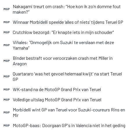
Nakagami treurt om crash: “Hoe kon ik zo’n domme fout
MGP
maken?”
Winnaar Morbidelli speelde ‘alles of niets’ tijdens Teruel GP
MGP
Crutchlow bezorgd: "Er knapte iets in mijn schouder"
MGP
Viñales: “Onmogelijk om Suzuki te verslaan met deze
MGP
Yamaha”
Binder bestraft voor veroorzaken crash met Miller in
MGP
Aragon
Quartararo ‘was het gevoel helemaal kwijt' na start Teruel
MGP
GP
WK-stand na de MotoGP Grand Prix van Teruel
MGP
Volledige uitslag MotoGP Grand Prix van Teruel
MGP
Morbidelli wint GP van Teruel voor Suzuki-coureurs Rins en
MGP
Mir
MotoGP-baas: Doorgaan GP's in Valencia niet in het geding
MGP