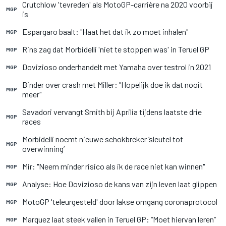
Crutchlow 'tevreden' als MotoGP-carrière na 2020 voorbij
MGP
is
Espargaro baalt: "Haat het dat ik zo moet inhalen"
MGP
Rins zag dat Morbidelli 'niet te stoppen was' in Teruel GP
MGP
Dovizioso onderhandelt met Yamaha over testrol in 2021
MGP
Binder over crash met Miller: "Hopelijk doe ik dat nooit
MGP
meer"
Savadori vervangt Smith bij Aprilia tijdens laatste drie
MGP
races
Morbidelli noemt nieuwe schokbreker ‘sleutel tot
MGP
overwinning’
Mir: "Neem minder risico als ik de race niet kan winnen"
MGP
Analyse: Hoe Dovizioso de kans van zijn leven laat glippen
MGP
MotoGP 'teleurgesteld' door lakse omgang coronaprotocol
MGP
Marquez laat steek vallen in Teruel GP: “Moet hiervan leren”
MGP