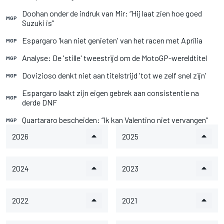
Doohan onder de indruk van Mir: “Hij laat zien hoe goed
MGP
Suzuki is”
Espargaro 'kan niet genieten' van het racen met Aprilia
MGP
Analyse: De 'stille' tweestrijd om de MotoGP-wereldtitel
MGP
Dovizioso denkt niet aan titelstrijd 'tot we zelf snel zijn'
MGP
Espargaro laakt zijn eigen gebrek aan consistentie na
MGP
derde DNF
Quartararo bescheiden: “Ik kan Valentino niet vervangen”
MGP
2026
2025
2024
2023
2022
2021