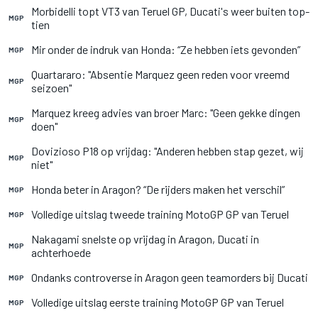
Morbidelli topt VT3 van Teruel GP, Ducati's weer buiten top-
MGP
tien
Mir onder de indruk van Honda: “Ze hebben iets gevonden”
MGP
Quartararo: "Absentie Marquez geen reden voor vreemd
MGP
seizoen"
Marquez kreeg advies van broer Marc: "Geen gekke dingen
MGP
doen"
Dovizioso P18 op vrijdag: "Anderen hebben stap gezet, wij
MGP
niet"
Honda beter in Aragon? “De rijders maken het verschil”
MGP
Volledige uitslag tweede training MotoGP GP van Teruel
MGP
Nakagami snelste op vrijdag in Aragon, Ducati in
MGP
achterhoede
Ondanks controverse in Aragon geen teamorders bij Ducati
MGP
Volledige uitslag eerste training MotoGP GP van Teruel
MGP