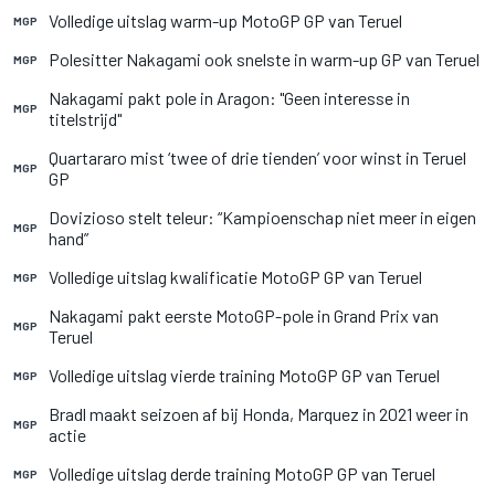
Volledige uitslag warm-up MotoGP GP van Teruel
MGP
Polesitter Nakagami ook snelste in warm-up GP van Teruel
MGP
Nakagami pakt pole in Aragon: "Geen interesse in
MGP
titelstrijd"
Quartararo mist ‘twee of drie tienden’ voor winst in Teruel
MGP
GP
Dovizioso stelt teleur: “Kampioenschap niet meer in eigen
MGP
hand”
Volledige uitslag kwalificatie MotoGP GP van Teruel
MGP
Nakagami pakt eerste MotoGP-pole in Grand Prix van
MGP
Teruel
Volledige uitslag vierde training MotoGP GP van Teruel
MGP
Bradl maakt seizoen af bij Honda, Marquez in 2021 weer in
MGP
actie
Volledige uitslag derde training MotoGP GP van Teruel
MGP