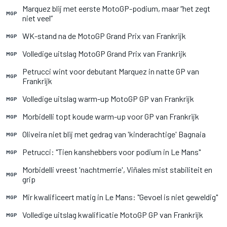
Marquez blij met eerste MotoGP-podium, maar “het zegt
MGP
niet veel”
WK-stand na de MotoGP Grand Prix van Frankrijk
MGP
Volledige uitslag MotoGP Grand Prix van Frankrijk
MGP
Petrucci wint voor debutant Marquez in natte GP van
MGP
Frankrijk
Volledige uitslag warm-up MotoGP GP van Frankrijk
MGP
Morbidelli topt koude warm-up voor GP van Frankrijk
MGP
Oliveira niet blij met gedrag van 'kinderachtige' Bagnaia
MGP
Petrucci: "Tien kanshebbers voor podium in Le Mans"
MGP
Morbidelli vreest 'nachtmerrie', Viñales mist stabiliteit en
MGP
grip
Mir kwalificeert matig in Le Mans: "Gevoel is niet geweldig"
MGP
Volledige uitslag kwalificatie MotoGP GP van Frankrijk
MGP