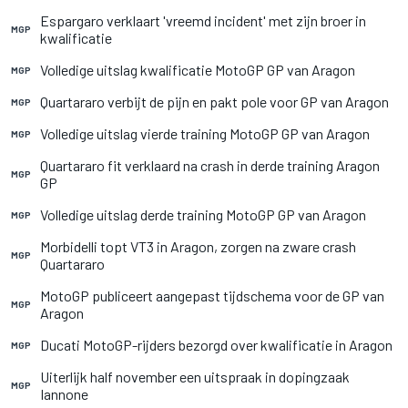
Espargaro verklaart 'vreemd incident' met zijn broer in
MGP
kwalificatie
Volledige uitslag kwalificatie MotoGP GP van Aragon
MGP
Quartararo verbijt de pijn en pakt pole voor GP van Aragon
MGP
Volledige uitslag vierde training MotoGP GP van Aragon
MGP
Quartararo fit verklaard na crash in derde training Aragon
MGP
GP
Volledige uitslag derde training MotoGP GP van Aragon
MGP
Morbidelli topt VT3 in Aragon, zorgen na zware crash
MGP
Quartararo
MotoGP publiceert aangepast tijdschema voor de GP van
MGP
Aragon
Ducati MotoGP-rijders bezorgd over kwalificatie in Aragon
MGP
Uiterlijk half november een uitspraak in dopingzaak
MGP
Iannone