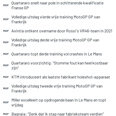
Quartararo snelt naar pole in schitterende kwalificatie
MGP
Franse GP
Volledige uitslag vierde vrije training MotoGP GP van
MGP
Frankrijk
Avintia ontkent overname door Rossi's VR46-team in 2021
MGP
Volledige uitslag derde vrije training MotoGP GP van
MGP
Frankrijk
Quartararo topt derde training vol crashes in Le Mans
MGP
Quartararo voorzichtig: “Stomme fout kan heel kostbaar
MGP
zijn”
KTM introduceert als laatste fabrikant holeshot-apparaat
MGP
Volledige uitslag tweede vrije training MotoGP GP van
MGP
Frankrijk
Miller excelleert op opdrogende baan in Le Mans en topt
MGP
vrijdag
Bagnaia: "Denk dat ik stap naar fabrieksteam verdien"
MGP