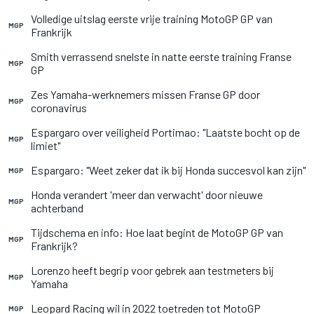
Volledige uitslag eerste vrije training MotoGP GP van
MGP
Frankrijk
Smith verrassend snelste in natte eerste training Franse
MGP
GP
Zes Yamaha-werknemers missen Franse GP door
MGP
coronavirus
Espargaro over veiligheid Portimao: "Laatste bocht op de
MGP
limiet"
Espargaro: "Weet zeker dat ik bij Honda succesvol kan zijn"
MGP
Honda verandert 'meer dan verwacht' door nieuwe
MGP
achterband
Tijdschema en info: Hoe laat begint de MotoGP GP van
MGP
Frankrijk?
Lorenzo heeft begrip voor gebrek aan testmeters bij
MGP
Yamaha
Leopard Racing wil in 2022 toetreden tot MotoGP
MGP