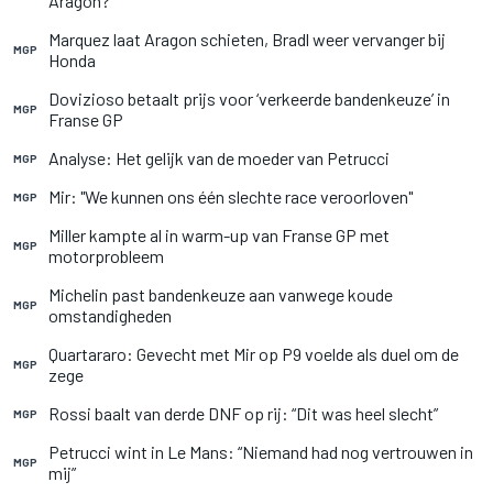
Aragon?
Marquez laat Aragon schieten, Bradl weer vervanger bij
MGP
Honda
Dovizioso betaalt prijs voor ‘verkeerde bandenkeuze’ in
MGP
Franse GP
Analyse: Het gelijk van de moeder van Petrucci
MGP
Mir: "We kunnen ons één slechte race veroorloven"
MGP
Miller kampte al in warm-up van Franse GP met
MGP
motorprobleem
Michelin past bandenkeuze aan vanwege koude
MGP
omstandigheden
Quartararo: Gevecht met Mir op P9 voelde als duel om de
MGP
zege
Rossi baalt van derde DNF op rij: “Dit was heel slecht”
MGP
Petrucci wint in Le Mans: “Niemand had nog vertrouwen in
MGP
mij”