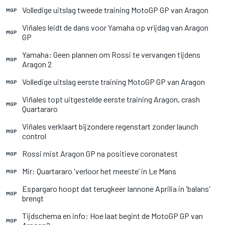
Volledige uitslag tweede training MotoGP GP van Aragon
MGP
Viñales leidt de dans voor Yamaha op vrijdag van Aragon
MGP
GP
Yamaha: Geen plannen om Rossi te vervangen tijdens
MGP
Aragon 2
Volledige uitslag eerste training MotoGP GP van Aragon
MGP
Viñales topt uitgestelde eerste training Aragon, crash
MGP
Quartararo
Viñales verklaart bijzondere regenstart zonder launch
MGP
control
Rossi mist Aragon GP na positieve coronatest
MGP
Mir: Quartararo 'verloor het meeste’ in Le Mans
MGP
Espargaro hoopt dat terugkeer Iannone Aprilia in 'balans'
MGP
brengt
Tijdschema en info: Hoe laat begint de MotoGP GP van
MGP