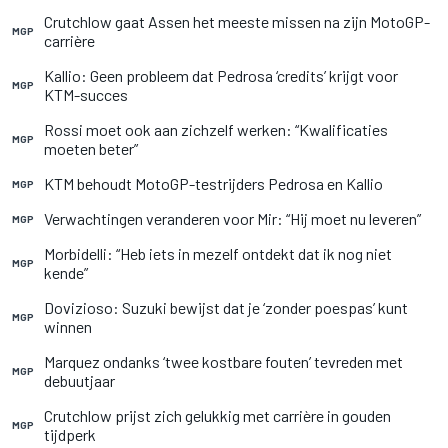
Crutchlow gaat Assen het meeste missen na zijn MotoGP-
MGP
carrière
Kallio: Geen probleem dat Pedrosa ‘credits’ krijgt voor
MGP
KTM-succes
Rossi moet ook aan zichzelf werken: “Kwalificaties
MGP
moeten beter”
KTM behoudt MotoGP-testrijders Pedrosa en Kallio
MGP
Verwachtingen veranderen voor Mir: “Hij moet nu leveren”
MGP
Morbidelli: “Heb iets in mezelf ontdekt dat ik nog niet
MGP
kende”
Dovizioso: Suzuki bewijst dat je ‘zonder poespas’ kunt
MGP
winnen
Marquez ondanks ‘twee kostbare fouten’ tevreden met
MGP
debuutjaar
Crutchlow prijst zich gelukkig met carrière in gouden
MGP
tijdperk