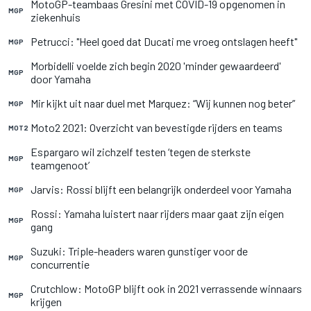
MotoGP-teambaas Gresini met COVID-19 opgenomen in
MGP
ziekenhuis
Petrucci: "Heel goed dat Ducati me vroeg ontslagen heeft"
MGP
Morbidelli voelde zich begin 2020 'minder gewaardeerd'
MGP
door Yamaha
Mir kijkt uit naar duel met Marquez: “Wij kunnen nog beter”
MGP
Moto2 2021: Overzicht van bevestigde rijders en teams
MOT2
Espargaro wil zichzelf testen ‘tegen de sterkste
MGP
teamgenoot’
Jarvis: Rossi blijft een belangrijk onderdeel voor Yamaha
MGP
Rossi: Yamaha luistert naar rijders maar gaat zijn eigen
MGP
gang
Suzuki: Triple-headers waren gunstiger voor de
MGP
concurrentie
Crutchlow: MotoGP blijft ook in 2021 verrassende winnaars
MGP
krijgen