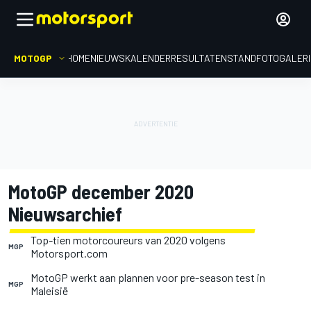
MOTOGP
HOME
NIEUWS
KALENDER
RESULTATEN
STAND
FOTOGALER
MotoGP december 2020
Nieuwsarchief
Top-tien motorcoureurs van 2020 volgens
MGP
Motorsport.com
MotoGP werkt aan plannen voor pre-season test in
MGP
Maleisië