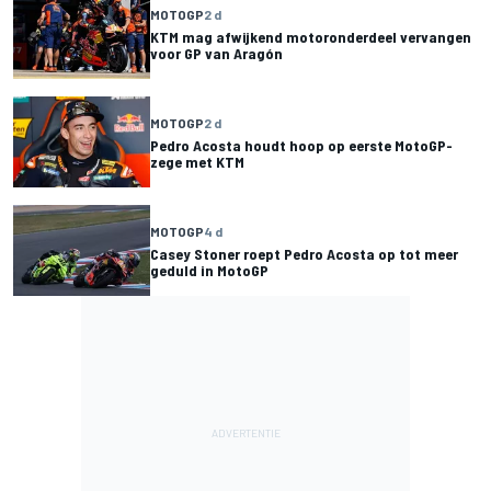
MOTOGP
2 d
KTM mag afwijkend motoronderdeel vervangen
voor GP van Aragón
MOTOGP
2 d
Pedro Acosta houdt hoop op eerste MotoGP-
zege met KTM
MOTOGP
4 d
Casey Stoner roept Pedro Acosta op tot meer
geduld in MotoGP