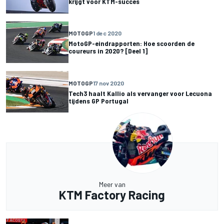
krijgt voor KTM-succes
MOTOGP
1 dec 2020
MotoGP-eindrapporten: Hoe scoorden de
coureurs in 2020? [Deel 1]
MOTOGP
17 nov 2020
Tech3 haalt Kallio als vervanger voor Lecuona
tijdens GP Portugal
Meer van
KTM Factory Racing