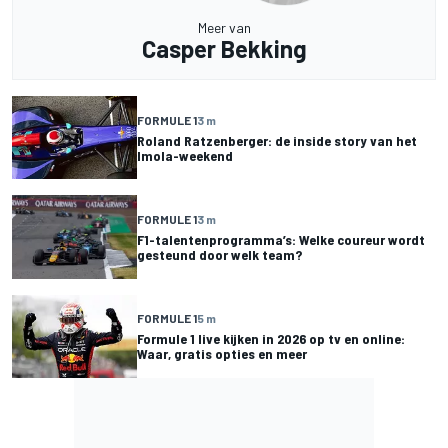
Meer van
Casper Bekking
FORMULE 1
3 m
Roland Ratzenberger: de inside story van het
Imola-weekend
FORMULE 1
3 m
F1-talentenprogramma’s: Welke coureur wordt
gesteund door welk team?
FORMULE 1
5 m
Formule 1 live kijken in 2026 op tv en online:
Waar, gratis opties en meer