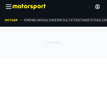
MOTOGP
HOME
NIEUWS
KALENDER
RESULTATEN
STAND
FOTOGALER