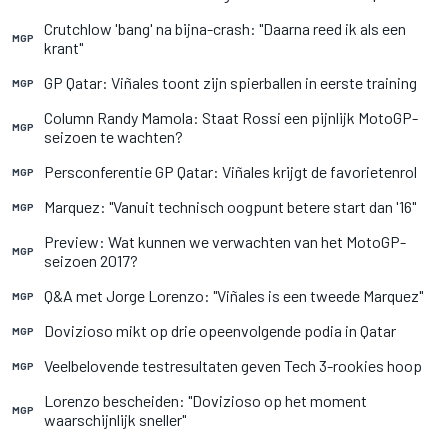
Crutchlow 'bang' na bijna-crash: "Daarna reed ik als een
MGP
krant"
GP Qatar: Viñales toont zijn spierballen in eerste training
MGP
Column Randy Mamola: Staat Rossi een pijnlijk MotoGP-
MGP
seizoen te wachten?
Persconferentie GP Qatar: Viñales krijgt de favorietenrol
MGP
Marquez: "Vanuit technisch oogpunt betere start dan '16"
MGP
Preview: Wat kunnen we verwachten van het MotoGP-
MGP
seizoen 2017?
Q&A met Jorge Lorenzo: "Viñales is een tweede Marquez"
MGP
Dovizioso mikt op drie opeenvolgende podia in Qatar
MGP
Veelbelovende testresultaten geven Tech 3-rookies hoop
MGP
Lorenzo bescheiden: "Dovizioso op het moment
MGP
waarschijnlijk sneller"