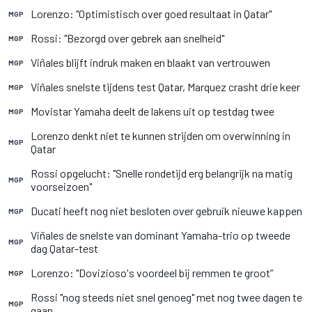
Lorenzo: "Optimistisch over goed resultaat in Qatar"
MGP
Rossi: "Bezorgd over gebrek aan snelheid"
MGP
Viñales blijft indruk maken en blaakt van vertrouwen
MGP
Viñales snelste tijdens test Qatar, Marquez crasht drie keer
MGP
Movistar Yamaha deelt de lakens uit op testdag twee
MGP
Lorenzo denkt niet te kunnen strijden om overwinning in
MGP
Qatar
Rossi opgelucht: "Snelle rondetijd erg belangrijk na matig
MGP
voorseizoen"
Ducati heeft nog niet besloten over gebruik nieuwe kappen
MGP
Viñales de snelste van dominant Yamaha-trio op tweede
MGP
dag Qatar-test
Lorenzo: "Dovizioso's voordeel bij remmen te groot”
MGP
Rossi "nog steeds niet snel genoeg" met nog twee dagen te
MGP
gaan