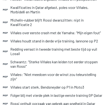
Kwalificaties in Qatar afgelast, poles voor Viñales,
MGP
Morbidelli en Martin
Michelin-rubber blijft Rossi dwarszitten: nipt in
MGP
Kwalificatie 2
Viñales over eerste crash met de Yamaha: "Mijn eigen fout"
MGP
Viñales houdt stand in derde vrije training, Iannone op P2
MGP
Redding verrast in tweede training met beste tijd op vuil
MGP
Losail
Schwantz: "Sterke Viñales kan leiden tot eerder stoppen
MGP
van Rossi"
Viñales: "Niet meedoen voor de winst zou teleurstelling
MGP
zijn"
Viñales start sterk, Bendsneyder op P1 in Moto3
MGP
Folger blij met vierde plek in lastige eerste training GP Qatar
MGP
Rossi onthult oorzaak van gebrek aan snelheid in Qatar
MGP