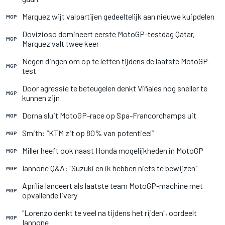
Marquez wijt valpartijen gedeeltelijk aan nieuwe kuipdelen
MGP
Dovizioso domineert eerste MotoGP-testdag Qatar,
MGP
Marquez valt twee keer
Negen dingen om op te letten tijdens de laatste MotoGP-
MGP
test
Door agressie te beteugelen denkt Viñales nog sneller te
MGP
kunnen zijn
Dorna sluit MotoGP-race op Spa-Francorchamps uit
MGP
Smith: “KTM zit op 80% van potentieel”
MGP
Miller heeft ook naast Honda mogelijkheden in MotoGP
MGP
Iannone Q&A: "Suzuki en ik hebben niets te bewijzen"
MGP
Aprilia lanceert als laatste team MotoGP-machine met
MGP
opvallende livery
"Lorenzo denkt te veel na tijdens het rijden", oordeelt
MGP
Iannone