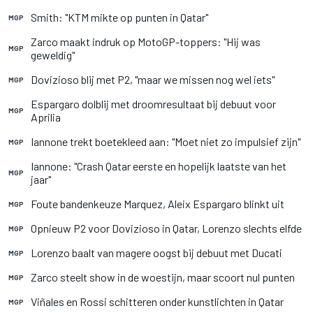
Smith: "KTM mikte op punten in Qatar"
MGP
Zarco maakt indruk op MotoGP-toppers: "Hij was
MGP
geweldig"
Dovizioso blij met P2, "maar we missen nog wel iets"
MGP
Espargaro dolblij met droomresultaat bij debuut voor
MGP
Aprilia
Iannone trekt boetekleed aan: "Moet niet zo impulsief zijn"
MGP
Iannone: "Crash Qatar eerste en hopelijk laatste van het
MGP
jaar"
Foute bandenkeuze Marquez, Aleix Espargaro blinkt uit
MGP
Opnieuw P2 voor Dovizioso in Qatar, Lorenzo slechts elfde
MGP
Lorenzo baalt van magere oogst bij debuut met Ducati
MGP
Zarco steelt show in de woestijn, maar scoort nul punten
MGP
Viñales en Rossi schitteren onder kunstlichten in Qatar
MGP