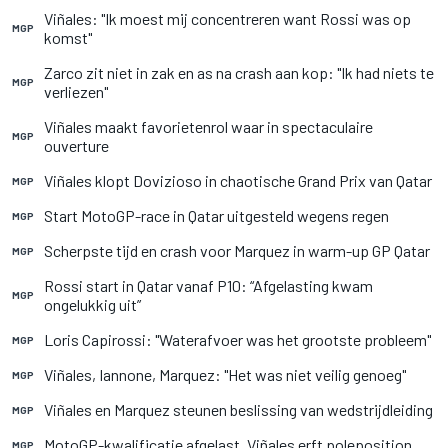
Viñales: "Ik moest mij concentreren want Rossi was op
MGP
komst"
Zarco zit niet in zak en as na crash aan kop: "Ik had niets te
MGP
verliezen"
Viñales maakt favorietenrol waar in spectaculaire
MGP
ouverture
Viñales klopt Dovizioso in chaotische Grand Prix van Qatar
MGP
Start MotoGP-race in Qatar uitgesteld wegens regen
MGP
Scherpste tijd en crash voor Marquez in warm-up GP Qatar
MGP
Rossi start in Qatar vanaf P10: “Afgelasting kwam
MGP
ongelukkig uit”
Loris Capirossi: "Waterafvoer was het grootste probleem"
MGP
Viñales, Iannone, Marquez: "Het was niet veilig genoeg"
MGP
Viñales en Marquez steunen beslissing van wedstrijdleiding
MGP
MotoGP-kwalificatie afgelast, Viñales erft poleposition
MGP