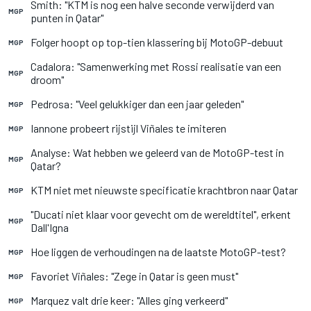
Smith: "KTM is nog een halve seconde verwijderd van
MGP
punten in Qatar"
Folger hoopt op top-tien klassering bij MotoGP-debuut
MGP
Cadalora: "Samenwerking met Rossi realisatie van een
MGP
droom"
Pedrosa: "Veel gelukkiger dan een jaar geleden"
MGP
Iannone probeert rijstijl Viñales te imiteren
MGP
Analyse: Wat hebben we geleerd van de MotoGP-test in
MGP
Qatar?
KTM niet met nieuwste specificatie krachtbron naar Qatar
MGP
"Ducati niet klaar voor gevecht om de wereldtitel", erkent
MGP
Dall'Igna
Hoe liggen de verhoudingen na de laatste MotoGP-test?
MGP
Favoriet Viñales: "Zege in Qatar is geen must"
MGP
Marquez valt drie keer: "Alles ging verkeerd"
MGP