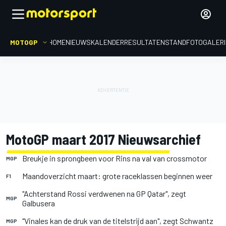
MOTOGP
HOME
NIEUWS
KALENDER
RESULTATEN
STAND
FOTOGALER
MotoGP maart 2017 Nieuwsarchief
Breukje in sprongbeen voor Rins na val van crossmotor
MGP
Maandoverzicht maart: grote raceklassen beginnen weer
F1
"Achterstand Rossi verdwenen na GP Qatar", zegt
MGP
Galbusera
"Vinales kan de druk van de titelstrijd aan", zegt Schwantz
MGP