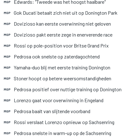
Edwards: "Tweede was het hoogst haalbare"
MGP
Gok Ducati betaalt zich niet uit op Donington Park
MGP
Dovizioso kan eerste overwinning niet geloven
MGP
Dovizioso pakt eerste zege in enerverende race
MGP
Rossi op pole-position voor Britse Grand Prix
MGP
Pedrosa ook snelste op zaterdagochtend
MGP
Yamaha-duo blij met eerste training Donington
MGP
Stoner hoopt op betere weersomstandigheden
MGP
Pedrosa positief over nuttige training op Donington
MGP
Lorenzo gaat voor overwinning in Engeland
MGP
Pedrosa baalt van slijtende voorband
MGP
Rossi verslaat Lorenzo opnieuw op Sachsenring
MGP
Pedrosa snelste in warm-up op de Sachsenring
MGP