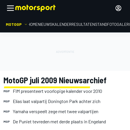
MOTOGP
HOME
NIEUWS
KALENDER
RESULTATEN
STAND
FOTOGALER
MotoGP juli 2009 Nieuwsarchief
FIM presenteert voorlopige kalender voor 2010
MGP
Elías laat valpartij Donington Park achter zich
MGP
Yamaha verspeelt zege met twee valpartijen
MGP
De Puniet tevreden met derde plaats in Engeland
MGP