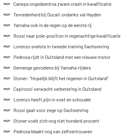
Canepa ongedeerd na zware crash in kwalificatie
MGP
Tevredenheid bij Ducati ondanks val Hayden
MGP
Yamaha ook in de regen op de eerste rij
MGP
Rossi naar pole-position in regenachtige kwalificatie
MGP
Lorenzo snelste in tweede training Sachsenring
MGP
Pedrosa rijdt in Duitsland met een nieuwe motor
MGP
Gemenge gevoelens bij Yamaha-rijders
MGP
Stoner: "Hopelijk blijft het regenen in Duitsland"
MGP
Capirossi verwacht verbetering in Duitsland
MGP
Lorenzo heeft pijn in voet en schouder
MGP
Rossi gaat voor zege op Sachsenring
MGP
Stoner voelt zich nog niet honderd procent
MGP
Pedrosa blaakt nog van zelfvertrouwen
MGP