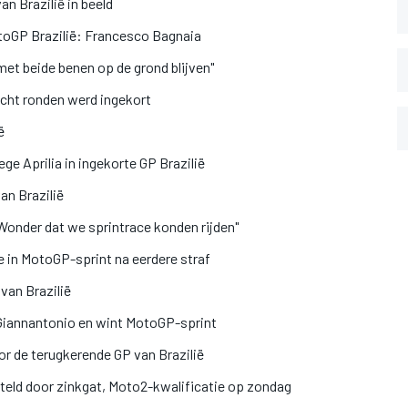
n Brazilië in beeld
toGP Brazilië: Francesco Bagnaia
et beide benen op de grond blijven"
cht ronden werd ingekort
ë
ge Aprilia in ingekorte GP Brazilië
an Brazilië
Wonder dat we sprintrace konden rijden"
e in MotoGP-sprint na eerdere straf
van Brazilië
 Giannantonio en wint MotoGP-sprint
or de terugkerende GP van Brazilië
teld door zinkgat, Moto2-kwalificatie op zondag