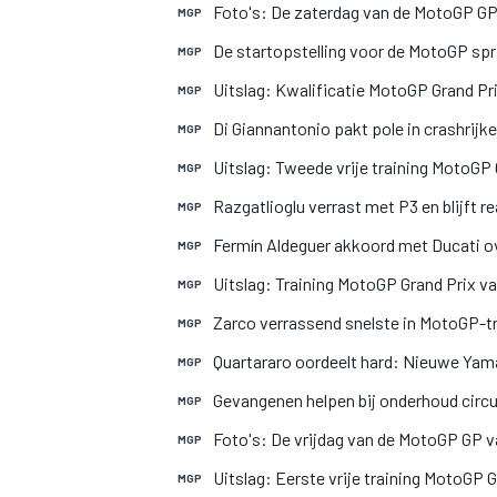
Foto's: De zaterdag van de MotoGP GP v
MGP
De startopstelling voor de MotoGP spri
MGP
Uitslag: Kwalificatie MotoGP Grand Pri
MGP
Di Giannantonio pakt pole in crashrijk
MGP
Uitslag: Tweede vrije training MotoGP 
MGP
Razgatlioglu verrast met P3 en blijft rea
MGP
Fermín Aldeguer akkoord met Ducati ov
MGP
Uitslag: Training MotoGP Grand Prix va
MGP
Zarco verrassend snelste in MotoGP-tra
MGP
Quartararo oordeelt hard: Nieuwe Yam
MGP
Gevangenen helpen bij onderhoud circ
MGP
Foto's: De vrijdag van de MotoGP GP va
MGP
Uitslag: Eerste vrije training MotoGP G
MGP