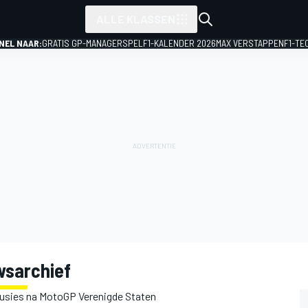
ALLE KLASSEN
NEL NAAR:
GRATIS GP-MANAGERSPEL
F1-KALENDER 2026
MAX VERSTAPPEN
F1-TE
wsarchief
nclusies na MotoGP Verenigde Staten