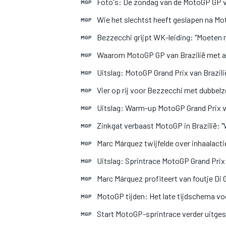
Foto's: De zondag van de MotoGP GP va
MGP
Wie het slechtst heeft geslapen na Mo
MGP
Bezzecchi grijpt WK-leiding: "Moeten m
MGP
Waarom MotoGP GP van Brazilië met a
MGP
Uitslag: MotoGP Grand Prix van Brazili
MGP
Vier op rij voor Bezzecchi met dubbelze
MGP
Uitslag: Warm-up MotoGP Grand Prix v
MGP
Zinkgat verbaast MotoGP in Brazilië: "
MGP
Marc Márquez twijfelde over inhaalacti
MGP
Uitslag: Sprintrace MotoGP Grand Prix 
MGP
Marc Márquez profiteert van foutje Di
MGP
MotoGP tijden: Het late tijdschema vo
MGP
Start MotoGP-sprintrace verder uitges
MGP