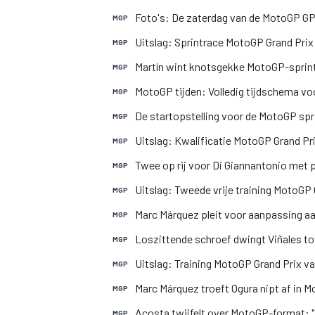
Foto's: De zaterdag van de MotoGP GP 
MGP
Uitslag: Sprintrace MotoGP Grand Prix
MGP
INDYCAR
Martín wint knotsgekke MotoGP-sprint 
MGP
MotoGP tijden: Volledig tijdschema voo
MGP
De startopstelling voor de MotoGP spr
MGP
Uitslag: Kwalificatie MotoGP Grand Pr
MGP
Twee op rij voor Di Giannantonio met
MGP
Uitslag: Tweede vrije training MotoGP 
MGP
Marc Márquez pleit voor aanpassing aa
MGP
Loszittende schroef dwingt Viñales to
MGP
Uitslag: Training MotoGP Grand Prix v
MGP
WEC
DTM
Marc Márquez troeft Ogura nipt af in 
MGP
Acosta twijfelt over MotoGP-format: "D
MGP