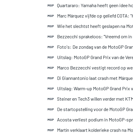
Quartararo: Yamaha heeft geen idee 
MGP
Marc Márquez vijfde op geliefd COTA: "H
MGP
Wie het slechtst heeft geslapen na Mo
MGP
Bezzecchi sprakeloos: "Vreemd om in 
MGP
Foto's: De zondag van de MotoGP Grand
MGP
Uitslag: MotoGP Grand Prix van de Ver
MGP
MOTOGP
Marco Bezzecchi vestigt record op weg
MGP
Di Giannantonio laat crash met Márquez
MGP
Uitslag: Warm-up MotoGP Grand Prix v
MGP
Steiner en Tech3 willen verder met KT
MGP
De startopstelling voor de MotoGP Gra
MGP
Acosta verliest podium in MotoGP-spr
MGP
Martín verklaart kolderieke crash na M
MGP