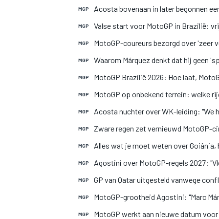
Acosta bovenaan in later begonnen eer
MGP
Valse start voor MotoGP in Brazilië: 
MGP
MotoGP-coureurs bezorgd over 'zeer vu
MGP
Waarom Márquez denkt dat hij geen 'sp
MGP
MotoGP Brazilië 2026: Hoe laat, MotoG
MGP
MEER RACEKLASSEN
MotoGP op onbekend terrein: welke ri
MGP
Acosta nuchter over WK-leiding: "We h
MGP
Zware regen zet vernieuwd MotoGP-cir
MGP
Alles wat je moet weten over Goiânia, 
MGP
Agostini over MotoGP-regels 2027: "Vl
MGP
GP van Qatar uitgesteld vanwege confl
MGP
MotoGP-grootheid Agostini: "Marc Már
MGP
MotoGP werkt aan nieuwe datum voor 
MGP