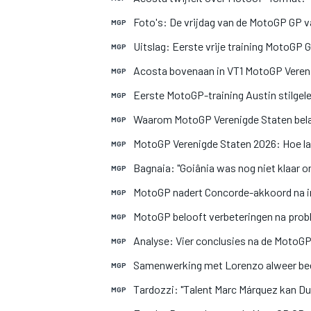
Foto's: De vrijdag van de MotoGP GP va
MGP
Uitslag: Eerste vrije training MotoGP 
MGP
Acosta bovenaan in VT1 MotoGP Vereni
MGP
Eerste MotoGP-training Austin stilgel
MGP
Waarom MotoGP Verenigde Staten belan
MGP
MotoGP Verenigde Staten 2026: Hoe la
MGP
Bagnaia: "Goiânia was nog niet klaar
MGP
MotoGP nadert Concorde-akkoord na i
MGP
MotoGP belooft verbeteringen na prob
MGP
Analyse: Vier conclusies na de MotoGP 
MGP
Samenwerking met Lorenzo alweer beëin
MGP
Tardozzi: "Talent Marc Márquez kan Duca
MGP