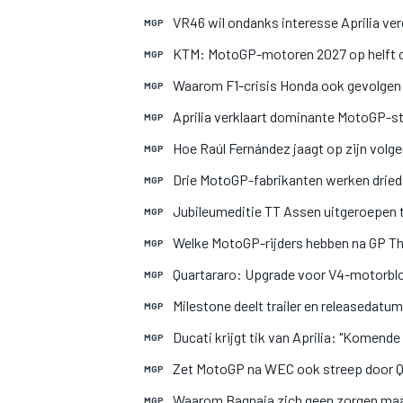
VR46 wil ondanks interesse Aprilia v
MGP
KTM: MotoGP-motoren 2027 op helft ci
MGP
Waarom F1-crisis Honda ook gevolgen
MGP
Aprilia verklaart dominante MotoGP-st
MGP
Hoe Raúl Fernández jaagt op zijn vol
MGP
Drie MotoGP-fabrikanten werken drieda
MGP
Jubileumeditie TT Assen uitgeroepen
MGP
Welke MotoGP-rijders hebben na GP Th
MGP
Quartararo: Upgrade voor V4-motorblok
MGP
Milestone deelt trailer en releaseda
MGP
Ducati krijgt tik van Aprilia: "Komend
MGP
Zet MotoGP na WEC ook streep door Qat
MGP
Waarom Bagnaia zich geen zorgen maa
MGP