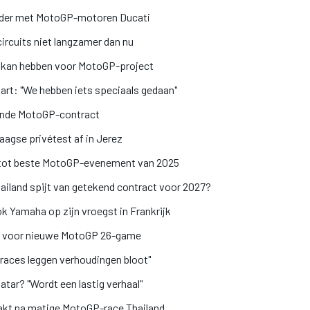
erder met MotoGP-motoren Ducati
rcuits niet langzamer dan nu
 kan hebben voor MotoGP-project
art: "We hebben iets speciaals gedaan"
gende MotoGP-contract
agse privétest af in Jerez
 tot beste MotoGP-evenement van 2025
ailand spijt van getekend contract voor 2027?
 Yamaha op zijn vroegst in Frankrijk
tum voor nieuwe MotoGP 26-game
e races leggen verhoudingen bloot"
ar? "Wordt een lastig verhaal"
kt na matige MotoGP-race Thailand